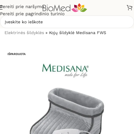
Pereiti prie naršymo
Pereiti prie pagrindinio turinio
Pradžia
»
Sveikatos priežiūrai
»
Šildytuvai, šildyklės
»
Elektrinės šildyklės
»
Kojų šildyklė Medisana FWS
IŠPARDUOTA