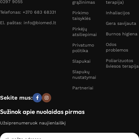
0297 9055
grąžinimas
terapija)
Telefonas: +370 683 68331
Pirkimo
Inhaliacijos
taisyklės
El. paštas: info@biomed.lt
Gera savijauta
Pirkėjų
Burnos higiena
atsiliepimai
Odos
Privatumo
problemos
politika
Poliarizuotos
Slapukai
šviesos terapija
Slapukų
nustatymai
Partneriai
Sekite mus:
Sužinok apie nuolaidas pirmas
Užsiprenumeruok naujienlaiškį