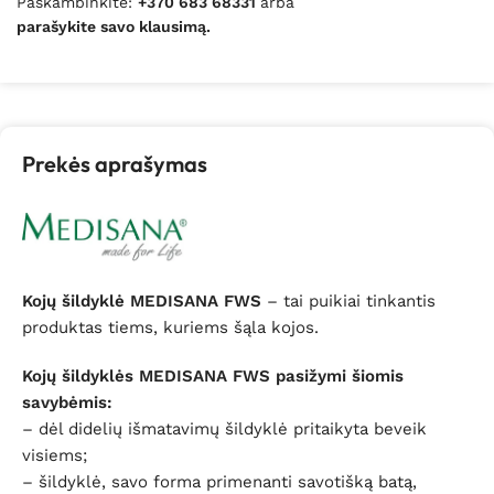
Paskambinkite:
+370 683 68331
arba
parašykite savo klausimą.
Prekės aprašymas
Kojų šildyklė MEDISANA FWS
– tai puikiai tinkantis
produktas tiems, kuriems šąla kojos.
Kojų šildyklės MEDISANA FWS pasižymi šiomis
savybėmis:
– dėl didelių išmatavimų šildyklė pritaikyta beveik
visiems;
– šildyklė, savo forma primenanti savotišką batą,