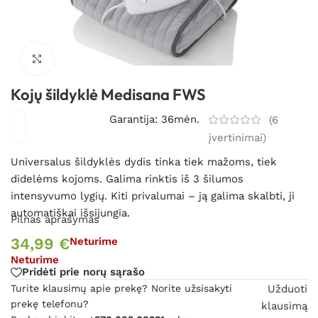
Spustelėkite, kad padidintumėte
Kojų šildyklė Medisana FWS
Garantija: 36mėn.
(
6
įvertinimai)
Universalus šildyklės dydis tinka tiek mažoms, tiek
didelėms kojoms. Galima rinktis iš 3 šilumos
intensyvumo lygių. Kiti privalumai – ją galima skalbti, ji
automatiškai išsijungia.
Pilnas aprašymas
34,99
€
Neturime
Neturime
Pridėti prie norų sąrašo
Turite klausimų apie prekę? Norite užsisakyti
Užduoti
prekę telefonu?
klausimą