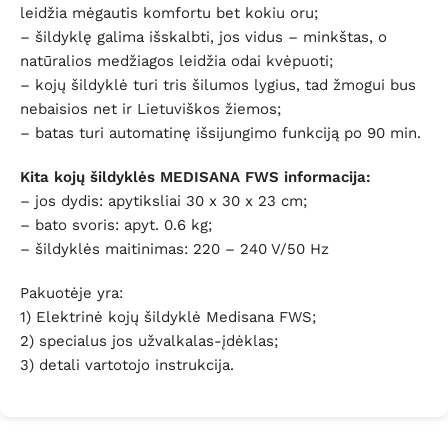
leidžia mėgautis komfortu bet kokiu oru;
– šildyklę galima išskalbti, jos vidus – minkštas, o
natūralios medžiagos leidžia odai kvėpuoti;
– kojų šildyklė turi tris šilumos lygius, tad žmogui bus
nebaisios net ir Lietuviškos žiemos;
– batas turi automatinę išsijungimo funkciją po 90 min.
Kita kojų šildyklės MEDISANA FWS informacija:
– jos dydis: apytiksliai 30 x 30 x 23 cm;
– bato svoris: apyt. 0.6 kg;
– šildyklės maitinimas: 220 – 240 V/50 Hz
Pakuotėje yra:
1) Elektrinė kojų šildyklė Medisana FWS;
2) specialus jos užvalkalas-įdėklas;
3) detali vartotojo instrukcija.