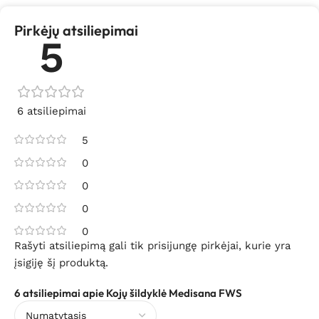
Pirkėjų atsiliepimai
5
6 atsiliepimai
5
0
0
0
0
Rašyti atsiliepimą gali tik prisijungę pirkėjai, kurie yra
įsigiję šį produktą.
6 atsiliepimai apie
Kojų šildyklė Medisana FWS