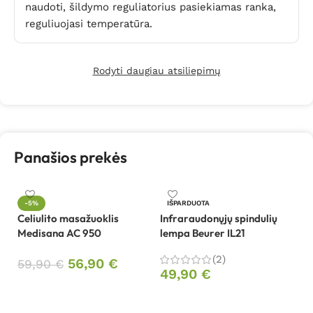
naudoti, šildymo reguliatorius pasiekiamas ranka,
reguliuojasi temperatūra.
Rodyti daugiau atsiliepimų
Panašios prekės
In
-5%
IŠPARDUOTA
le
Celiulito masažuoklis
Infraraudonųjų spindulių
Medisana AC 950
lempa Beurer IL21
8
(2)
56,90
€
59,90
€
49,90
€
Į krepšelį
Daugiau