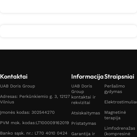
Kontaktai
Informacija
Straipsniai
UAB Doris Group
UAB Doris
Peršalimo
Group
gydymas
Adresas: Perkūnkiemio g. 3, 12127
kontaktai ir
Vilnius
Elektrostimulia
rekvizitai
Įmonės kodas: 302544270
Magnetinė
Atsiskaitymas
terapija
PVM mok. kodas:LT100009162019
Pristatymas
Limfodrenažas
Banko sąsk. nr.: LT70 4010 0424
Garantija ir
(kompresinė