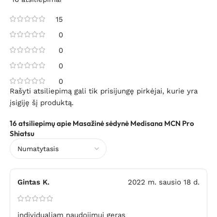
15
0
0
0
0
Rašyti atsiliepimą gali tik prisijungę pirkėjai, kurie yra
įsigiję šį produktą.
16 atsiliepimų apie
Masažinė sėdynė Medisana MCN Pro
Shiatsu
Gintas K.
2022 m. sausio 18 d.
individualiam naudojimui geras