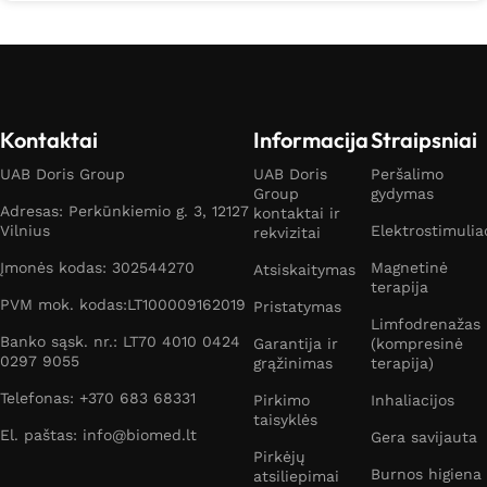
Kontaktai
Informacija
Straipsniai
UAB Doris Group
UAB Doris
Peršalimo
Group
gydymas
Adresas: Perkūnkiemio g. 3, 12127
kontaktai ir
Vilnius
Elektrostimulia
rekvizitai
Įmonės kodas: 302544270
Magnetinė
Atsiskaitymas
terapija
PVM mok. kodas:LT100009162019
Pristatymas
Limfodrenažas
Banko sąsk. nr.: LT70 4010 0424
Garantija ir
(kompresinė
0297 9055
grąžinimas
terapija)
Telefonas: +370 683 68331
Pirkimo
Inhaliacijos
taisyklės
El. paštas: info@biomed.lt
Gera savijauta
Pirkėjų
Burnos higiena
atsiliepimai