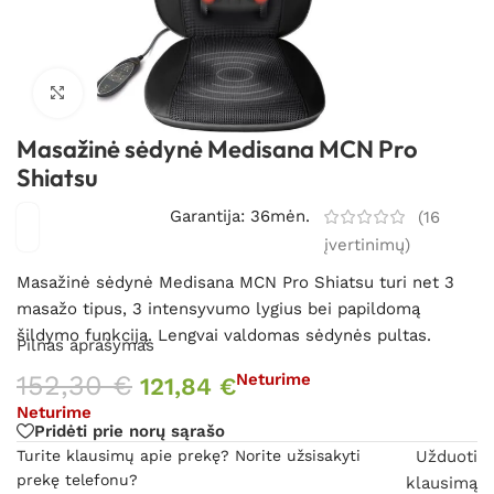
Spustelėkite, kad padidintumėte
Masažinė sėdynė Medisana MCN Pro
Shiatsu
Garantija: 36mėn.
(
16
įvertinimų)
Masažinė sėdynė Medisana MCN Pro Shiatsu turi net 3
masažo tipus, 3 intensyvumo lygius bei papildomą
šildymo funkciją. Lengvai valdomas sėdynės pultas.
Pilnas aprašymas
152,30
€
Neturime
121,84
€
Neturime
Pridėti prie norų sąrašo
Turite klausimų apie prekę? Norite užsisakyti
Užduoti
prekę telefonu?
klausimą