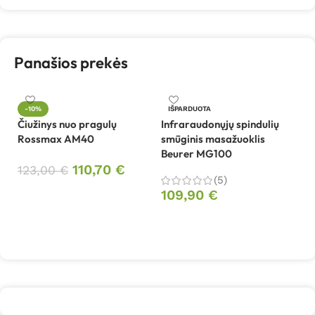
Panašios prekės
Ka
-10%
IŠPARDUOTA
M
Čiužinys nuo pragulų
Infraraudonųjų spindulių
Rossmax AM40
smūginis masažuoklis
2
Beurer MG100
110,70
€
123,00
€
(5)
Į krepšelį
109,90
€
Daugiau