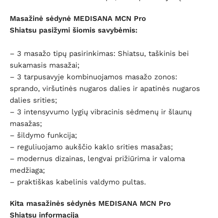
Masažinė sėdynė MEDISANA
MCN Pro
Shiatsu
pasižymi šiomis savybėmis:
– 3 masažo tipų pasirinkimas: Shiatsu, taškinis bei
sukamasis masažai;
– 3 tarpusavyje kombinuojamos masažo zonos:
sprando, viršutinės nugaros dalies ir apatinės nugaros
dalies srities;
– 3 intensyvumo lygių vibracinis sėdmenų ir šlaunų
masažas;
– šildymo funkcija;
– reguliuojamo aukščio kaklo srities masažas;
– modernus dizainas, lengvai prižiūrima ir valoma
medžiaga;
– praktiškas kabelinis valdymo pultas.
Kita masažinės sėdynės MEDISANA
MCN Pro
Shiatsu
informacija