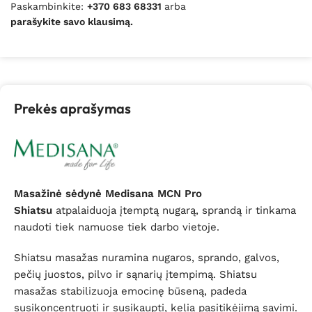
Paskambinkite:
+370 683 68331
arba
parašykite savo klausimą.
Prekės aprašymas
Masažinė sėdynė Medisana MCN Pro
Shiatsu
atpalaiduoja įtemptą nugarą, sprandą ir tinkama
naudoti tiek namuose tiek darbo vietoje.
Shiatsu masažas nuramina nugaros, sprando, galvos,
pečių juostos, pilvo ir sąnarių įtempimą. Shiatsu
masažas stabilizuoja emocinę būseną, padeda
susikoncentruoti ir susikaupti, kelia pasitikėjimą savimi.