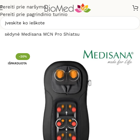
Pereiti prie naršymo
Pereiti prie pagrindinio turinio
Pradžia
»
Masažuokliai
»
Masažinės sėdynės
»
Masažinė
sėdynė Medisana MCN Pro Shiatsu
-20%
IŠPARDUOTA