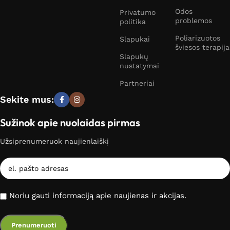
Odos
Privatumo
problemos
politika
Poliarizuotos
Slapukai
šviesos terapija
Slapukų
nustatymai
Partneriai
Sekite mus:
Sužinok apie nuolaidas pirmas
Užsiprenumeruok naujienlaiškį
Noriu gauti informaciją apie naujienas ir akcijas.