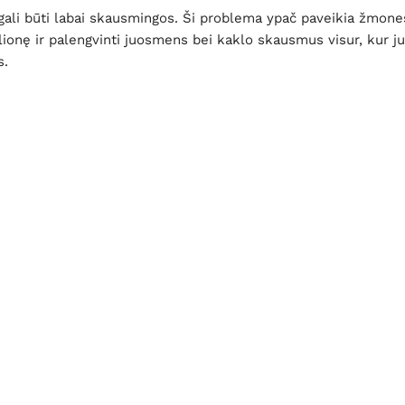
 gali būti labai skausmingos. Ši problema ypač paveikia žmones
elionę ir palengvinti juosmens bei kaklo skausmus visur, kur ju
s.