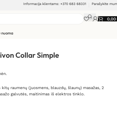
Informacija klientams: +370 683 68331
Parašykite mu
0,00
ių nuoma
ivon Collar Simple
mėn.
s kitų raumenų (juosmens, blauzdų, šlaunų) masažas, 2
sažo galvutės, maitinimas iš elektros tinklo.