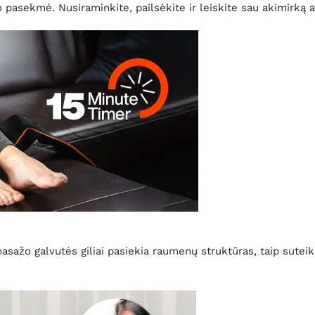
o pasekmė. Nusiraminkite, pailsėkite ir leiskite sau akimirką 
sažo galvutės giliai pasiekia raumenų struktūras, taip sutei