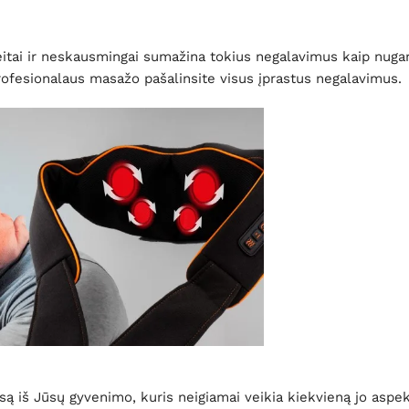
eitai ir neskausmingai sumažina tokius negalavimus kaip nug
ofesionalaus masažo pašalinsite visus įprastus negalavimus.
są iš Jūsų gyvenimo, kuris neigiamai veikia kiekvieną jo aspe