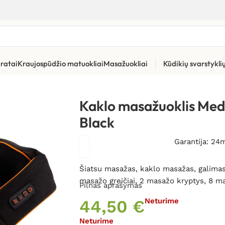
ratai
Kraujospūdžio matuokliai
Masažuokliai
Kūdikių svarstykl
Kaklo masažuoklis Medivon Collar Simple Black
Kaklo masažuoklis Med
Black
Garantija: 24
Šiatsu masažas, kaklo masažas, galima
masažo greičiai, 2 masažo kryptys, 8 ma
Pilnas aprašymas
44,50
€
Neturime
Neturime