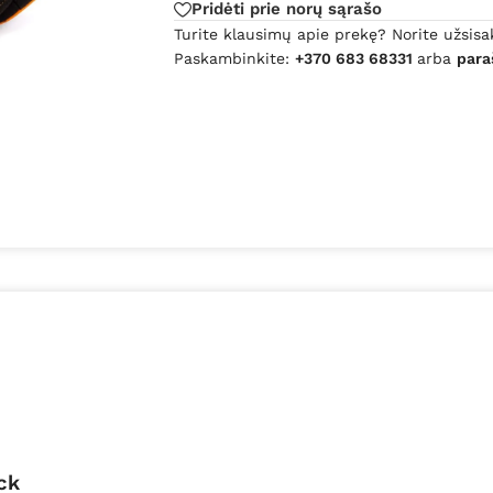
Pridėti prie norų sąrašo
Turite klausimų apie prekę? Norite užsisa
Paskambinkite:
+370 683 68331
arba
para
ck