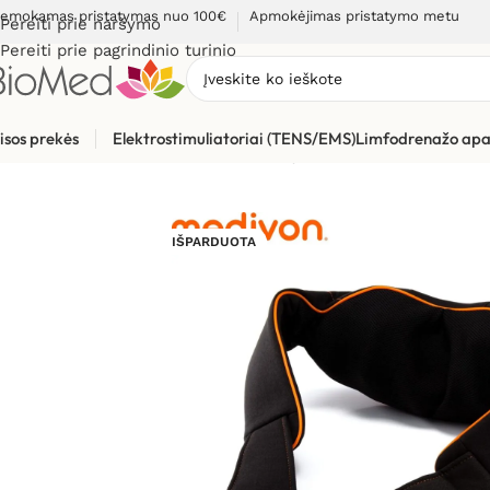
emokamas pristatymas nuo 100€
Apmokėjimas pristatymo metu
Pereiti prie naršymo
Pereiti prie pagrindinio turinio
isos prekės
Elektrostimuliatoriai (TENS/EMS)
Limfodrenažo apa
Pradžia
»
Masažuokliai
»
Kaklo, pečių, sprando masažuokliai
»
IŠPARDUOTA