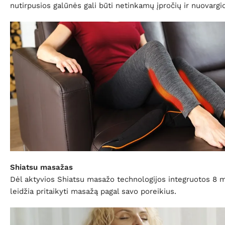
nutirpusios galūnės gali būti netinkamų įpročių ir nuovargi
Shiatsu masažas
Dėl aktyvios Shiatsu masažo technologijos integruotos 8 ma
leidžia pritaikyti masažą pagal savo poreikius.