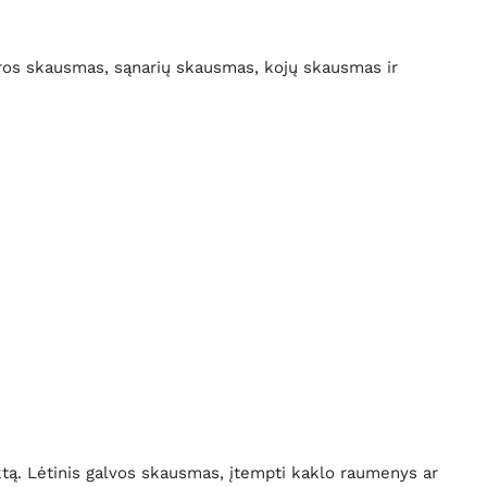
aros skausmas, sąnarių skausmas, kojų skausmas ir
ktą. Lėtinis galvos skausmas, įtempti kaklo raumenys ar