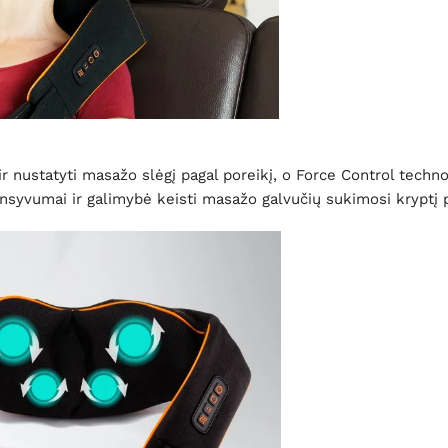
ir nustatyti masažo slėgį pagal poreikį, o Force Control techno
tensyvumai ir galimybė keisti masažo galvučių sukimosi kryptį 