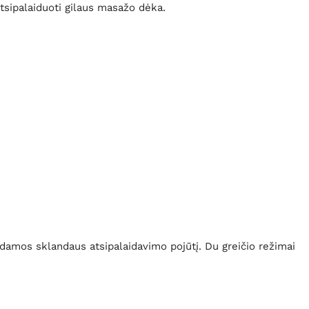
atsipalaiduoti gilaus masažo dėka.
kdamos sklandaus atsipalaidavimo pojūtį. Du greičio režimai