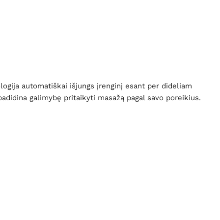
logija automatiškai išjungs įrenginį esant per dideliam
padidina galimybę pritaikyti masažą pagal savo poreikius.