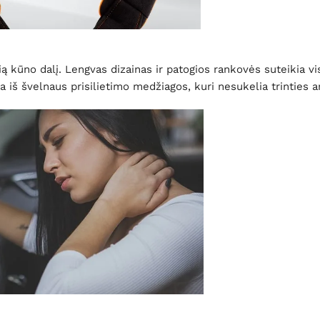
kūno dalį. Lengvas dizainas ir patogios rankovės suteikia vi
iš švelnaus prisilietimo medžiagos, kuri nesukelia trinties ar 