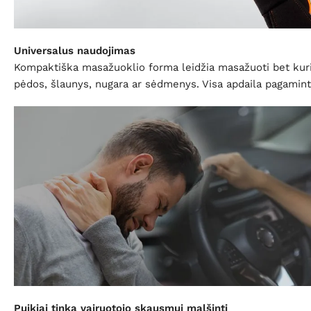
Universalus naudojimas
Kompaktiška masažuoklio forma leidžia masažuoti bet kurią 
pėdos, šlaunys, nugara ar sėdmenys. Visa apdaila pagaminta 
Puikiai tinka vairuotojo skausmui malšinti