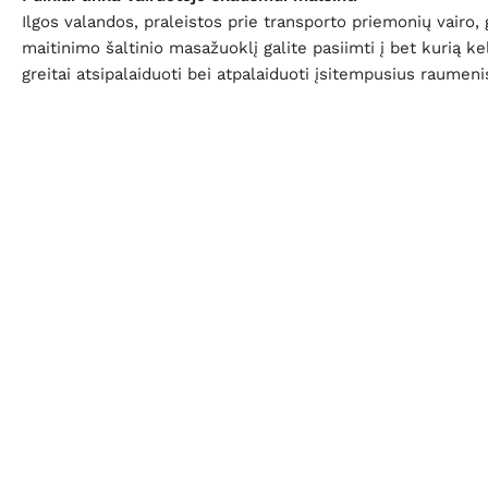
Ilgos valandos, praleistos prie transporto priemonių vairo,
maitinimo šaltinio masažuoklį galite pasiimti į bet kurią k
greitai atsipalaiduoti bei atpalaiduoti įsitempusius raumeni