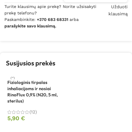
Turite klausimų apie prekę? Norite užsisakyti
Užduoti
prekę telefonu?
klausimą
Paskambinkite:
+370 683 68331
arba
parašykite savo klausimą.
Susijusios prekės
Fiziologinis tirpalas
inhaliacijoms ir nosiai
RinoFlux 0,9% (N20, 5 ml,
sterilus)
(12)
5,90
€
Į krepšelį