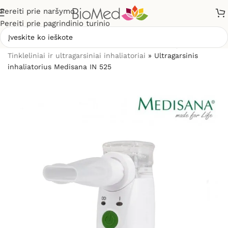
Pereiti prie naršymo
Pereiti prie pagrindinio turinio
Pradžia
»
Sveikatos priežiūrai
»
Inhaliatoriai ir jų dalys
»
Tinkleliniai ir ultragarsiniai inhaliatoriai
»
Ultragarsinis
inhaliatorius Medisana IN 525