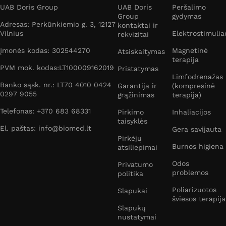
UAB Doris Group
UAB Doris
Peršalimo
Group
gydymas
Adresas: Perkūnkiemio g. 3, 12127
kontaktai ir
Vilnius
Elektrostimulia
rekvizitai
Įmonės kodas: 302544270
Magnetinė
Atsiskaitymas
terapija
PVM mok. kodas:LT100009162019
Pristatymas
Limfodrenažas
Banko sąsk. nr.: LT70 4010 0424
Garantija ir
(kompresinė
0297 9055
grąžinimas
terapija)
Telefonas: +370 683 68331
Pirkimo
Inhaliacijos
taisyklės
El. paštas: info@biomed.lt
Gera savijauta
Pirkėjų
Burnos higiena
atsiliepimai
Odos
Privatumo
problemos
politika
Poliarizuotos
Slapukai
šviesos terapija
Slapukų
nustatymai