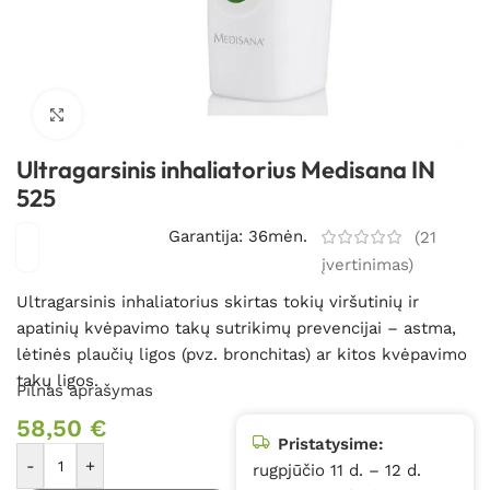
Spustelėkite, kad padidintumėte
Ultragarsinis inhaliatorius Medisana IN
525
Garantija: 36mėn.
(
21
įvertinimas)
Ultragarsinis inhaliatorius skirtas tokių viršutinių ir
apatinių kvėpavimo takų sutrikimų prevencijai – astma,
lėtinės plaučių ligos (pvz. bronchitas) ar kitos kvėpavimo
takų ligos.
Pilnas aprašymas
58,50
€
Pristatysime:
-
+
rugpjūčio 11 d. – 12 d.