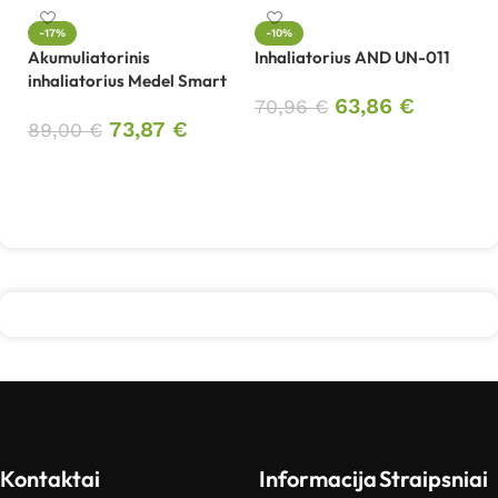
In
-17%
-10%
Akumuliatorinis
Inhaliatorius AND UN-011
3
inhaliatorius Medel Smart
63,86
€
70,96
€
73,87
€
89,00
€
Į krepšelį
Į krepšelį
Kontaktai
Informacija
Straipsniai