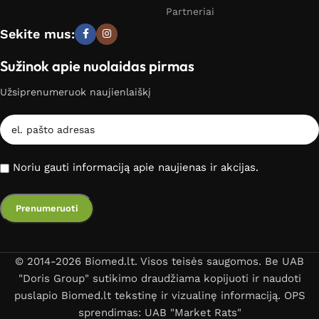
Partneriai
Sekite mus:
Sužinok apie nuolaidas pirmas
Užsiprenumeruok naujienlaiškį
Noriu gauti informaciją apie naujienas ir akcijas.
© 2014-2026 Biomed.lt. Visos teisės saugomos. Be UAB
"Doris Group" sutikimo draudžiama kopijuoti ir naudoti
puslapio Biomed.lt tekstinę ir vizualinę informaciją. OPS
sprendimas: UAB "Market Rats"