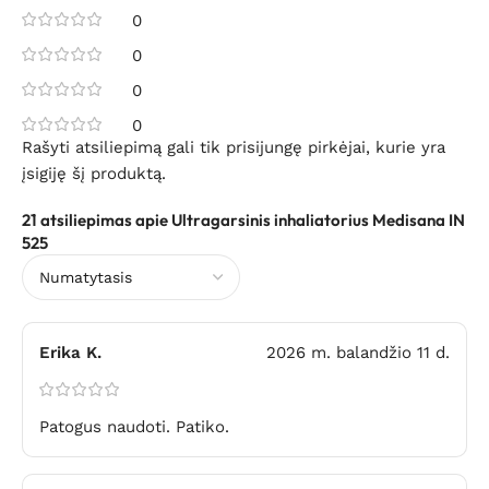
0
0
0
0
Rašyti atsiliepimą gali tik prisijungę pirkėjai, kurie yra
įsigiję šį produktą.
21 atsiliepimas apie
Ultragarsinis inhaliatorius Medisana IN
525
Erika K.
2026 m. balandžio 11 d.
Patogus naudoti. Patiko.