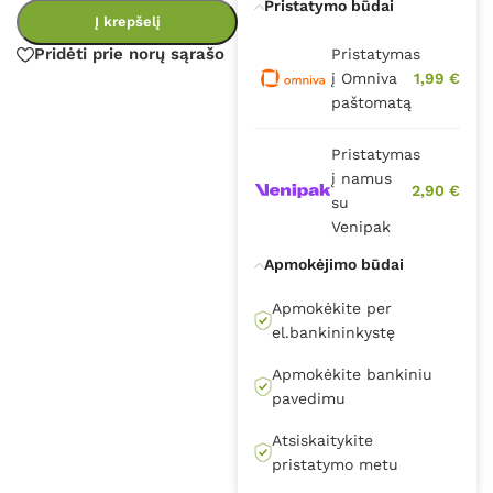
Pristatymo būdai
Į krepšelį
Pridėti prie norų sąrašo
Pristatymas
į Omniva
1,99 €
paštomatą
Pristatymas
į namus
2,90 €
su
Venipak
Apmokėjimo būdai
Apmokėkite per
el.bankininkystę
Apmokėkite bankiniu
pavedimu
Atsiskaitykite
pristatymo metu