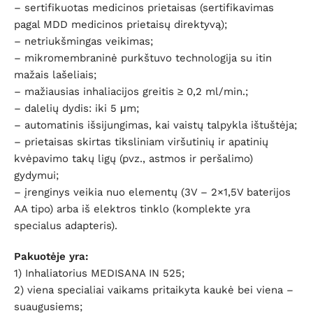
– sertifikuotas medicinos prietaisas (sertifikavimas
pagal MDD medicinos prietaisų direktyvą);
– netriukšmingas veikimas;
– mikromembraninė purkštuvo technologija su itin
mažais lašeliais;
– mažiausias inhaliacijos greitis ≥ 0,2 ml/min.;
– dalelių dydis: iki 5 μm;
– automatinis išsijungimas, kai vaistų talpykla ištuštėja;
– prietaisas skirtas tiksliniam viršutinių ir apatinių
kvėpavimo takų ligų (pvz., astmos ir peršalimo)
gydymui;
– įrenginys veikia nuo elementų (3V – 2×1,5V baterijos
AA tipo) arba iš elektros tinklo (komplekte yra
specialus adapteris).
Pakuotėje yra:
1) Inhaliatorius MEDISANA IN 525;
2) viena specialiai vaikams pritaikyta kaukė bei viena –
suaugusiems;