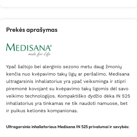
Prekės aprašymas
Ypač šaltojo bei alerginio sezono metu daug žmonių
kenčia nuo kvėpavimo takų ligų ar peršalimo. Medisana
ultragarsinis inhaliatorius yra ypač veiksminga ir stipri
piremonė kovojant su kvėpavimo takų ligomis dėl savo
veikimo technologijos. Kompaktiško dydžio dėka IN 525
inhaliatorius yra tinkamas ne tik naudoti namuose, bet
ir puikus kelionės kompanionas.
Ultragarsinio inhaliatoriaus Medisana IN 525 privalumai ir savybės: