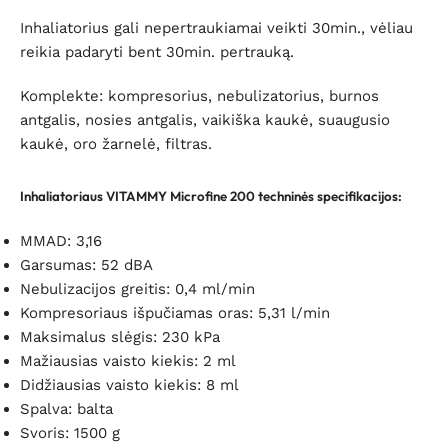
Inhaliatorius gali nepertraukiamai veikti 30min., vėliau
reikia padaryti bent 30min. pertrauką.
Komplekte: kompresorius, nebulizatorius, burnos
antgalis, nosies antgalis, vaikiška kaukė, suaugusio
kaukė, oro žarnelė, filtras.
Inhaliatoriaus VITAMMY Microfine 200 techninės specifikacijos:
MMAD: 3,16
Garsumas: 52 dBA
Nebulizacijos greitis: 0,4 ml/min
Kompresoriaus išpučiamas oras: 5,31 l/min
Maksimalus slėgis: 230 kPa
Mažiausias vaisto kiekis: 2 ml
Didžiausias vaisto kiekis: 8 ml
Spalva: balta
Svoris: 1500 g