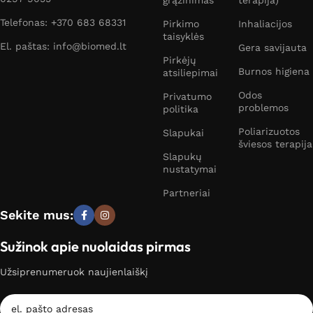
grąžinimas
terapija)
Telefonas: +370 683 68331
Pirkimo
Inhaliacijos
taisyklės
El. paštas: info@biomed.lt
Gera savijauta
Pirkėjų
Burnos higiena
atsiliepimai
Odos
Privatumo
problemos
politika
Poliarizuotos
Slapukai
šviesos terapija
Slapukų
nustatymai
Partneriai
Sekite mus:
Sužinok apie nuolaidas pirmas
Užsiprenumeruok naujienlaiškį