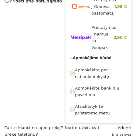
Pridėti prie norų sąrašo
į Omniva
1,99 €
paštomatą
Pristatymas
į namus
2,90 €
su
Venipak
Apmokėjimo būdai
Apmokėkite per
el.bankininkystę
Apmokėkite bankiniu
pavedimu
Atsiskaitykite
pristatymo metu
Turite klausimų apie prekę? Norite užsisakyti
Užduoti
prekę telefonu?
klausimą