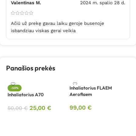
Valentinas M.
2024 m. spalio 28 d.
Ačiū už prekę gavau laiku geroje busenoje
isbandziau viskas gerai veikia
Panašios prekės
Inhaliatorius FLAEM
-50%
Aeroflaem
Inhaliatorius A70
In
Pl
99,00
€
25,00
€
50,00
€
5
Į krepšelį
Į krepšelį