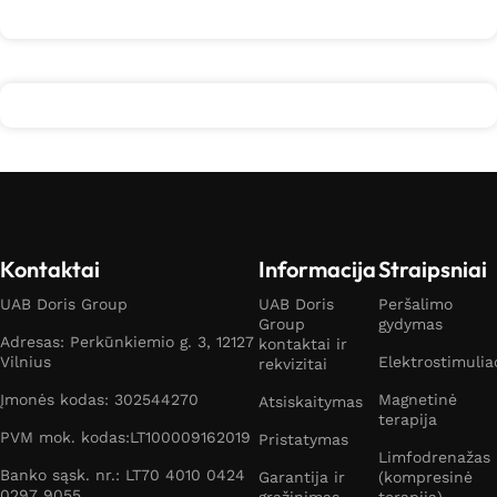
Kontaktai
Informacija
Straipsniai
UAB Doris Group
UAB Doris
Peršalimo
Group
gydymas
Adresas: Perkūnkiemio g. 3, 12127
kontaktai ir
Vilnius
Elektrostimulia
rekvizitai
Įmonės kodas: 302544270
Magnetinė
Atsiskaitymas
terapija
PVM mok. kodas:LT100009162019
Pristatymas
Limfodrenažas
Banko sąsk. nr.: LT70 4010 0424
Garantija ir
(kompresinė
0297 9055