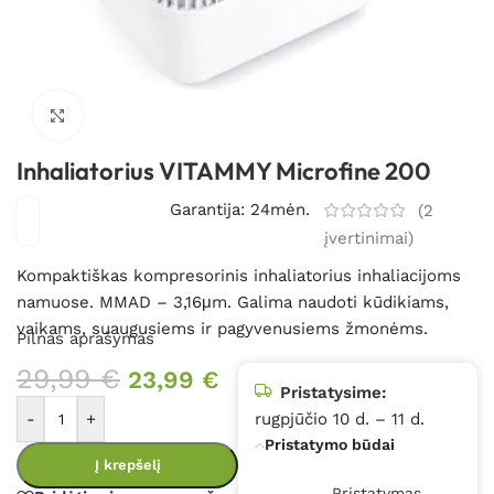
Spustelėkite, kad padidintumėte
Inhaliatorius VITAMMY Microfine 200
Garantija: 24mėn.
(
2
įvertinimai)
Kompaktiškas kompresorinis inhaliatorius inhaliacijoms
namuose. MMAD – 3,16μm. Galima naudoti kūdikiams,
vaikams, suaugusiems ir pagyvenusiems žmonėms.
Pilnas aprašymas
29,99
€
23,99
€
Pristatysime:
-
+
rugpjūčio 10 d. – 11 d.
Pristatymo būdai
Į krepšelį
Pristatymas