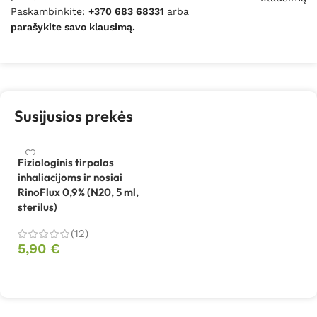
Paskambinkite:
+370 683 68331
arba
parašykite savo klausimą.
Susijusios prekės
Fiziologinis tirpalas
inhaliacijoms ir nosiai
RinoFlux 0,9% (N20, 5 ml,
sterilus)
(12)
5,90
€
Į krepšelį