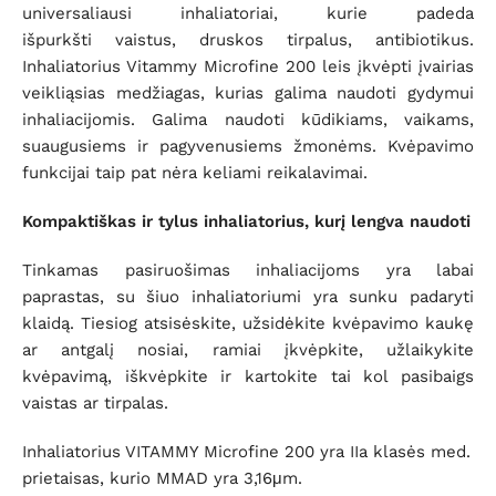
universaliausi inhaliatoriai, kurie padeda
išpurkšti vaistus, druskos tirpalus, antibiotikus.
Inhaliatorius Vitammy Microfine 200 leis įkvėpti įvairias
veikliąsias medžiagas, kurias galima naudoti gydymui
inhaliacijomis. Galima naudoti kūdikiams, vaikams,
suaugusiems ir pagyvenusiems žmonėms. Kvėpavimo
funkcijai taip pat nėra keliami reikalavimai.
Kompaktiškas ir tylus inhaliatorius, kurį lengva naudoti
Tinkamas pasiruošimas inhaliacijoms yra labai
paprastas, su šiuo inhaliatoriumi yra sunku padaryti
klaidą. Tiesiog atsisėskite, užsidėkite kvėpavimo kaukę
ar antgalį nosiai, ramiai įkvėpkite, užlaikykite
kvėpavimą, iškvėpkite ir kartokite tai kol pasibaigs
vaistas ar tirpalas.
Inhaliatorius VITAMMY Microfine 200 yra IIa klasės med.
prietaisas, kurio MMAD yra 3,16μm.