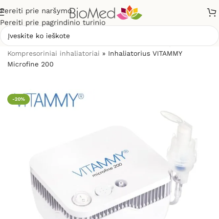
Pereiti prie naršymo
Pereiti prie pagrindinio turinio
Pradžia
»
Sveikatos priežiūrai
»
Inhaliatoriai ir jų dalys
»
Kompresoriniai inhaliatoriai
»
Inhaliatorius VITAMMY
Microfine 200
-20%