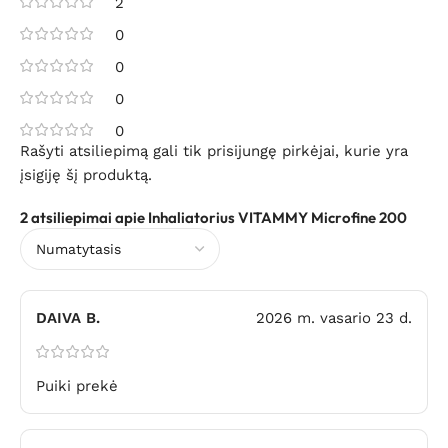
2
0
0
0
0
Rašyti atsiliepimą gali tik prisijungę pirkėjai, kurie yra
įsigiję šį produktą.
2 atsiliepimai apie
Inhaliatorius VITAMMY Microfine 200
DAIVA B.
2026 m. vasario 23 d.
Puiki prekė