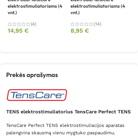
elektrostimuliatoriams (4
elektrostimuliatoriams (4
te
vnt.)
vnt.)
1
(4)
(14)
14,95
€
8,95
€
Į krepšelį
Į krepšelį
Prekės aprašymas
TENS elektrostimuliatorius TensCare Perfect TENS
TensCare Perfect TENS elektrostimuliacijos aparatas
palengvina skausmą vienu mygtuko paspaudimu.