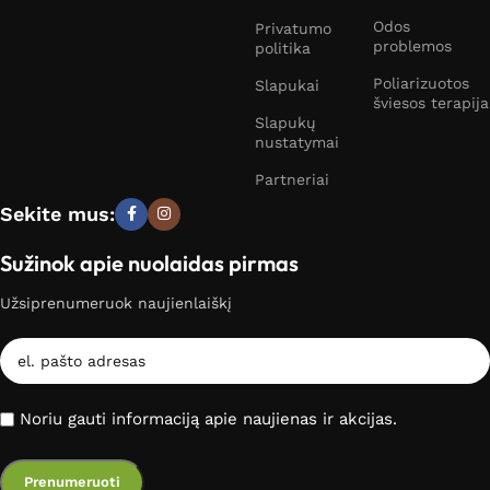
Odos
Privatumo
problemos
politika
Poliarizuotos
Slapukai
šviesos terapija
Slapukų
nustatymai
Partneriai
Sekite mus:
Sužinok apie nuolaidas pirmas
Užsiprenumeruok naujienlaiškį
Noriu gauti informaciją apie naujienas ir akcijas.