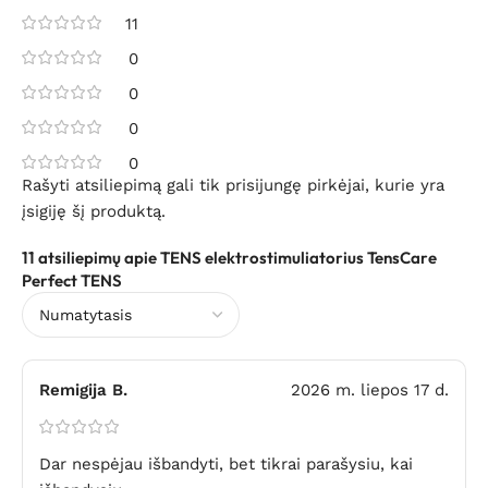
11
0
0
0
0
Rašyti atsiliepimą gali tik prisijungę pirkėjai, kurie yra
įsigiję šį produktą.
11 atsiliepimų apie
TENS elektrostimuliatorius TensCare
Perfect TENS
Remigija B.
2026 m. liepos 17 d.
Dar nespėjau išbandyti, bet tikrai parašysiu, kai