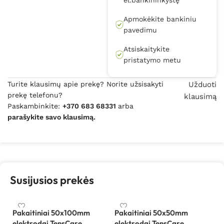
Apmokėkite bankiniu
pavedimu
Atsiskaitykite
pristatymo metu
Turite klausimų apie prekę? Norite užsisakyti
Užduoti
prekę telefonu?
klausimą
Paskambinkite:
+370 683 68331
arba
parašykite savo klausimą.
Susijusios prekės
Pakaitiniai 50x100mm
Pakaitiniai 50x50mm
Te
elektrodai TensCare
elektrodai TensCare
sk