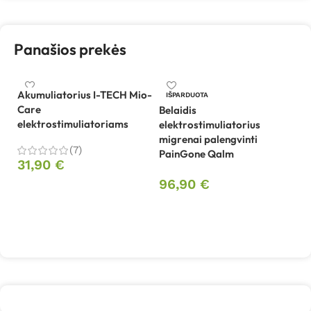
Panašios prekės
Akumuliatorius I-TECH Mio-
El
IŠPARDUOTA
Care
gr
Belaidis
elektrostimuliatoriams
U
elektrostimuliatorius
migrenai palengvinti
(7)
9
PainGone Qalm
31,90
€
96,90
€
Į krepšelį
Daugiau