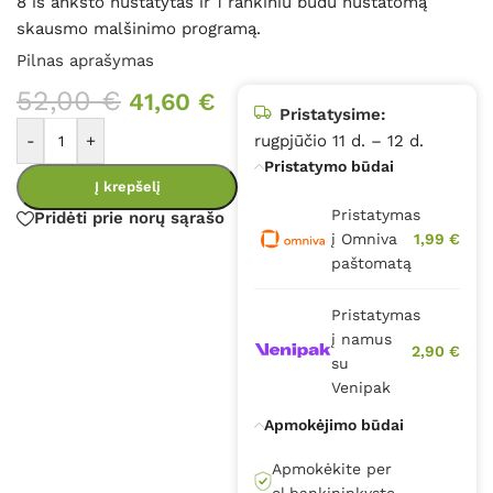
8 iš anksto nustatytas ir 1 rankiniu būdu nustatomą
skausmo malšinimo programą.
Pilnas aprašymas
52,00
€
41,60
€
Pristatysime:
-
+
rugpjūčio 11 d. – 12 d.
Pristatymo būdai
Į krepšelį
Pristatymas
Pridėti prie norų sąrašo
į Omniva
1,99 €
paštomatą
Pristatymas
į namus
2,90 €
su
Venipak
Apmokėjimo būdai
Apmokėkite per
el.bankininkystę