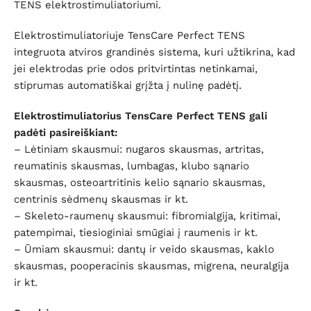
TENS elektrostimuliatoriumi.
Elektrostimuliatoriuje TensCare Perfect TENS
integruota atviros grandinės sistema, kuri užtikrina, kad
jei elektrodas prie odos pritvirtintas netinkamai,
stiprumas automatiškai grįžta į nulinę padėtį.
Elektrostimuliatorius TensCare Perfect TENS gali
padėti pasireiškiant:
– Lėtiniam skausmui: nugaros skausmas, artritas,
reumatinis skausmas, lumbagas, klubo sąnario
skausmas, osteoartritinis kelio sąnario skausmas,
centrinis sėdmenų skausmas ir kt.
– Skeleto-raumenų skausmui: fibromialgija, kritimai,
patempimai, tiesioginiai smūgiai į raumenis ir kt.
– Ūmiam skausmui: dantų ir veido skausmas, kaklo
skausmas, pooperacinis skausmas, migrena, neuralgija
ir kt.