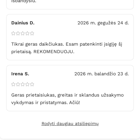
išbandysiu.
Dainius D.
2026 m. gegužės 24 d.
Tikrai geras daikčiukas. Esam patenkinti įsigiję šį
prietaisą. REKOMENDUOJU.
Irena S.
2026 m. balandžio 23 d.
Geras prietaisiukas, greitas ir sklandus užsakymo
vykdymas ir pristatymas. Ačiū!
Rodyti daugiau atsiliepimų