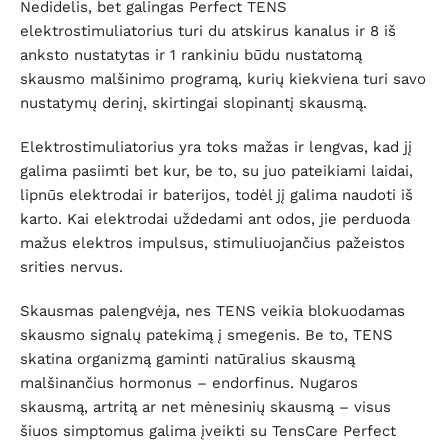
Nedidelis, bet galingas Perfect TENS
elektrostimuliatorius turi du atskirus kanalus ir 8 iš
anksto nustatytas ir 1 rankiniu būdu nustatomą
skausmo malšinimo programą, kurių kiekviena turi savo
nustatymų derinį, skirtingai slopinantį skausmą.
Elektrostimuliatorius yra toks mažas ir lengvas, kad jį
galima pasiimti bet kur, be to, su juo pateikiami laidai,
lipnūs elektrodai ir baterijos, todėl jį galima naudoti iš
karto. Kai elektrodai uždedami ant odos, jie perduoda
mažus elektros impulsus, stimuliuojančius pažeistos
srities nervus.
Skausmas palengvėja, nes TENS veikia blokuodamas
skausmo signalų patekimą į smegenis. Be to, TENS
skatina organizmą gaminti natūralius skausmą
malšinančius hormonus – endorfinus. Nugaros
skausmą, artritą ar net mėnesinių skausmą – visus
šiuos simptomus galima įveikti su TensCare Perfect