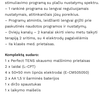
stimuliavimo programą su plačiu nustatymų spektru.
– 1 rankinė programa su lengvai reguliuojamais
nustatymais, atitinkančiais jūsų poreikius.
– Programų atmintis, leidžianti lengvai grįžti prie
paskutinės naudotos programos ir nustatymų.
– Dviejų kanalų – 2 kanalai skirti vienu metu taikyti
terapiją 2 sritims, su 4 elektrodų pagalvėlėmis
– IIa klasės med. prietaisas.
Komplektą sudaro:
1 x Perfect TENS skausmo malšinimo prietaisas
2 x laidai (L-CPT)
4 x 50×50 mm lipnūs elektrodai (E-CM505050)
2 x AA 1,5 V šarminės baterijos
1 x diržo spaustukas
1 x laikymo maišelis