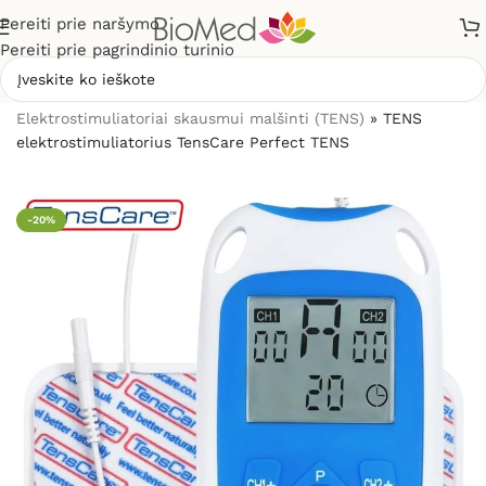
Pereiti prie naršymo
Pereiti prie pagrindinio turinio
Pradžia
»
Elektrostimuliacijai (TENS / EMS)
»
Elektrostimuliatoriai skausmui malšinti (TENS)
»
TENS
elektrostimuliatorius TensCare Perfect TENS
-20%