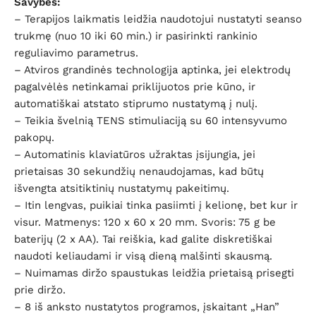
Savybės:
– Terapijos laikmatis leidžia naudotojui nustatyti seanso
trukmę (nuo 10 iki 60 min.) ir pasirinkti rankinio
reguliavimo parametrus.
– Atviros grandinės technologija aptinka, jei elektrodų
pagalvėlės netinkamai priklijuotos prie kūno, ir
automatiškai atstato stiprumo nustatymą į nulį.
– Teikia švelnią TENS stimuliaciją su 60 intensyvumo
pakopų.
– Automatinis klaviatūros užraktas įsijungia, jei
prietaisas 30 sekundžių nenaudojamas, kad būtų
išvengta atsitiktinių nustatymų pakeitimų.
– Itin lengvas, puikiai tinka pasiimti į kelionę, bet kur ir
visur. Matmenys: 120 x 60 x 20 mm. Svoris: 75 g be
baterijų (2 x AA). Tai reiškia, kad galite diskretiškai
naudoti keliaudami ir visą dieną malšinti skausmą.
– Nuimamas diržo spaustukas leidžia prietaisą prisegti
prie diržo.
– 8 iš anksto nustatytos programos, įskaitant „Han”