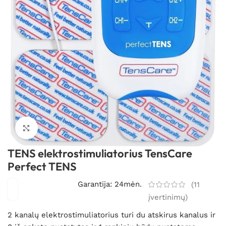
Spustelėkite, kad padidintumėte
TENS elektrostimuliatorius TensCare
Perfect TENS
Garantija: 24mėn.
(
11
įvertinimų)
2 kanalų elektrostimuliatorius turi du atskirus kanalus ir