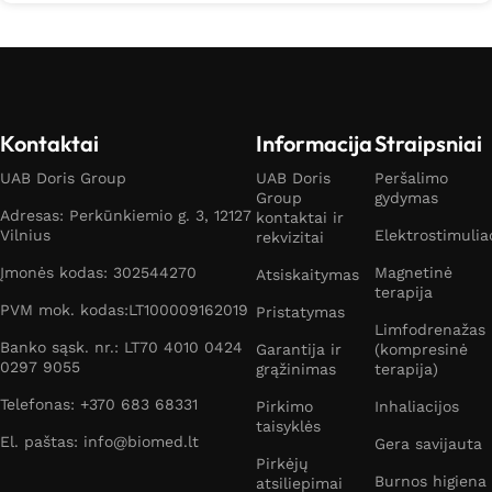
Kontaktai
Informacija
Straipsniai
UAB Doris Group
UAB Doris
Peršalimo
Group
gydymas
Adresas: Perkūnkiemio g. 3, 12127
kontaktai ir
Vilnius
Elektrostimulia
rekvizitai
Įmonės kodas: 302544270
Magnetinė
Atsiskaitymas
terapija
PVM mok. kodas:LT100009162019
Pristatymas
Limfodrenažas
Banko sąsk. nr.: LT70 4010 0424
Garantija ir
(kompresinė
0297 9055
grąžinimas
terapija)
Telefonas: +370 683 68331
Pirkimo
Inhaliacijos
taisyklės
El. paštas: info@biomed.lt
Gera savijauta
Pirkėjų
Burnos higiena
atsiliepimai