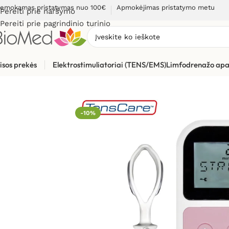
emokamas pristatymas nuo 100€
Apmokėjimas pristatymo metu
Pereiti prie naršymo
Pereiti prie pagrindinio turinio
isos prekės
Elektrostimuliatoriai (TENS/EMS)
Limfodrenažo apa
Pradžia
»
Elektrostimuliacijai (TENS / EMS)
»
Elektrostimuliato
-10%