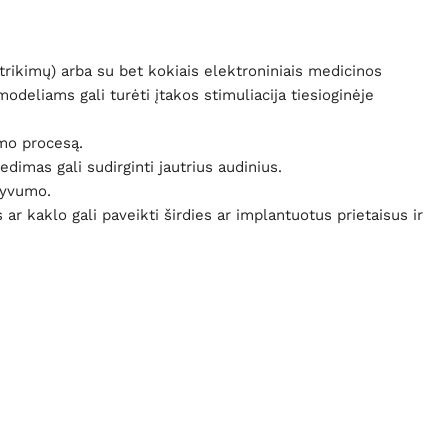
trikimų) arba su bet kokiais elektroniniais medicinos
 modeliams gali turėti įtakos stimuliacija tiesioginėje
imo procesą.
imas gali sudirginti jautrius audinius.
nsyvumo.
 kaklo gali paveikti širdies ar implantuotus prietaisus ir