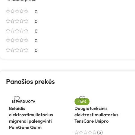
0
0
0
0
0
Panašios prekės
IŠPARDUOTA
-10%
Belaidis
Daugiafunkcinis
elektrostimuliatorius
elektrostimuliatorius
migrenai palengvinti
TensCare Unipro
PainGone Qalm
(5)