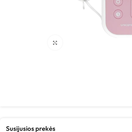
Spustelėkite, kad padidintumėte
Susijusios prekės