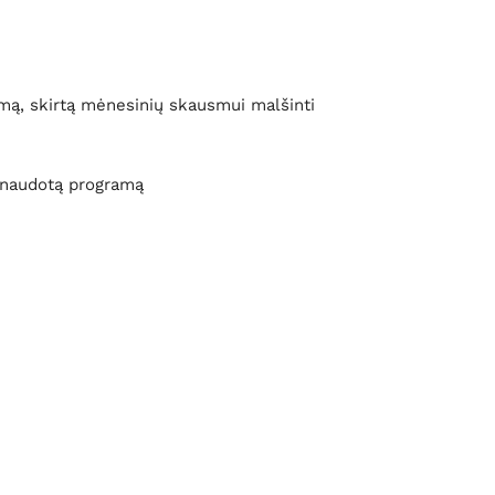
amą, skirtą mėnesinių skausmui malšinti
ę naudotą programą