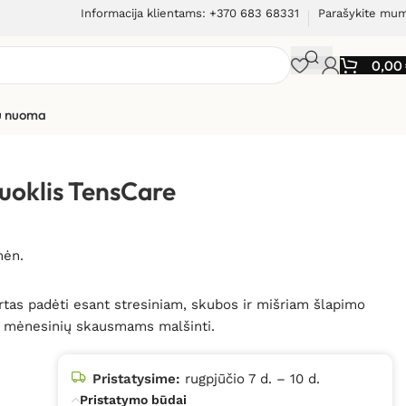
Informacija klientams: +370 683 68331
Parašykite mu
0,00
ių nuoma
care
uoklis TensCare
mėn.
tas padėti esant stresiniam, skubos ir mišriam šlapimo
a mėnesinių skausmams malšinti.
Pristatysime:
rugpjūčio 7 d. – 10 d.
Pristatymo būdai