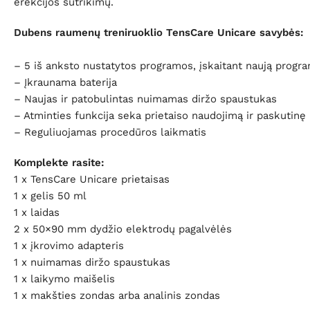
erekcijos sutrikimų.
Dubens raumenų treniruoklio TensCare Unicare savybės:
– 5 iš anksto nustatytos programos, įskaitant naują progr
– Įkraunama baterija
– Naujas ir patobulintas nuimamas diržo spaustukas
– Atminties funkcija seka prietaiso naudojimą ir paskutin
– Reguliuojamas procedūros laikmatis
Komplekte rasite:
1 x TensCare Unicare prietaisas
1 x gelis 50 ml
1 x laidas
2 x 50×90 mm dydžio elektrodų pagalvėlės
1 x įkrovimo adapteris
1 x nuimamas diržo spaustukas
1 x laikymo maišelis
1 x makšties zondas arba analinis zondas