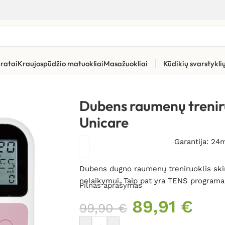
ratai
Kraujospūdžio matuokliai
Masažuokliai
Kūdikių svarstykl
riai inkontinencijai
»
Dubens raumenų treniruoklis TensCare Uni
Dubens raumenų trenir
Unicare
Garantija: 24
Dubens dugno raumenų treniruoklis skir
nelaikymui. Taip pat yra TENS program
Pilnas aprašymas
89,91
€
99,90
€