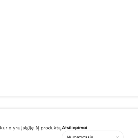
Atsiliepimai
 kurie yra įsigiję šį produktą.