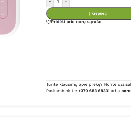
-
+
Į krepšelį
Pridėti prie norų sąrašo
Turite klausimų apie prekę? Norite užsisa
Paskambinkite:
+370 683 68331
arba
para