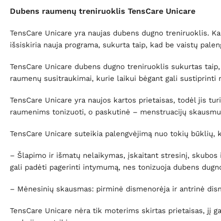
Dubens raumenų treniruoklis TensCare Unicare
TensCare Unicare yra naujas dubens dugno treniruoklis. Kaip
išsiskiria nauja programa, sukurta taip, kad be vaistų pal
TensCare Unicare dubens dugno treniruoklis sukurtas taip,
raumenų susitraukimai, kurie laikui bėgant gali sustiprinti
TensCare Unicare yra naujos kartos prietaisas, todėl jis t
raumenims tonizuoti, o paskutinė – menstruacijų skausmui
TensCare Unicare suteikia palengvėjimą nuo tokių būklių, k
– Šlapimo ir išmatų nelaikymas, įskaitant stresinį, skubos 
gali padėti pagerinti intymumą, nes tonizuoja dubens dugn
– Mėnesinių skausmas: pirminė dismenorėja ir antrinė disme
TensCare Unicare nėra tik moterims skirtas prietaisas, jį ga