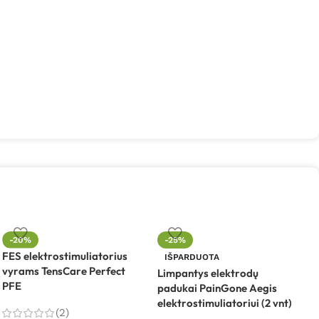
-20%
-25%
FES elektrostimuliatorius
L
IŠPARDUOTA
vyrams TensCare Perfect
p
Limpantys elektrodų
PFE
e
padukai PainGone Aegis
p
elektrostimuliatoriui (2 vnt)
(2)