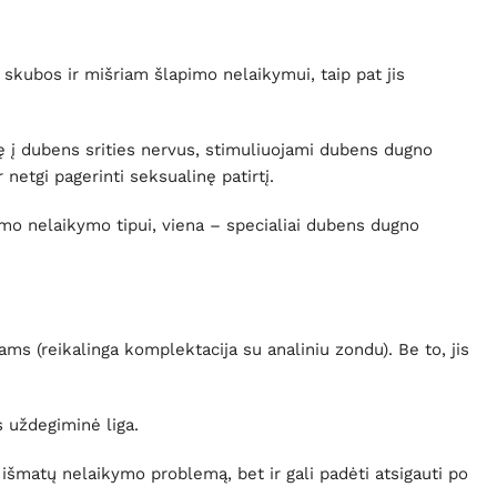
 skubos ir mišriam šlapimo nelaikymui, taip pat jis
ę į dubens srities nervus, stimuliuojami dubens dugno
netgi pagerinti seksualinę patirtį.
imo nelaikymo tipui, viena – specialiai dubens dugno
ms (reikalinga komplektacija su analiniu zondu). Be to, jis
 uždegiminė liga.
i išmatų nelaikymo problemą, bet ir gali padėti atsigauti po