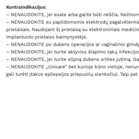
Kontraindikacijos:
– NENAUDOKITE, jei esate arba galite būti nėščia. Nežinoma
– NENAUDOKITE su papildomomis elektrodų pagalvėlėmis, jei 
prietaisais. Naudojant šį prietaisą su elektroniniais medicini
implantuoto prietaiso kaimynystėje.
– NENAUDOKITE po dubens operacijos ar vaginalinio gimdymo,
– NENAUDOKITE, jei turite aktyvios šlapimo takų infekcijos
– NENAUDOKITE, jei turite silpną dubens srities jutimą. Gal
– NENAUDOKITE „Unicare” bet kurioje kūno vietoje, nenurody
gali turėti įtakos epilepsijos priepuolių slenksčiui. Taip p