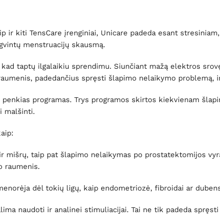
 ir kiti TensCare įrenginiai, Unicare padeda esant stresiniam,
engvintų menstruacijų skausmą.
 kad taptų ilgalaikiu sprendimu. Siunčiant mažą elektros srov
 raumenis, padedančius spręsti šlapimo nelaikymo problemą, ir 
uri penkias programas. Trys programos skirtos kiekvienam šlap
 malšinti.
aip:
ir mišrų, taip pat šlapimo nelaikymas po prostatektomijos vyra
o raumenis.
norėja dėl tokių ligų, kaip endometriozė, fibroidai ar dubens
lima naudoti ir analinei stimuliacijai. Tai ne tik padeda spręst