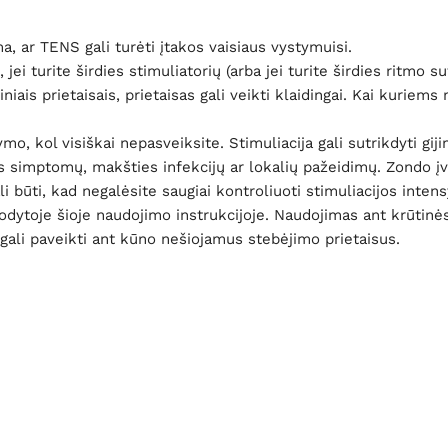
, ar TENS gali turėti įtakos vaisiaus vystymuisi.
turite širdies stimuliatorių (arba jei turite širdies ritmo su
niais prietaisais, prietaisas gali veikti klaidingai. Kai kuriems
 kol visiškai nepasveiksite. Stimuliacija gali sutrikdyti gij
 simptomų, makšties infekcijų ar lokalių pažeidimų. Zondo įved
i būti, kad negalėsite saugiai kontroliuoti stimuliacijos inte
toje šioje naudojimo instrukcijoje. Naudojimas ant krūtinės ar
at gali paveikti ant kūno nešiojamus stebėjimo prietaisus.