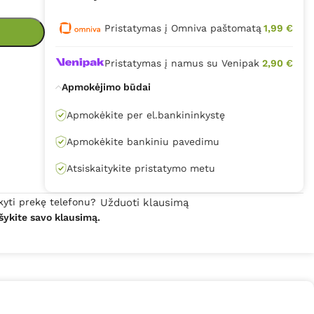
Pristatymas į Omniva paštomatą
1,99 €
Pristatymas į namus su Venipak
2,90 €
Apmokėjimo būdai
Apmokėkite per el.bankininkystę
Apmokėkite bankiniu pavedimu
Atsiskaitykite pristatymo metu
kyti prekę telefonu?
Užduoti klausimą
šykite savo klausimą.