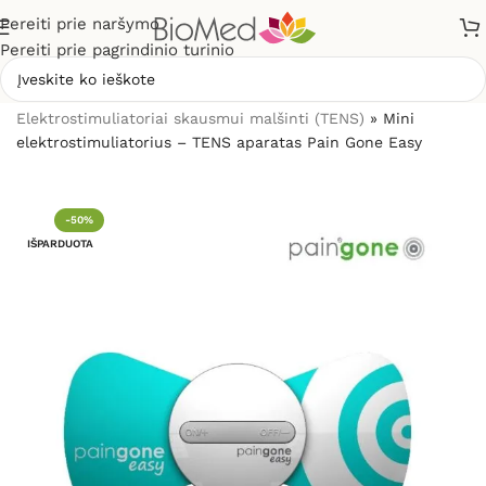
Pereiti prie naršymo
Pereiti prie pagrindinio turinio
Pradžia
»
Elektrostimuliacijai (TENS / EMS)
»
Elektrostimuliatoriai skausmui malšinti (TENS)
»
Mini
elektrostimuliatorius – TENS aparatas Pain Gone Easy
-50%
IŠPARDUOTA