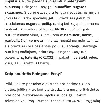
impulsus
, kurie padeda
sumažinti
ir
palengvinti
skausmą
. Paingone Easy gali
sumažinti nugaros
skausmus
. Šiuo prietaisu yra lengva naudotis, jis neturi
jokių
laidų
arba specialių
gelių
. Prietaisas gali būti
naudojamas
nugaros
,
pečių
,
rankų
bei
kojų
skausmams
malšinti. Procedūra užtrunka
tik 15 minučių
ir gali
būti atliekama visur, kur tik reikia:
namuose
,
darbe
,
pasivaiksčiojimo
metu
– niekas nesužinos apie tai, kad
šis prietaisas yra paslėptas po Jūsų apranga. Skirtingai
nuo kitų nešiojamų prietaisų, Paingone Easy turi
pakeičiamą
bateriją
(CR2032) ir pakaitinius
elektrodus
,
kurių gali užtekti 80 kartų.
Kaip naudotis Paingone Easy?
Priklijuokite prietaiso elektrodą ant norimos kūno
vietos. Įsitikinkite, kad elektrodas yra gerai pritvirtintas
prie odos. Netinkamas sąlytis su oda gali įtakoti
prietaiso veikimą. Trumpai paspauskite „ON/+” mygtuką