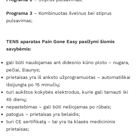
Programa 3
– Kombinuotas švelnus bei stiprus
pulsavimas;
TENS aparatas Pain Gone Easy pasižymi šiomis
savybėmis:
gali būti naudojamas ant didesnio kūno ploto – nugara,
pečiai, šlaunys;
prietaisas yra iš anksto užprogramuotas – automatiškai
išsijungia po 15 minučių;
turi aukštos kokybės elektrodus, kurie gali tarnauti iki
45 dienų;
nepastebimas – gali būti nešiojamas po rūbais;
patogus – prietaisas yra belaidis;
turi CE sertifikatą – tai yra IIa klasės medicininis
prietaisas;