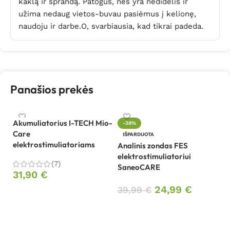
kaklą ir sprandą. Patogus, nes yra nedidelis ir
užima nedaug vietos-buvau pasiėmus į kelionę,
naudoju ir darbe.O, svarbiausia, kad tikrai padeda.
Panašios prekės
Akumuliatorius I-TECH Mio-
-38%
Care
Be
IŠPARDUOTA
elektrostimuliatoriams
el
Analinis zondas FES
mi
elektrostimuliatoriui
(7)
P
SaneoCARE
31,90
€
9
24,99
€
39,99
€
Į krepšelį
Daugiau