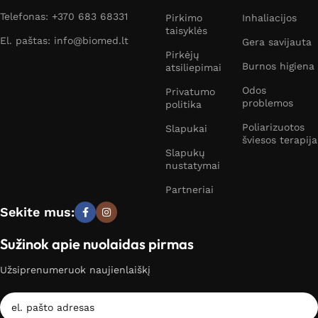
Telefonas: +370 683 68331
Pirkimo
Inhaliacijos
taisyklės
El. paštas: info@biomed.lt
Gera savijauta
Pirkėjų
Burnos higiena
atsiliepimai
Odos
Privatumo
problemos
politika
Poliarizuotos
Slapukai
šviesos terapija
Slapukų
nustatymai
Partneriai
Sekite mus:
Sužinok apie nuolaidas pirmas
Užsiprenumeruok naujienlaiškį