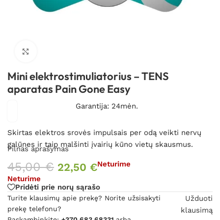
Spustelėkite, kad padidintumėte
Mini elektrostimuliatorius – TENS
aparatas Pain Gone Easy
Garantija: 24mėn.
Skirtas elektros srovės impulsais per odą veikti nervų
galūnes ir taip malšinti įvairių kūno vietų skausmus.
Pilnas aprašymas
45,00
€
Neturime
22,50
€
Neturime
Pridėti prie norų sąrašo
Turite klausimų apie prekę? Norite užsisakyti
Užduoti
prekę telefonu?
klausimą
Paskambinkite:
+370 683 68331
arba