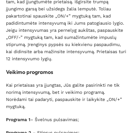
tam, kad įjungtumėte prietaisą. Išgirsite trumpą
įjungimo garsą bei užsidegs žalia lemputė. Toliau
pakartotinai spauskite „ON/+” mygtuką tam, kad
padidintumėte intensyvumą iki Jums patogiausio lygio.
Jeigu intensyvumas yra pernelyg aukštas, paspauskite
„OFF/-” mygtuką tam, kad sumažintumėte impuslų
stiprumą. Įrenginys pypsės su kiekvienu paspaudimu,
kai didinsite arba mažinsite intensyvumą. Prietaisas turi
12 intensyvumo lygių.
Veikimo programos
Kai prietaisas yra įjungtas, Jūs galite pasirinkti ne tik
norimą intensyvumą, bet ir veikimo programą.
Norėdami tai padaryti, paspauskite ir laikykite „ON/+”
mygtuką.
Programa 1
– Švelnus pulsavimas;
Programa 2
– Stiprus pulsavimas;