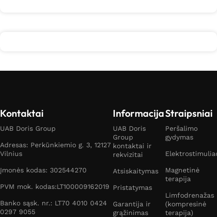
Kontaktai
Informacija
Straipsniai
UAB Doris Group
UAB Doris
Peršalimo
Group
gydymas
Adresas: Perkūnkiemio g. 3, 12127
kontaktai ir
Vilnius
Elektrostimulia
rekvizitai
Įmonės kodas: 302544270
Magnetinė
Atsiskaitymas
terapija
PVM mok. kodas:LT100009162019
Pristatymas
Limfodrenažas
Banko sąsk. nr.: LT70 4010 0424
Garantija ir
(kompresinė
0297 9055
grąžinimas
terapija)