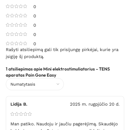
0
0
0
0
0
Rašyti atsiliepimą gali tik prisijungę pirkėjai, kurie yra
įsigiję šį produktą.
1 atsiliepimas apie
Mini elektrostimuliatorius – TENS
aparatas Pain Gone Easy
Lidija B.
2025 m. rugpjūčio 20 d.
Man patiko. Naudoju ir jaučiu pagerėjimą. Skaudėjo