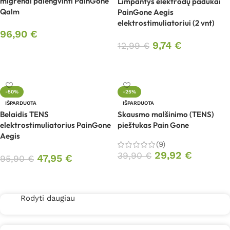
migrenai palengvinti PainGone
Limpantys elektrodų padukai
Qalm
PainGone Aegis
elektrostimuliatoriui (2 vnt)
96,90
€
9,74
€
12,99
€
Daugiau
Daugiau
-50%
-25%
IŠPARDUOTA
IŠPARDUOTA
Belaidis TENS
Skausmo malšinimo (TENS)
elektrostimuliatorius PainGone
pieštukas Pain Gone
Aegis
(9)
29,92
€
39,90
€
47,95
€
95,90
€
Daugiau
Daugiau
Rodyti daugiau