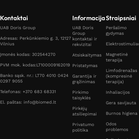
Kontaktai
Informacija
Straipsniai
UAB Doris Group
UAB Doris
Peršalimo
Group
gydymas
Adresas: Perkūnkiemio g. 3, 12127
kontaktai ir
Vilnius
Elektrostimulia
rekvizitai
Įmonės kodas: 302544270
Magnetinė
Atsiskaitymas
terapija
PVM mok. kodas:LT100009162019
Pristatymas
Limfodrenažas
Banko sąsk. nr.: LT70 4010 0424
Garantija ir
(kompresinė
0297 9055
grąžinimas
terapija)
Telefonas: +370 683 68331
Pirkimo
Inhaliacijos
taisyklės
El. paštas: info@biomed.lt
Gera savijauta
Pirkėjų
Burnos higiena
atsiliepimai
Odos
Privatumo
problemos
politika