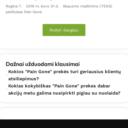
Regina T.
·
2019 m. kovo 31 d.
·
Skausmo malšinimo (TENS)
pieštukas Pain Gone
Rodyti daugiau
Dažnai užduodami klausimai
Kokios "Pain Gone" prekės turi geriausius klientų
atsiliepimus?
Kokias kokybiškas "Pain Gone" prekes dabar
akcijų metu galima nusipirkti pigiau su nuolaida?