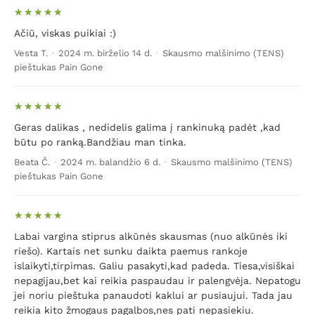
Ačiū, viskas puikiai :)
Vesta T.
·
2024 m. birželio 14 d.
·
Skausmo malšinimo (TENS)
pieštukas Pain Gone
Geras dalikas , nedidelis galima į rankinuką padėt ,kad
būtu po ranką.Bandžiau man tinka.
Beata Č.
·
2024 m. balandžio 6 d.
·
Skausmo malšinimo (TENS)
pieštukas Pain Gone
Labai vargina stiprus alkūnės skausmas (nuo alkūnės iki
riešo). Kartais net sunku daikta paemus rankoje
islaikyti,tirpimas. Galiu pasakyti,kad padeda. Tiesa,visiškai
nepagijau,bet kai reikia paspaudau ir palengvėja. Nepatogu
jei noriu pieštuka panaudoti kaklui ar pusiaujui. Tada jau
reikia kito žmogaus pagalbos,nes pati nepasiekiu.