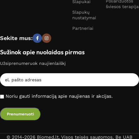
Poliarizuotos
Slapukai
šviesos terapija
Slapukų
nustatymai
Partneriai
Sekite mus:
Sužinok apie nuolaidas pirmas
Užsiprenumeruok naujienlaiškį
Noriu gauti informaciją apie naujienas ir akcijas.
© 2014-2026 Biomed.lt. Visos teisės saugomos. Be UAB