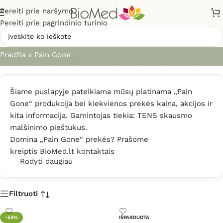
Pereiti prie naršymo
Pereiti prie pagrindinio turinio
Pain Gone
Pradžia
»
Pain Gone
Šiame puslapyje pateikiama mūsų platinama „Pain
Gone“ produkcija bei kiekvienos prekės kaina, akcijos ir
kita informacija. Gamintojas tiekia: TENS skausmo
malšinimo pieštukus.
Domina „Pain Gone“ prekės? Prašome
kreiptis
BioMed.lt kontaktais
Rodyti daugiau
Filtruoti
-50%
IŠPARDUOTA