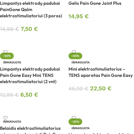
Limpantys elektrodų padukai
Gelis Pain Gone Joint Plus
PainGone Qalm
elektrostimuliatoriui (3 poros)
14,95
€
Daugiau
7,50
€
14,99
€
Į krepšelį
-50%
-50%
IŠPARDUOTA
IŠPARDUOTA
Limpantys elektrodų padukai
Mini elektrostimuliatorius –
Pain Gone Easy Mini TENS
TENS aparatas Pain Gone Easy
elektrostimuliatoriui (2 vnt)
22,50
€
45,00
€
6,50
€
12,99
€
Daugiau
Daugiau
IŠPARDUOTA
-25%
Belaidis elektrostimuliatorius
IŠPARDUOTA