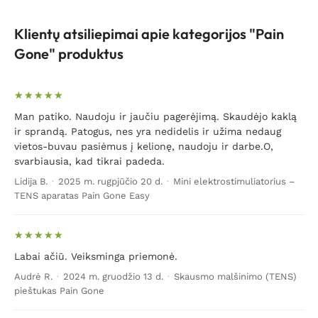
Klientų atsiliepimai apie kategorijos "Pain
Gone" produktus
Man patiko. Naudoju ir jaučiu pagerėjimą. Skaudėjo kaklą
ir sprandą. Patogus, nes yra nedidelis ir užima nedaug
vietos-buvau pasiėmus į kelionę, naudoju ir darbe.O,
svarbiausia, kad tikrai padeda.
Lidija B.
·
2025 m. rugpjūčio 20 d.
·
Mini elektrostimuliatorius –
TENS aparatas Pain Gone Easy
Labai ačiū. Veiksminga priemonė.
Audrė R.
·
2024 m. gruodžio 13 d.
·
Skausmo malšinimo (TENS)
pieštukas Pain Gone