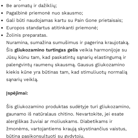
Be aromatų ir dažiklių;
Pagalbinė priemonė nuo skausmo;
Gali būti naudojamas kartu su Pain Gone prietaisais;
Europos standartus atitinkanti priemonė;
Žolinis preparatas.
Nuramina, sumažina sumušimus ir pagerina kraujotaką.
Šis
gliukozamino turtingas gelis
veikia harmonijoje su
Jūsų kūnu tam, kad paskatintų sąnarių elastingumą ir
palengvintų raumenų skausmą. Gausus gliukozamino
kiekis kūne yra būtinas tam, kad stimuliuotų normalią
sąnarių veiklą.
Įspėjimai:
Šis gliukozamino produktas sudėtyje turi gliukozamino,
gaunamo iš natūralaus chitino. Nevartokite, jei esate
alergiškas žuviai ar moliuskams. Diabetikams ir
žmonėms, vartojantiems kraują skystinančius vaistus,
būtina pasikonsultuoti su gydytoju.