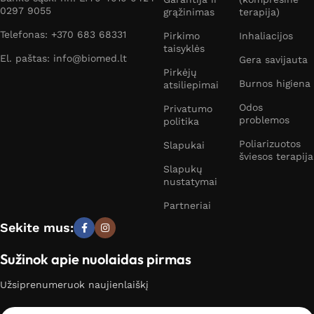
0297 9055
grąžinimas
terapija)
Telefonas: +370 683 68331
Pirkimo
Inhaliacijos
taisyklės
El. paštas: info@biomed.lt
Gera savijauta
Pirkėjų
Burnos higiena
atsiliepimai
Odos
Privatumo
problemos
politika
Poliarizuotos
Slapukai
šviesos terapija
Slapukų
nustatymai
Partneriai
Sekite mus:
Sužinok apie nuolaidas pirmas
Užsiprenumeruok naujienlaiškį