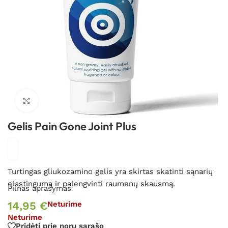
Spustelėkite, kad padidintumėte
Gelis Pain Gone Joint Plus
Turtingas gliukozamino gelis yra skirtas skatinti sąnarių
elastingumą ir palengvinti raumenų skausmą.
Pilnas aprašymas
14,95
€
Neturime
Neturime
Pridėti prie norų sąrašo