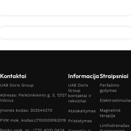
Kontaktai
Informacija
Straipsniai
UAB Doris Group
UAB Doris
Peršalimo
Group
gydymas
Adresas: Perkūnkiemio g. 3, 12127
kontaktai ir
Vilnius
Elektrostimulia
rekvizitai
Įmonės kodas: 302544270
Magnetinė
Atsiskaitymas
terapija
PVM mok. kodas:LT100009162019
Pristatymas
Limfodrenažas
Banko sąsk. nr.: LT70 4010 0424
Garantija ir
(kompresinė