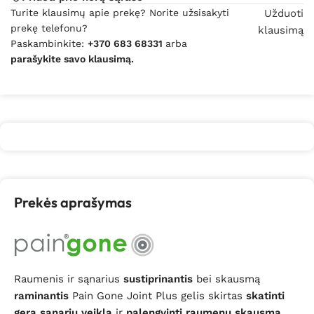
Turite klausimų apie prekę? Norite užsisakyti
Užduoti
prekę telefonu?
klausimą
Paskambinkite:
+370 683 68331
arba
parašykite savo klausimą.
Prekės aprašymas
Raumenis ir sąnarius
sustiprinantis
bei skausmą
raminantis
Pain Gone Joint Plus gelis skirtas
skatinti
gerą sąnarių veiklą
ir
palengvinti raumenų skausmą
.