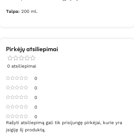
Talpa:
200 ml.
Pirkėjų atsiliepimai
0 atsiliepimai
0
0
0
0
0
Rašyti atsiliepimą gali tik prisijungę pirkėjai, kurie yra
įsigiję šį produktą.