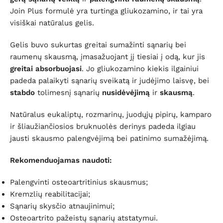
Join Plus formulė yra turtinga gliukozamino, ir tai yra
visiškai natūralus gelis.
Gelis buvo sukurtas greitai sumažinti sąnarių bei
raumenų skausmą, įmasažuojant jį tiesiai į odą, kur jis
greitai absorbuojasi
. Jo gliukozamino kiekis ilgainiui
padeda palaikyti sąnarių sveikatą ir judėjimo laisvę, bei
stabdo
tolimesnį sąnarių
nusidėvėjimą
ir
skausmą
.
Natūralus eukaliptų, rozmarinų, juodųjų pipirų, kamparo
ir šliaužiančiosios bruknuolės derinys padeda ilgiau
jausti skausmo palengvėjimą bei patinimo sumažėjimą.
Rekomenduojamas naudoti:
Palengvinti osteoartritinius skausmus;
Kremzlių reabilitacijai;
Sąnarių skysčio atnaujinimui;
Osteoartrito pažeistų sąnarių atstatymui.