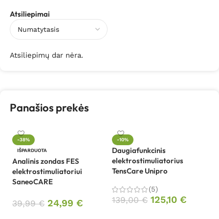
Atsiliepimai
Atsiliepimų dar nėra.
Panašios prekės
-38%
-10%
Daugiafunkcinis
D
IŠPARDUOTA
elektrostimuliatorius
tr
Analinis zondas FES
TensCare Unipro
U
elektrostimuliatoriui
SaneoCARE
(5)
9
125,10
€
139,00
€
24,99
€
39,99
€
Į krepšelį
Daugiau