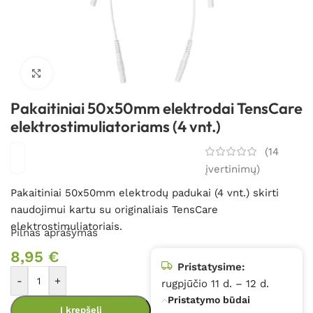
Spustelėkite, kad padidintumėte
Pakaitiniai 50x50mm elektrodai TensCare
elektrostimuliatoriams (4 vnt.)
(
14
įvertinimų)
Pakaitiniai 50x50mm elektrodų padukai (4 vnt.) skirti
naudojimui kartu su originaliais TensCare
elektrostimuliatoriais.
Pilnas aprašymas
8,95
€
Pristatysime:
-
+
rugpjūčio 11 d. – 12 d.
Pristatymo būdai
Į krepšelį