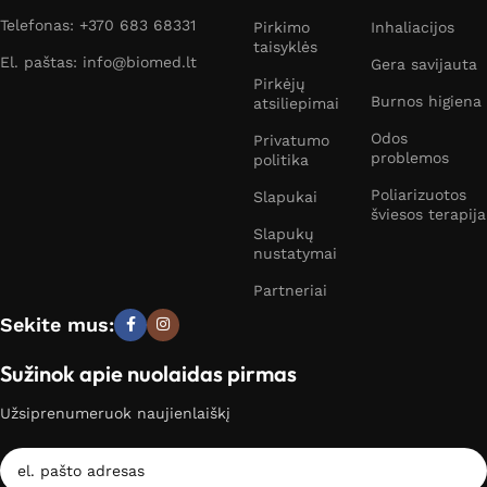
Telefonas: +370 683 68331
Pirkimo
Inhaliacijos
taisyklės
El. paštas: info@biomed.lt
Gera savijauta
Pirkėjų
Burnos higiena
atsiliepimai
Odos
Privatumo
problemos
politika
Poliarizuotos
Slapukai
šviesos terapija
Slapukų
nustatymai
Partneriai
Sekite mus:
Sužinok apie nuolaidas pirmas
Užsiprenumeruok naujienlaiškį