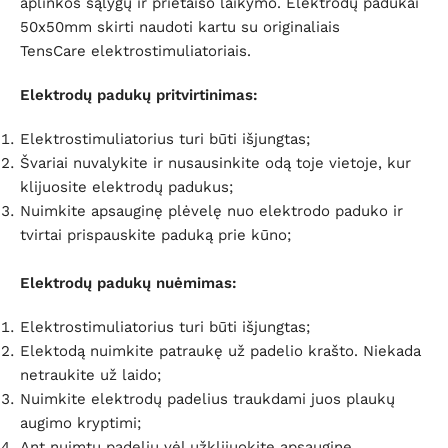
aplinkos sąlygų ir prietaiso laikymo. Elektrodų padukai
50x50mm skirti naudoti kartu su originaliais
TensCare elektrostimuliatoriais.
Elektrodų padukų pritvirtinimas:
Elektrostimuliatorius turi būti išjungtas;
Švariai nuvalykite ir nusausinkite odą toje vietoje, kur
klijuosite elektrodų padukus;
Nuimkite apsauginę plėvelę nuo elektrodo paduko ir
tvirtai prispauskite paduką prie kūno;
Elektrodų padukų nuėmimas:
Elektrostimuliatorius turi būti išjungtas;
Elektodą nuimkite patraukę už padelio krašto. Niekada
netraukite už laido;
Nuimkite elektrodų padelius traukdami juos plaukų
augimo kryptimi;
Ant nuimtų padelių vėl užklijuokite apsauginę