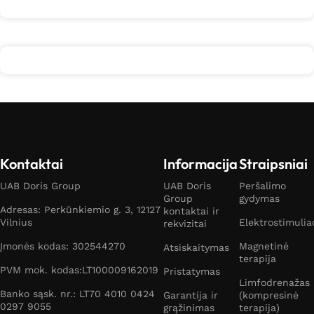
Kontaktai
Informacija
Straipsniai
UAB Doris Group
UAB Doris
Peršalimo
Group
gydymas
Adresas: Perkūnkiemio g. 3, 12127
kontaktai ir
Vilnius
Elektrostimulia
rekvizitai
Įmonės kodas: 302544270
Magnetinė
Atsiskaitymas
terapija
PVM mok. kodas:LT100009162019
Pristatymas
Limfodrenažas
Banko sąsk. nr.: LT70 4010 0424
Garantija ir
(kompresinė
0297 9055
grąžinimas
terapija)