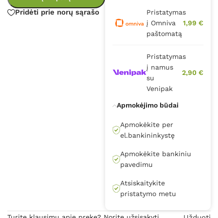
Pridėti prie norų sąrašo
Pristatymas
į Omniva
1,99 €
paštomatą
Pristatymas
į namus
2,90 €
su
Venipak
Apmokėjimo būdai
Apmokėkite per
el.bankininkystę
Apmokėkite bankiniu
pavedimu
Atsiskaitykite
pristatymo metu
Turite klausimų apie prekę? Norite užsisakyti
Užduoti