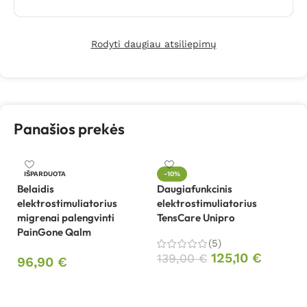
Rodyti daugiau atsiliepimų
Panašios prekės
IŠPARDUOTA
-10%
Belaidis
Daugiafunkcinis
D
elektrostimuliatorius
elektrostimuliatorius
tr
migrenai palengvinti
TensCare Unipro
U
PainGone Qalm
(5)
9
125,10
€
139,00
€
96,90
€
Į krepšelį
Daugiau