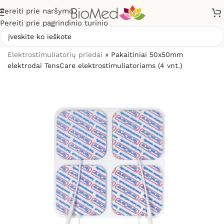
Pereiti prie naršymo
Pereiti prie pagrindinio turinio
Pradžia
»
Elektrostimuliacijai (TENS / EMS)
»
Elektrostimuliatorių priedai
»
Pakaitiniai 50x50mm
elektrodai TensCare elektrostimuliatoriams (4 vnt.)