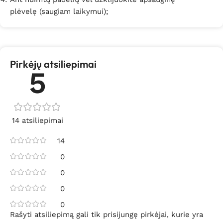
plėvelę (saugiam laikymui);
Pirkėjų atsiliepimai
5
14 atsiliepimai
14
0
0
0
0
Rašyti atsiliepimą gali tik prisijungę pirkėjai, kurie yra