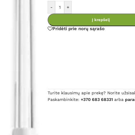
-
+
Į krepšelį
Pridėti prie norų sąrašo
Turite klausimų apie prekę? Norite užsisa
Paskambinkite:
+370 683 68331
arba
para