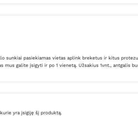
valo sunkiai pasiekiamas vietas aplink breketus ir kitus prot
mus galite įsigyti ir po 1 vienetą. Užsakius 1vnt., antgalis bu
 kurie yra įsigiję šį produktą.