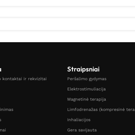
a
Straipsniai
kontaktai ir rekvizitai
Peršalimo gydymas
Elektrostimuliacija
Magnetinė terapija
žinimas
Limfodrenažas (kompresinė tera
s
Inhaliacijos
mai
Gera savijauta