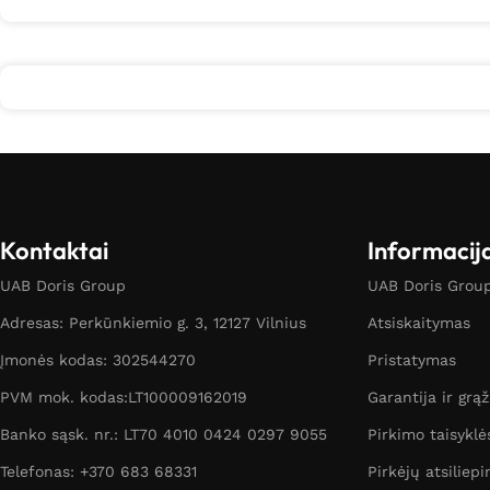
Kontaktai
Informacij
UAB Doris Group
UAB Doris Group 
Adresas: Perkūnkiemio g. 3, 12127 Vilnius
Atsiskaitymas
Įmonės kodas: 302544270
Pristatymas
PVM mok. kodas:LT100009162019
Garantija ir grą
Banko sąsk. nr.: LT70 4010 0424 0297 9055
Pirkimo taisyklė
Telefonas: +370 683 68331
Pirkėjų atsiliepi