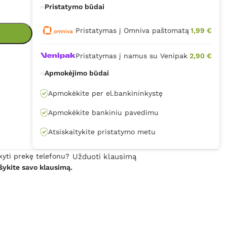
Pristatymo būdai
Pristatymas į Omniva paštomatą
1,99 €
Pristatymas į namus su Venipak
2,90 €
Apmokėjimo būdai
Apmokėkite per el.bankininkystę
Apmokėkite bankiniu pavedimu
Atsiskaitykite pristatymo metu
kyti prekę telefonu?
Užduoti klausimą
šykite savo klausimą.