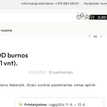
Informacija klientams: +370 683 68331
Parašykite mu
0,00
ių nuoma
todontinis antgalis OD burnos irigatoriams Waterpik
OD burnos
1 vnt).
(
2
įvertinimai)
riams Waterpik. Išvalo sunkiai pasiekiamas vietas aplink
Pristatysime:
rugpjūčio 11 d. – 12 d.