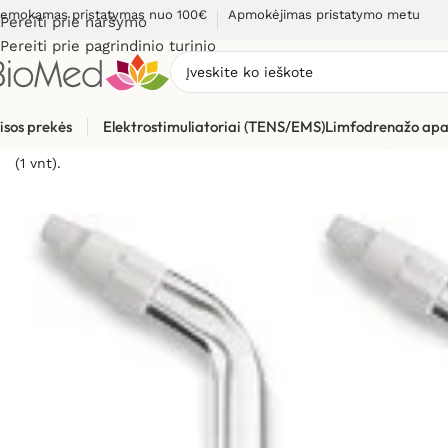
emokamas pristatymas nuo 100€
Apmokėjimas pristatymo metu
Pereiti prie naršymo
Pereiti prie pagrindinio turinio
isos prekės
Elektrostimuliatoriai (TENS/EMS)
Limfodrenažo apa
Pradžia
»
Sveikatos priežiūrai
»
Burnos higienos, dantų prieži
(1 vnt).