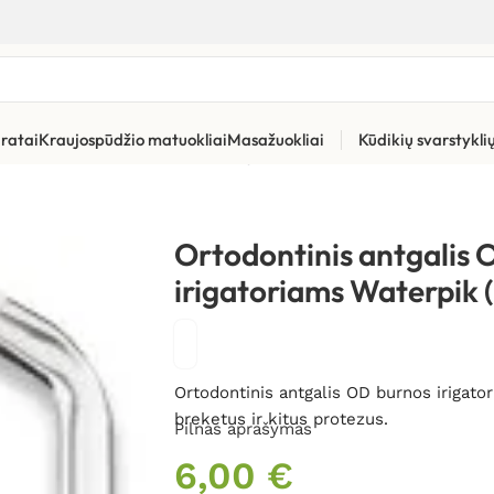
ratai
Kraujospūdžio matuokliai
Masažuokliai
Kūdikių svarstykl
ūros priemonės
»
Burnos irigatorių pakaitiniai antgaliai ir kita
»
Or
Ortodontinis antgalis 
irigatoriams Waterpik (
Ortodontinis antgalis OD burnos irigato
breketus ir kitus protezus.
Pilnas aprašymas
6,00
€