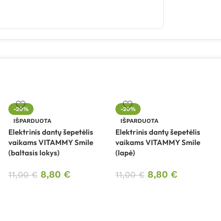
-20%
-20%
IŠPARDUOTA
IŠPARDUOTA
Elektrinis dantų šepetėlis
Elektrinis dantų šepetėlis
vaikams VITAMMY Smile
vaikams VITAMMY Smile
(baltasis lokys)
(lapė)
8,80
€
8,80
€
11,00
€
11,00
€