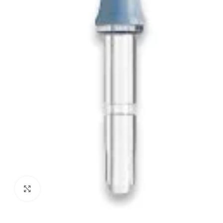
Spustelėkite, kad padidintumėte