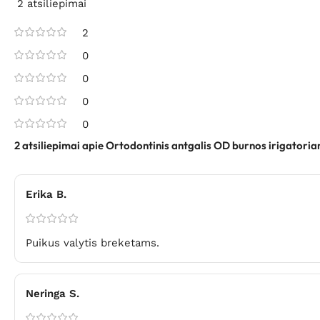
2 atsiliepimai
2
0
0
0
0
2 atsiliepimai apie
Ortodontinis antgalis OD burnos irigatoriam
Erika B.
Puikus valytis breketams.
Neringa S.