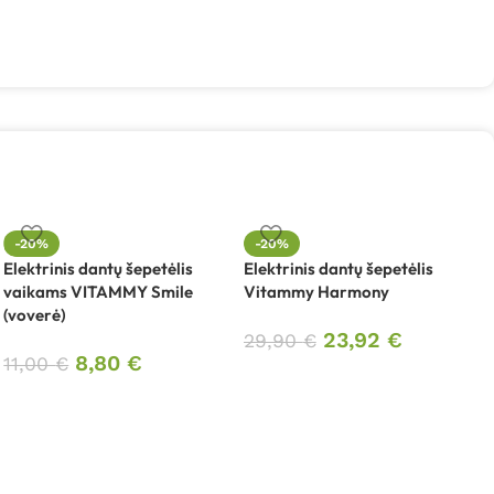
-20%
-20%
Elektrinis dantų šepetėlis
Elektrinis dantų šepetėlis
vaikams VITAMMY Smile
Vitammy Harmony
E
(voverė)
V
23,92
€
29,90
€
8,80
€
11,00
€