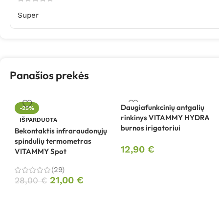
Super
Panašios prekės
Daugiafunkcinių antgalių
-25%
rinkinys VITAMMY HYDRA
IŠPARDUOTA
burnos irigatoriui
Bekontaktis infraraudonųjų
spindulių termometras
12,90
€
VITAMMY Spot
(29)
21,00
€
28,00
€