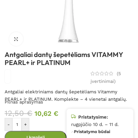
Spustelėkite, kad padidintumėte
Antgaliai dantų šepetėliams VITAMMY
PEARL+ ir PLATINUM
(
5
įvertinimai)
Antgaliai elektriniams dantų šepetėliams Vitammy
PEARL+ ir PLATINUM. Komplekte – 4 vienetai antgalių.
Pilnas aprašymas
12,50
€
10,62
€
Pristatysime:
-
+
rugpjūčio 10 d. – 11 d.
Pristatymo būdai
Į krepšelį