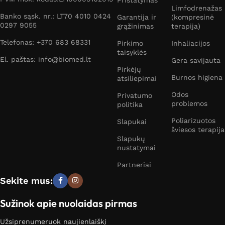
Limfodrenažas
Banko sąsk. nr.: LT70 4010 0424
Garantija ir
(kompresinė
0297 9055
grąžinimas
terapija)
Telefonas: +370 683 68331
Pirkimo
Inhaliacijos
taisyklės
El. paštas: info@biomed.lt
Gera savijauta
Pirkėjų
Burnos higiena
atsiliepimai
Odos
Privatumo
problemos
politika
Poliarizuotos
Slapukai
šviesos terapija
Slapukų
nustatymai
Partneriai
Sekite mus:
Sužinok apie nuolaidas pirmas
Užsiprenumeruok naujienlaiškį