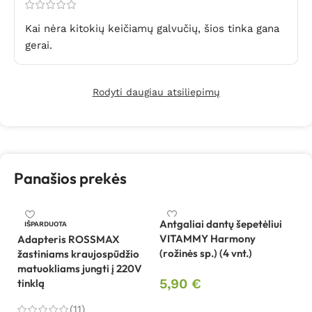
Kai nėra kitokių keičiamų galvučių, šios tinka gana
gerai.
Rodyti daugiau atsiliepimų
Panašios prekės
Antgaliai dantų šepetėliui
An
IŠPARDUOTA
VITAMMY Harmony
T
Adapteris ROSSMAX
(rožinės sp.) (4 vnt.)
i
žastiniams kraujospūdžio
05
matuokliams jungti į 220V
5,90
€
tinklą
6
Į krepšelį
(11)