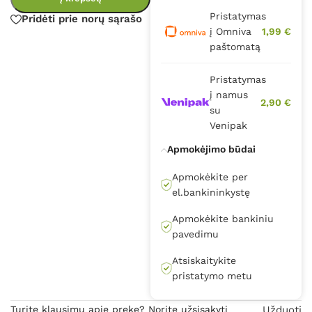
Pristatymas
Pridėti prie norų sąrašo
į Omniva
1,99 €
paštomatą
Pristatymas
į namus
2,90 €
su
Venipak
Apmokėjimo būdai
Apmokėkite per
el.bankininkystę
Apmokėkite bankiniu
pavedimu
Atsiskaitykite
pristatymo metu
Turite klausimų apie prekę? Norite užsisakyti
Užduoti