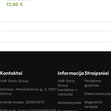
12,90
€
Daugiau
Kontaktai
Informacija
Straipsniai
UAB Doris Group
UAB Doris
Peršalimo
Group
gydymas
Adresas: Perkūnkiemio g. 3, 12127
kontaktai ir
Vilnius
Elektrostimulia
rekvizitai
Įmonės kodas: 302544270
Magnetinė
Atsiskaitymas
terapija
PVM mok. kodas:LT100009162019
Pristatymas