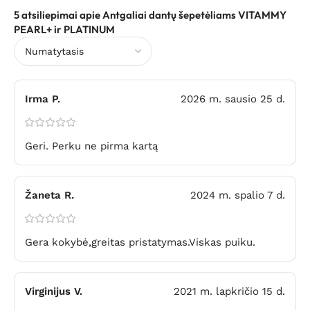
5 atsiliepimai apie
Antgaliai dantų šepetėliams VITAMMY
PEARL+ ir PLATINUM
Irma P.
2026 m. sausio 25 d.
Geri. Perku ne pirma kartą
Žaneta R.
2024 m. spalio 7 d.
Gera kokybė,greitas pristatymas.Viskas puiku.
Virginijus V.
2021 m. lapkričio 15 d.