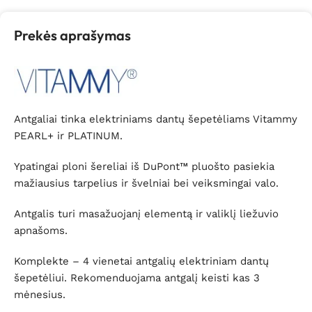
Prekės aprašymas
Antgaliai tinka elektriniams dantų šepetėliams Vitammy
PEARL+ ir PLATINUM.
Ypatingai ploni šereliai iš DuPont™ pluošto pasiekia
mažiausius tarpelius ir švelniai bei veiksmingai valo.
Antgalis turi masažuojanį elementą ir valiklį liežuvio
apnašoms.
Komplekte – 4 vienetai antgalių elektriniam dantų
šepetėliui. Rekomenduojama antgalį keisti kas 3
mėnesius.