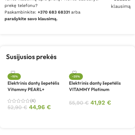
prekę telefonu?
klausimą
Paskambinkite:
+370 683 68331
arba
parašykite savo klausimą.
Susijusios prekės
-15%
-25%
Elektrinis dantų šepetėlis
Elektrinis dantų šepetėlis
Vitammy PEARL+
VITAMMY Platinum
(4)
41,92
€
55,90
€
44,96
€
52,90
€
Į krepšelį
Į krepšelį