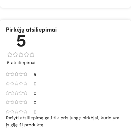
Pirkėjų atsiliepimai
5
5 atsiliepimai
5
0
0
0
0
Rašyti atsiliepimą gali tik prisijungę pirkėjai, kurie yra
įsigiję šį produktą.