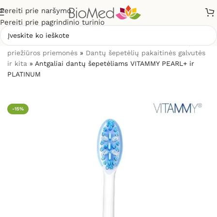
Pereiti prie naršymo
Pereiti prie pagrindinio turinio
Pradžia
»
Sveikatos priežiūrai
»
Burnos higienos, dantų
priežiūros priemonės
»
Dantų šepetėlių pakaitinės galvutės
ir kita
»
Antgaliai dantų šepetėliams VITAMMY PEARL+ ir
PLATINUM
-15%