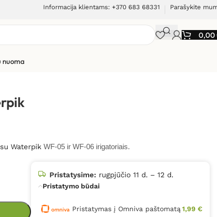
Informacija klientams: +370 683 68331
Parašykite mu
0,00
ių nuoma
linimo tabletės Waterpik
rpik
 su Waterpik
WF-05 ir WF-06 irigatoriais.
Pristatysime:
rugpjūčio 11 d. – 12 d.
Pristatymo būdai
Pristatymas į Omniva paštomatą
1,99 €