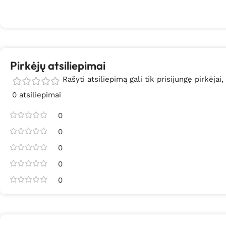
Pirkėjų atsiliepimai
Rašyti atsiliepimą gali tik prisijungę pirkėjai,
0 atsiliepimai
0
0
0
0
0