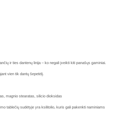
ų ir ties dantenų linija – ko negali įveikti kiti panašųs gaminiai.
ant vien tik dantų šepetėlį.
as, magnio stearatas, silicio dioksidas
o tablečių sudėtyje yra ksilitolio, kuris gali pakenkti naminiams