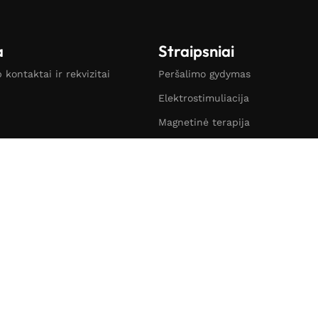
a
Straipsniai
kontaktai ir rekvizitai
Peršalimo gydymas
Elektrostimuliacija
Magnetinė terapija
žinimas
Limfodrenažas (kompresinė tera
s
Inhaliacijos
mai
Gera savijauta
ka
Burnos higiena
Odos problemos
ymai
Poliarizuotos šviesos terapija