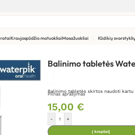
ratai
Kraujospūdžio matuokliai
Masažuokliai
Kūdikių svarstykl
ūros priemonės
»
Burnos irigatorių pakaitiniai antgaliai ir kita
»
Ba
Balinimo tabletės Wate
Balinimo tabletės skirtos naudoti kartu
Pilnas aprašymas
15,00
€
-
+
Į krepšelį