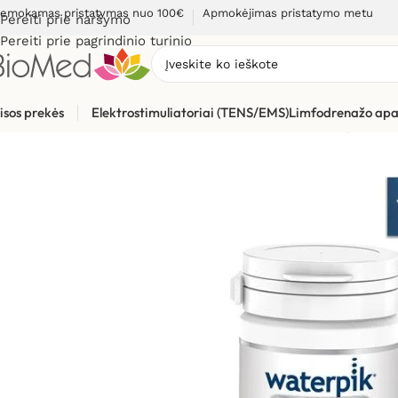
emokamas pristatymas nuo 100€
Apmokėjimas pristatymo metu
Pereiti prie naršymo
Pereiti prie pagrindinio turinio
isos prekės
Elektrostimuliatoriai (TENS/EMS)
Limfodrenažo apa
Pradžia
»
Sveikatos priežiūrai
»
Burnos higienos, dantų prieži