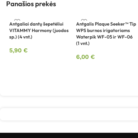
Panašios prekės
Antgaliai dantų šepetėliui
Antgalis Plaque Seeker™ Tip
VITAMMY Harmony (juodos
WPS burnos irigatoriams
sp.) (4 vnt.)
Waterpik WF-05 ir WF-06
(1 vnt.)
5,90
€
6,00
€