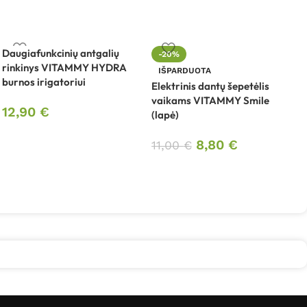
Daugiafunkcinių antgalių
I
-20%
rinkinys VITAMMY HYDRA
m
IŠPARDUOTA
burnos irigatoriui
M
Elektrinis dantų šepetėlis
vaikams VITAMMY Smile
12,90
€
(lapė)
8,80
€
11,00
€