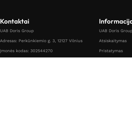
Kontaktai
Informacij
UAB Doris Group
UAB Doris Group 
Adresas: Perkūnkiemio g. 3, 12127 Vilnius
Atsiskaitymas
Įmonės kodas: 302544270
Pristatymas
PVM mok. kodas:LT100009162019
Garantija ir grą
Banko sąsk. nr.: LT70 4010 0424 0297 9055
Pirkimo taisyklė
Telefonas: +370 683 68331
Pirkėjų atsiliepi
El. paštas: info@biomed.lt
Privatumo politi
Slapukai
Slapukų nustat
Partneriai