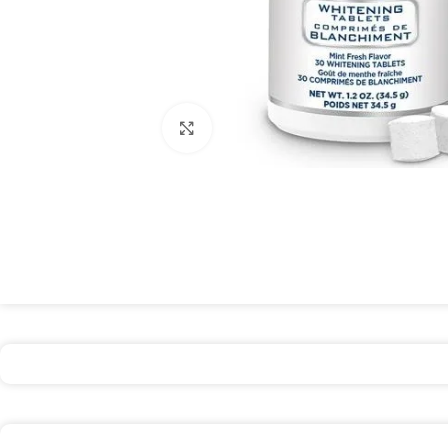
Spustelėkite, kad padidintumėte