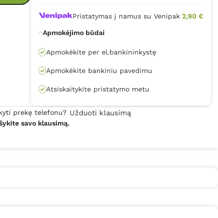
Pristatymas į namus su Venipak
2,90 €
Apmokėjimo būdai
Apmokėkite per el.bankininkystę
Apmokėkite bankiniu pavedimu
Atsiskaitykite pristatymo metu
kyti prekę telefonu?
Užduoti klausimą
šykite savo klausimą.