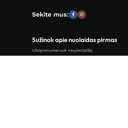
Sekite mus:
Sužinok apie nuolaidas pirmas
Užsiprenumeruok naujienlaiškį
pija)
Noriu gauti informaciją apie naujienas ir
akcijas.