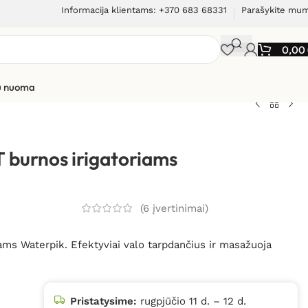
Informacija klientams: +370 683 68331
Parašykite mu
0,00
ių nuoma
andartinis antgalis JT burnos irigatoriams Waterpik
T burnos irigatoriams
(
6
įvertinimai)
iams Waterpik. Efektyviai valo tarpdančius ir masažuoja
Pristatysime:
rugpjūčio 11 d. – 12 d.