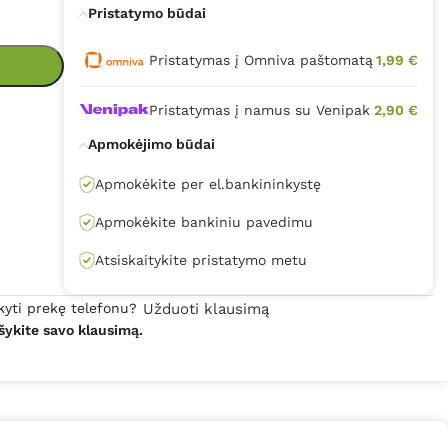
Pristatymo būdai
Pristatymas į Omniva paštomatą
1,99 €
Pristatymas į namus su Venipak
2,90 €
Apmokėjimo būdai
Apmokėkite per el.bankininkystę
Apmokėkite bankiniu pavedimu
Atsiskaitykite pristatymo metu
kyti prekę telefonu?
Užduoti klausimą
šykite savo klausimą.