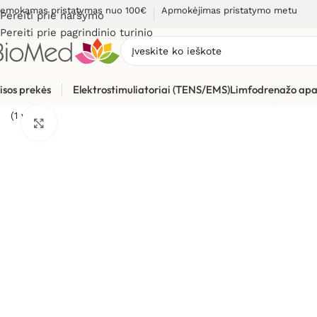
emokamas pristatymas nuo 100€
Apmokėjimas pristatymo metu
Pereiti prie naršymo
Pereiti prie pagrindinio turinio
isos prekės
Elektrostimuliatoriai (TENS/EMS)
Limfodrenažo apa
Pradžia
»
Sveikatos priežiūrai
»
Burnos higienos, dantų prieži
(1 vnt.)
Spustelėkite, kad padidintumėte