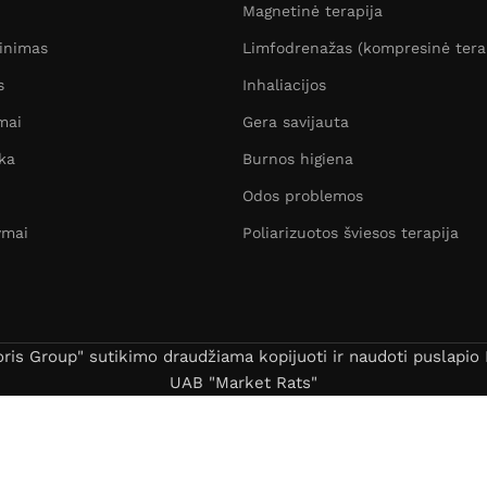
Magnetinė terapija
žinimas
Limfodrenažas (kompresinė tera
s
Inhaliacijos
mai
Gera savijauta
ka
Burnos higiena
Odos problemos
ymai
Poliarizuotos šviesos terapija
s Group" sutikimo draudžiama kopijuoti ir naudoti puslapio B
UAB "Market Rats"