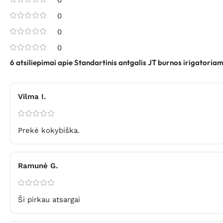
0
0
0
0
6 atsiliepimai apie
Standartinis antgalis JT burnos irigatoriam
Vilma I.
Prekė kokybiška.
Ramunė G.
Ši pirkau atsargai