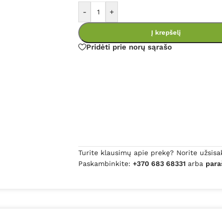
-
+
Į krepšelį
Pridėti prie norų sąrašo
Turite klausimų apie prekę? Norite užsisa
Paskambinkite:
+370 683 68331
arba
para