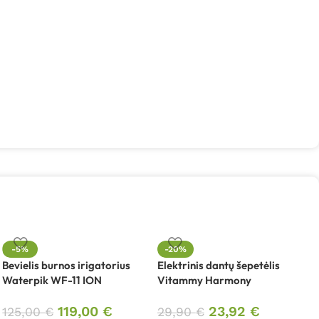
I
-5%
-20%
m
Bevielis burnos irigatorius
Elektrinis dantų šepetėlis
t
Waterpik WF-11 ION
Vitammy Harmony
119,00
€
23,92
€
125,00
€
29,90
€