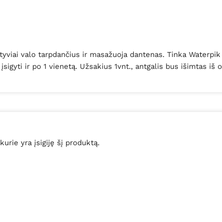
ktyviai valo tarpdančius ir masažuoja dantenas. Tinka Waterpi
gyti ir po 1 vienetą. Užsakius 1vnt., antgalis bus išimtas iš o
 kurie yra įsigiję šį produktą.