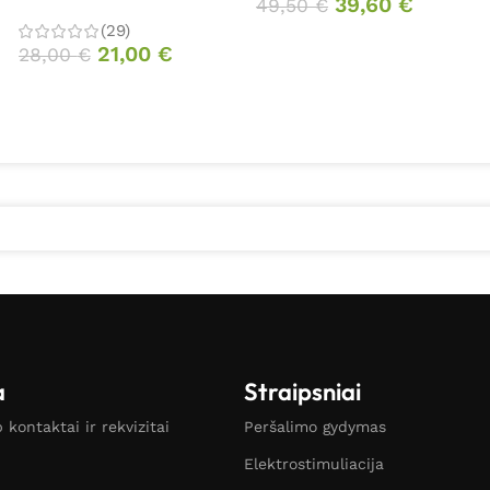
39,60
€
49,50
€
(29)
21,00
€
28,00
€
a
Straipsniai
kontaktai ir rekvizitai
Peršalimo gydymas
Elektrostimuliacija