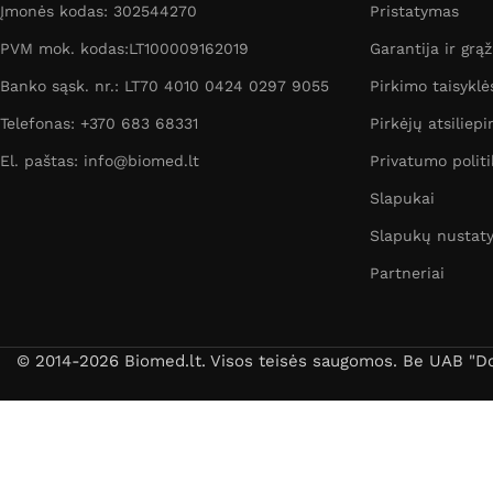
Įmonės kodas: 302544270
Pristatymas
PVM mok. kodas:LT100009162019
Garantija ir grą
Banko sąsk. nr.: LT70 4010 0424 0297 9055
Pirkimo taisyklė
Telefonas: +370 683 68331
Pirkėjų atsiliepi
El. paštas: info@biomed.lt
Privatumo politi
Slapukai
Slapukų nustat
Partneriai
© 2014-2026 Biomed.lt. Visos teisės saugomos. Be UAB "Dori