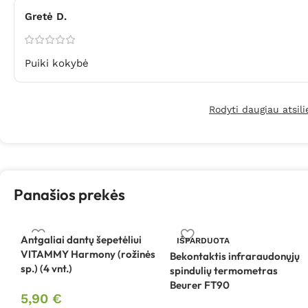
Gretė D.
Puiki kokybė
Rodyti daugiau atsil
Panašios prekės
Antgaliai dantų šepetėliui
IŠPARDUOTA
VITAMMY Harmony (rožinės
Bekontaktis infraraudonųjų
sp.) (4 vnt.)
spindulių termometras
Beurer FT90
5,90
€