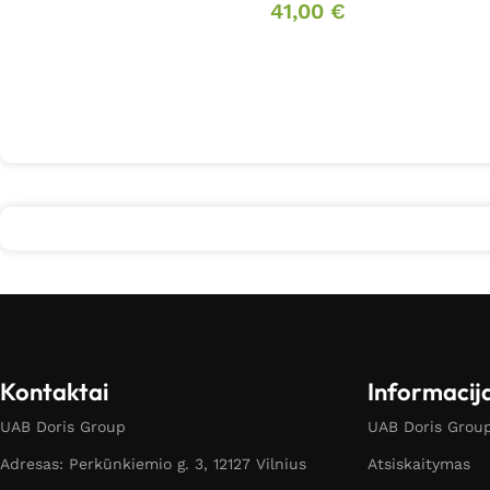
41,00
€
Kontaktai
Informacij
UAB Doris Group
UAB Doris Group 
Adresas: Perkūnkiemio g. 3, 12127 Vilnius
Atsiskaitymas