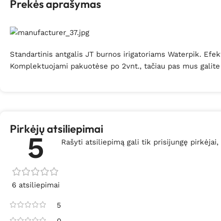
Prekės aprašymas
Standartinis antgalis JT burnos irigatoriams Waterpik. Efe
Komplektuojami pakuotėse po 2vnt., tačiau pas mus galite įsi
Pirkėjų atsiliepimai
5
Rašyti atsiliepimą gali tik prisijungę pirkėjai,
6 atsiliepimai
5