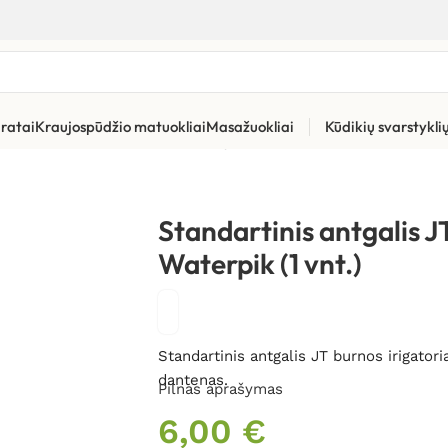
ratai
Kraujospūdžio matuokliai
Masažuokliai
Kūdikių svarstykl
ūros priemonės
»
Burnos irigatorių pakaitiniai antgaliai ir kita
»
St
Standartinis antgalis J
Waterpik (1 vnt.)
Standartinis antgalis JT burnos irigator
dantenas.
Pilnas aprašymas
6,00
€