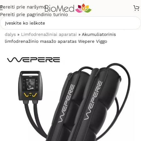
Pereiti prie naršymo
Pereiti prie pagrindinio turinio
Pradžia
»
Masažuokliai
»
Limfodrenažiniai aparatai ir jų
dalys
»
Limfodrenažiniai aparatai
»
Akumuliatorinis
limfodrenažinio masažo aparatas Wepere Viggo