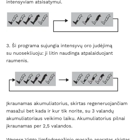
intensyviam atsisatymui.
3. Ši programa sujungia intensyvų oro judėjimą
su nuosekliuoju: ji litin naudinga atpalaiduojant
raumenis.
Įkraunamas akumuliatorius, skirtas regeneruojančiam
masažui bet kada ir kur tik norite, su 3 valandų
akumuliatoriaus veikimo laiku. Akumuliatorius pilnai
įkraunamas per 2,5 valandos.
Wepere Viggo limfodrenažinio masažo aparatas skirtas