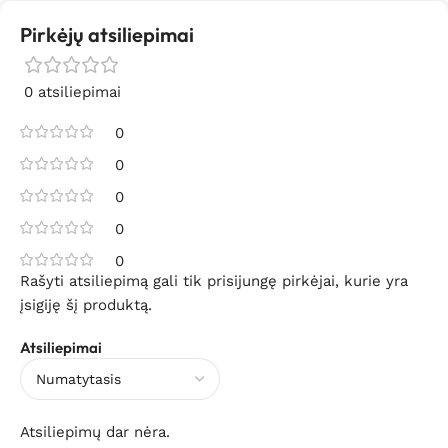
Pirkėjų atsiliepimai
0 atsiliepimai
0
0
0
0
0
Rašyti atsiliepimą gali tik prisijungę pirkėjai, kurie yra
įsigiję šį produktą.
Atsiliepimai
Atsiliepimų dar nėra.