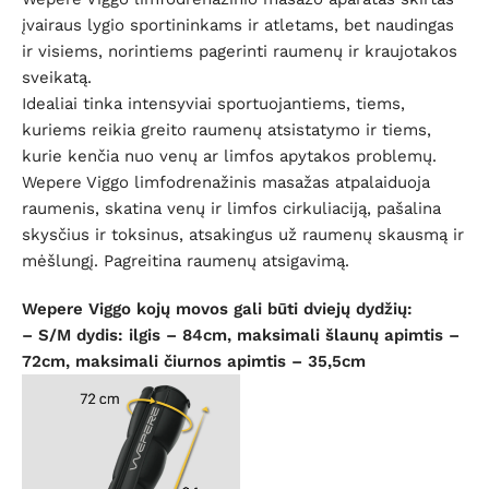
įvairaus lygio sportininkams ir atletams, bet naudingas
ir visiems, norintiems pagerinti raumenų ir kraujotakos
sveikatą.
Idealiai tinka intensyviai sportuojantiems, tiems,
kuriems reikia greito raumenų atsistatymo ir tiems,
kurie kenčia nuo venų ar limfos apytakos problemų.
Wepere Viggo limfodrenažinis masažas atpalaiduoja
raumenis, skatina venų ir limfos cirkuliaciją, pašalina
skysčius ir toksinus, atsakingus už raumenų skausmą ir
mėšlungį. Pagreitina raumenų atsigavimą.
Wepere Viggo kojų movos gali būti dviejų dydžių:
– S/M dydis: ilgis – 84cm, maksimali šlaunų apimtis –
72cm, maksimali čiurnos apimtis – 35,5cm