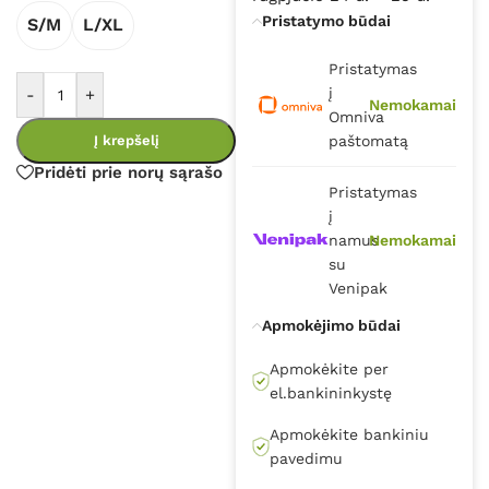
Pristatymo būdai
S/M
L/XL
Pristatymas
į
-
+
Nemokamai
Omniva
Į krepšelį
paštomatą
Pridėti prie norų sąrašo
Pristatymas
į
namus
Nemokamai
su
Venipak
Apmokėjimo būdai
Apmokėkite per
el.bankininkystę
Apmokėkite bankiniu
pavedimu