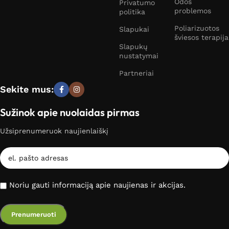
Odos
Privatumo
problemos
politika
Poliarizuotos
Slapukai
šviesos terapija
Slapukų
nustatymai
Partneriai
Sekite mus:
Sužinok apie nuolaidas pirmas
Užsiprenumeruok naujienlaiškį
Noriu gauti informaciją apie naujienas ir akcijas.