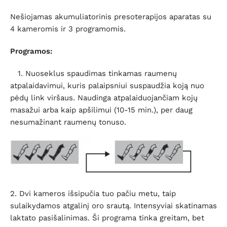
Nešiojamas akumuliatorinis presoterapijos aparatas su
4 kameromis ir 3 programomis.
Programos:
1. N
uoseklus spaudimas tinkamas raumenų
atpalaidavimui, kuris palaipsniui suspaudžia koją nuo
pėdų link viršaus. Naudinga atpalaiduojančiam kojų
masažui arba kaip apšilimui (10-15 min.), per daug
nesumažinant raumenų tonuso.
2. Dvi kameros išsipučia tuo pačiu metu, taip
sulaikydamos atgalinį oro srautą. Intensyviai skatinamas
laktato pasišalinimas. Ši programa tinka greitam, bet