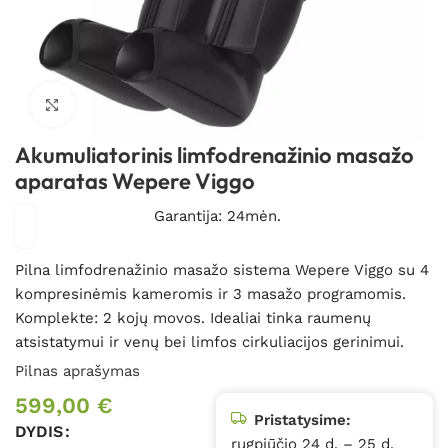
Spustelėkite, kad padidintumėte
Akumuliatorinis limfodrenažinio masažo
aparatas Wepere Viggo
Garantija: 24mėn.
Pilna limfodrenažinio masažo sistema Wepere Viggo su 4
kompresinėmis kameromis ir 3 masažo programomis.
Komplekte: 2 kojų movos. Idealiai tinka raumenų
atsistatymui ir venų bei limfos cirkuliacijos gerinimui.
Pilnas aprašymas
599,00
€
Pristatysime:
DYDIS
rugpjūčio 24 d. – 25 d.