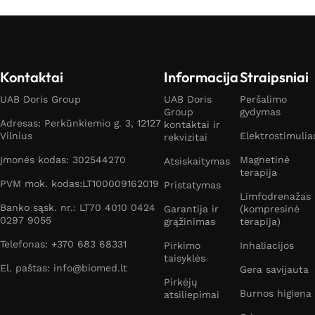
Kontaktai
Informacija
Straipsniai
UAB Doris Group
UAB Doris
Peršalimo
Group
gydymas
Adresas: Perkūnkiemio g. 3, 12127
kontaktai ir
Vilnius
Elektrostimulia
rekvizitai
Įmonės kodas: 302544270
Magnetinė
Atsiskaitymas
terapija
PVM mok. kodas:LT100009162019
Pristatymas
Limfodrenažas
Banko sąsk. nr.: LT70 4010 0424
Garantija ir
(kompresinė
0297 9055
grąžinimas
terapija)
Telefonas: +370 683 68331
Pirkimo
Inhaliacijos
taisyklės
El. paštas: info@biomed.lt
Gera savijauta
Pirkėjų
Burnos higiena
atsiliepimai