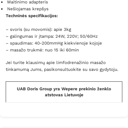
Maitinimo adapteris
Nešiojamas krepšys
Techninės specifikacijos:
– svoris (su movomis): apie 3kg
– galingumas ir įtampa: 24W, 220V; 50/60Hz
– spaudimas: 40-200mmHg kiekvienoje kojoje
– masažo trukmė: nuo 15 iki 60min
Jei turite klausimų apie limfodrenažinio masažo
tinkamumą Jums, pasikonsultuokite su savo gydytoju.
UAB Doris Group yra Wepere prekinio ženklo
atstovas Lietuvoje