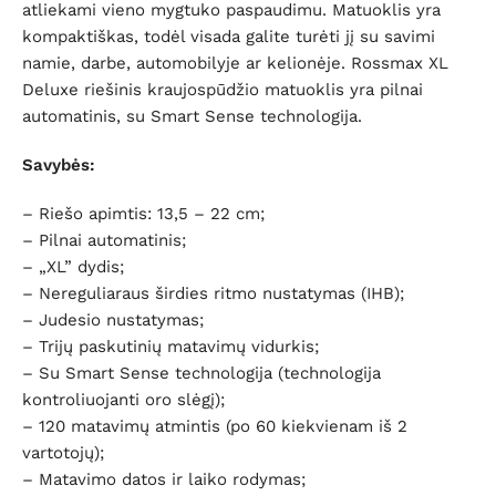
atliekami vieno mygtuko paspaudimu. Matuoklis yra
kompaktiškas, todėl visada galite turėti jį su savimi
namie, darbe, automobilyje ar kelionėje. Rossmax XL
Deluxe riešinis kraujospūdžio matuoklis yra pilnai
automatinis, su Smart Sense technologija.
Savybės:
– Riešo apimtis: 13,5 – 22 cm;
– Pilnai automatinis;
– „XL” dydis;
– Nereguliaraus širdies ritmo nustatymas (IHB);
– Judesio nustatymas;
– Trijų paskutinių matavimų vidurkis;
– Su Smart Sense technologija (technologija
kontroliuojanti oro slėgį);
– 120 matavimų atmintis (po 60 kiekvienam iš 2
vartotojų);
– Matavimo datos ir laiko rodymas;