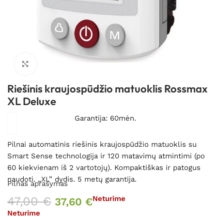
Spustelėkite, kad padidintumėte
Riešinis kraujospūdžio matuoklis Rossmax
XL Deluxe
Garantija: 60mėn.
Pilnai automatinis riešinis kraujospūdžio matuoklis su
Smart Sense technologija ir 120 matavimų atmintimi (po
60 kiekvienam iš 2 vartotojų). Kompaktiškas ir patogus
naudoti. „XL” dydis. 5 metų garantija.
Pilnas aprašymas
47,00
€
Neturime
37,60
€
Neturime