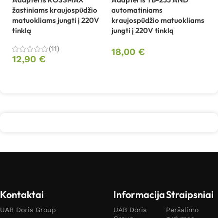
ju
žastiniams kraujospūdžio
automatiniams
matuokliams jungti į 220V
kraujospūdžio matuokliams
tinklą
jungti į 220V tinklą
1
(11)
18,00
€
12,90
€
Daugiau
Daugiau
Kontaktai
Informacija
Straipsniai
UAB Doris Group
UAB Doris
Peršalimo