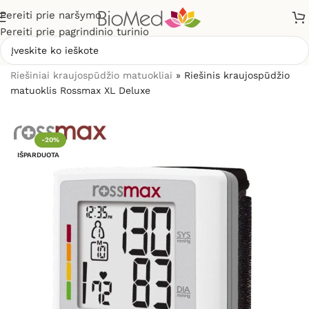
Pereiti prie naršymo
Pereiti prie pagrindinio turinio
Pradžia
»
Sveikatos priežiūrai
»
Kraujospūdžio matuokliai
»
Riešiniai kraujospūdžio matuokliai
»
Riešinis kraujospūdžio
matuoklis Rossmax XL Deluxe
-20%
IŠPARDUOTA