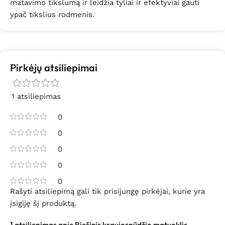
matavimo tikslumą ir leidžia tyliai ir efektyviai gauti
ypač tikslius rodmenis.
Pirkėjų atsiliepimai
1 atsiliepimas
0
0
0
0
0
Rašyti atsiliepimą gali tik prisijungę pirkėjai, kurie yra
įsigiję šį produktą.
1 atsiliepimas apie
Riešinis kraujospūdžio matuoklis