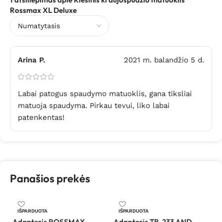
Rossmax XL Deluxe
Arina P.
2021 m. balandžio 5 d.
Labai patogus spaudymo matuoklis, gana tiksliai
matuoja spaudyma. Pirkau tevui, liko labai
patenkentas!
Panašios prekės
L
IŠPARDUOTA
IŠPARDUOTA
k
Adapteris ROSSMAX
Adapteris TB-233 AND