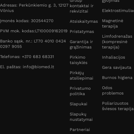
Group
gydymas
Adresas: Perkūnkiemio g. 3, 12127
kontaktai ir
Vilnius
Elektrostimulia
rekvizitai
Įmonės kodas: 302544270
Magnetinė
Atsiskaitymas
terapija
PVM mok. kodas:LT100009162019
Pristatymas
Limfodrenažas
Banko sąsk. nr.: LT70 4010 0424
Garantija ir
(kompresinė
0297 9055
grąžinimas
terapija)
Telefonas: +370 683 68331
Pirkimo
Inhaliacijos
taisyklės
El. paštas: info@biomed.lt
Gera savijauta
Pirkėjų
Burnos higiena
atsiliepimai
Odos
Privatumo
problemos
politika
Poliarizuotos
Slapukai
šviesos terapija
Slapukų
nustatymai
Partneriai