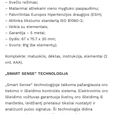
– Svečio režimas;
– Matavimai atliekami vieno mygtuko paspaudimu;
– Patvirtintas Europos hipertenzijos draugijos (ESH);
– Atitinka tikslumo standartą ISO 81060-2;
– Veikia su elementais;
– Garantija – 5 metai;
– Dydis: 67 x 75.7 x 30 mm;
– Svoris: 81g (be elementų);
Komplekte: matuoklis, dėklas, instrukcija, elementai (2
vnt. AAA).
„SMART SENSE“ TECHNOLOGIJA
„Smart Sense“ technologijoje taikoma pažangiausia oro
tiekimo ir išleidimo kontrolės sistema. Elektroninis oro
išleidimo vožtuvas garantuoja švelnų oro išleidimą iš
manžetės, leidžiantį prietaisui tiksliai nustatyti ir
analizuoti pulso signalus. Ši technologija didina