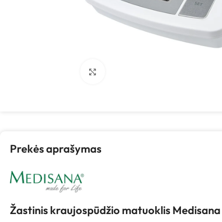
Spustelėkite, kad padidintumėte
Prekės aprašymas
Žastinis kraujospūdžio matuoklis Medisana