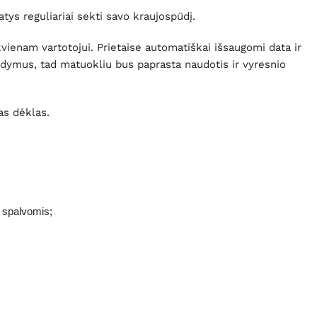
ys reguliariai sekti savo kraujospūdį.
ienam vartotojui. Prietaise automatiškai išsaugomi data ir
rodymus, tad matuokliu bus paprasta naudotis ir vyresnio
as dėklas.
o spalvomis;