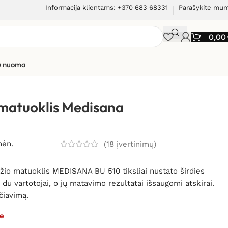
Informacija klientams: +370 683 68331
Parašykite mu
0,00
ių nuoma
lis Medisana BU 510
 matuoklis Medisana
mėn.
(
18
įvertinimų)
džio matuoklis MEDISANA BU 510 tiksliai nustato širdies
 du vartotojai, o jų matavimo rezultatai išsaugomi atskirai.
čiavimą.
e