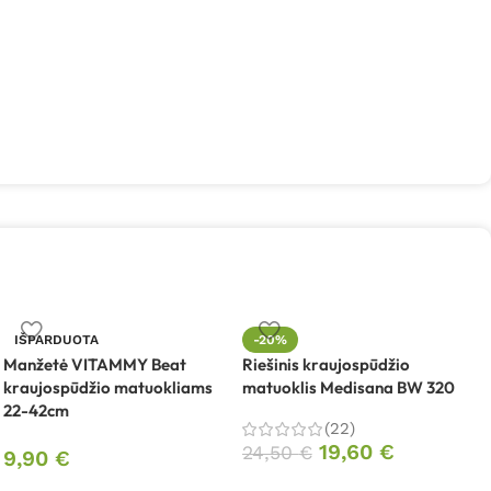
IŠPARDUOTA
-20%
Manžetė VITAMMY Beat
Riešinis kraujospūdžio
kraujospūdžio matuokliams
matuoklis Medisana BW 320
R
22-42cm
m
(22)
19,60
€
24,50
€
9,90
€