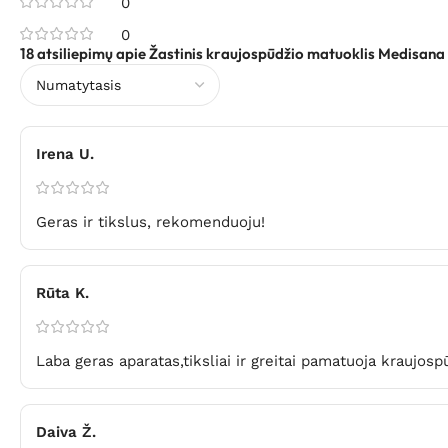
0
0
18 atsiliepimų apie
Žastinis kraujospūdžio matuoklis Medisana
Irena U.
Geras ir tikslus, rekomenduoju!
Rūta K.
Laba geras aparatas,tiksliai ir greitai pamatuoja kraujos
Daiva Ž.