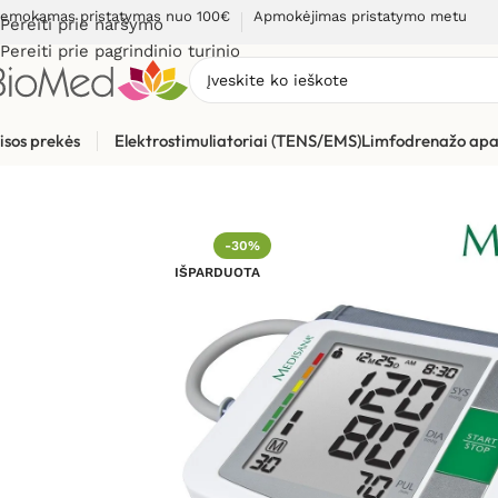
emokamas pristatymas nuo 100€
Apmokėjimas pristatymo metu
Pereiti prie naršymo
Pereiti prie pagrindinio turinio
isos prekės
Elektrostimuliatoriai (TENS/EMS)
Limfodrenažo apa
Pradžia
»
Sveikatos priežiūrai
»
Kraujospūdžio matuokliai
»
Žas
-30%
IŠPARDUOTA