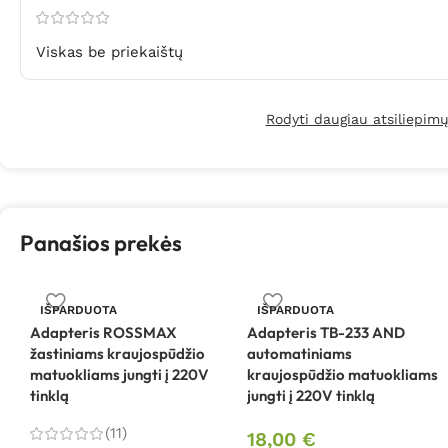
Viskas be priekaištų
Rodyti daugiau atsiliepim
Panašios prekės
IŠPARDUOTA
IŠPARDUOTA
Adapteris ROSSMAX
Adapteris TB-233 AND
žastiniams kraujospūdžio
automatiniams
matuokliams jungti į 220V
kraujospūdžio matuokliams
tinklą
jungti į 220V tinklą
(11)
18,00
€