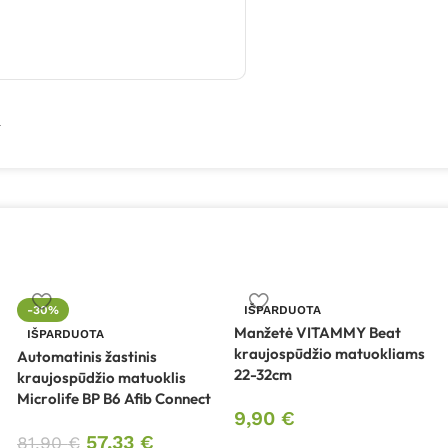
ų
-30%
IŠPARDUOTA
Manžetė VITAMMY Beat
IŠPARDUOTA
kraujospūdžio matuokliams
Automatinis žastinis
22-32cm
kraujospūdžio matuoklis
Microlife BP B6 Afib Connect
9,90
€
57,33
€
81,90
€