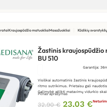
ratai
Kraujospūdžio matuokliai
Masažuokliai
Kūdikių svarstykl
tiniai kraujospūdžio matuokliai
»
Žastinis kraujospūdžio matuok
Žastinis kraujospūdžio
BU 510
Garantija: 36
Visiškai automatinis žastinis kraujospū
ritmo sutrikimus. Prietaisu gali naudotis
Galimybė atlikti matavimų vidurkio skai
Pilnas aprašymas
23,03
€
Neturim
32,90
€