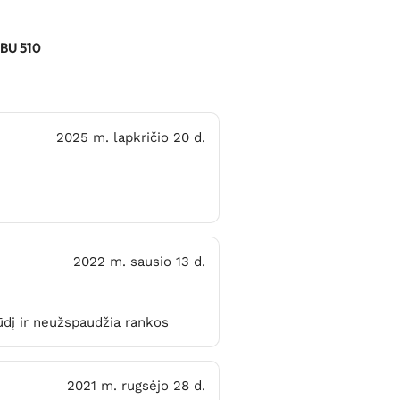
 BU 510
2025 m. lapkričio 20 d.
2022 m. sausio 13 d.
pūdį ir neužspaudžia rankos
2021 m. rugsėjo 28 d.