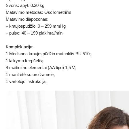
Svoris: apyt. 0.30 kg
Matavimo metodas: Oscilometrinis
Matavimo diapozonas:
– kraujospūdžio: 0 – 299 mmHg
– pulso: 40 – 199 plakimai/min.
Komplektacija:
1 Medisana kraujospūdžio matuoklis BU 510;
1 laikymo krepšelis;
4 maitinimo elementai (AA tipo) 1,5 V;
1 manžetė su oro žarnele;
1 vartotojo instrukcija;