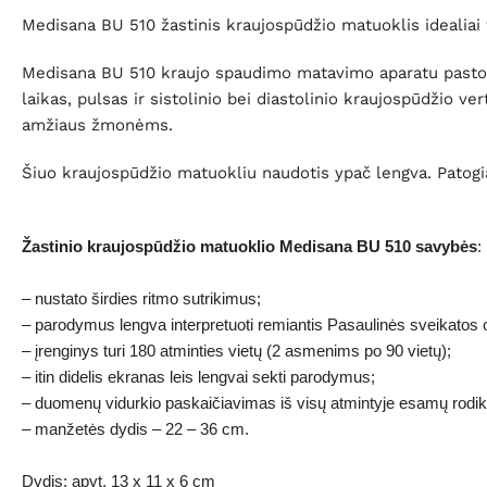
Medisana BU 510 žastinis kraujospūdžio matuoklis idealiai 
Medisana BU 510 kraujo spaudimo matavimo aparatu pastovia
laikas, pulsas ir sistolinio bei diastolinio kraujospūdžio
amžiaus žmonėms.
Šiuo kraujospūdžio matuokliu naudotis ypač lengva. Patogi
Žastinio kraujospūdžio matuoklio Medisana BU 510 savybės
:
– nustato širdies ritmo sutrikimus;
– parodymus lengva interpretuoti remiantis Pasaulinės sveikatos
– įrenginys turi 180 atminties vietų (2 asmenims po 90 vietų);
– itin didelis ekranas leis lengvai sekti parodymus;
– duomenų vidurkio paskaičiavimas iš visų atmintyje esamų rodikl
– manžetės dydis – 22 – 36 cm.
Dydis: apyt. 13 x 11 x 6 cm