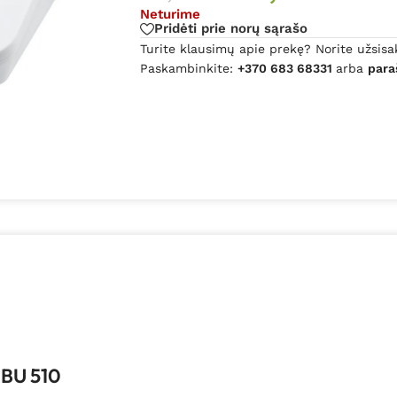
Neturime
Pridėti prie norų sąrašo
Turite klausimų apie prekę? Norite užsisa
Paskambinkite:
+370 683 68331
arba
para
 BU 510