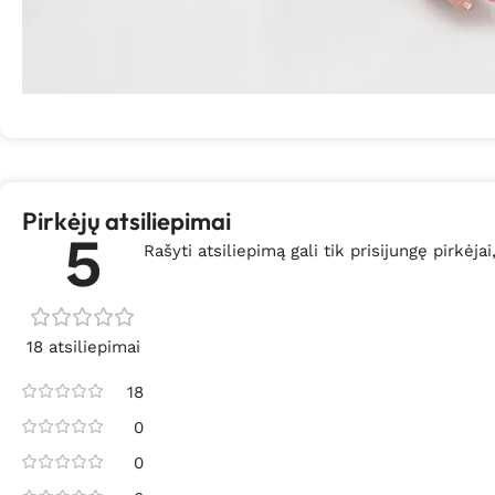
Pirkėjų atsiliepimai
5
Rašyti atsiliepimą gali tik prisijungę pirkėjai
18 atsiliepimai
18
0
0