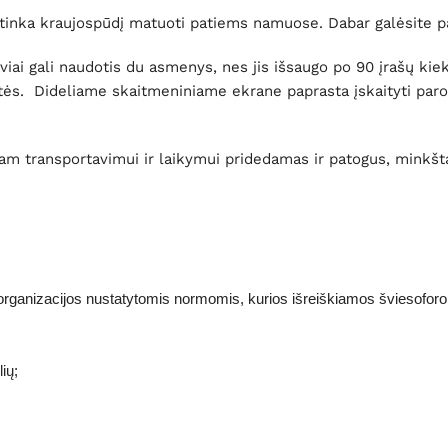
tinka kraujospūdį matuoti patiems namuose. Dabar galėsite pat
i gali naudotis du asmenys, nes jis išsaugo po 90 įrašų kiekv
 vertės. Dideliame skaitmeniniame ekrane paprasta įskaityti pa
am transportavimui ir laikymui pridedamas ir patogus, minkšt
 organizacijos nustatytomis normomis, kurios išreiškiamos šviesofor
ių;