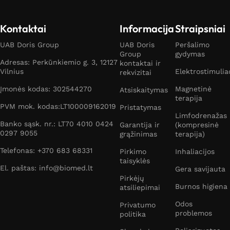
Kontaktai
Informacija
Straipsniai
UAB Doris Group
UAB Doris
Peršalimo
Group
gydymas
Adresas: Perkūnkiemio g. 3, 12127
kontaktai ir
Vilnius
Elektrostimulia
rekvizitai
Įmonės kodas: 302544270
Magnetinė
Atsiskaitymas
terapija
PVM mok. kodas:LT100009162019
Pristatymas
Limfodrenažas
Banko sąsk. nr.: LT70 4010 0424
Garantija ir
(kompresinė
0297 9055
grąžinimas
terapija)
Telefonas: +370 683 68331
Pirkimo
Inhaliacijos
taisyklės
El. paštas: info@biomed.lt
Gera savijauta
Pirkėjų
Burnos higiena
atsiliepimai
Odos
Privatumo
problemos
politika