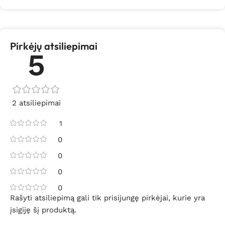
Pirkėjų atsiliepimai
5
2 atsiliepimai
1
0
0
0
0
Rašyti atsiliepimą gali tik prisijungę pirkėjai, kurie yra
įsigiję šį produktą.