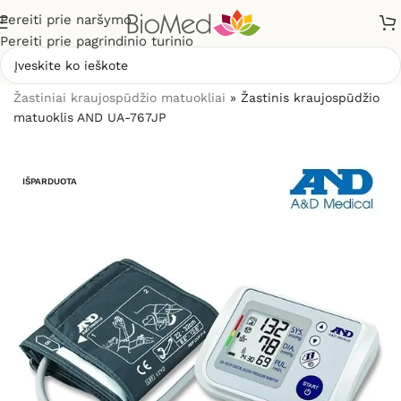
Pereiti prie naršymo
Pereiti prie pagrindinio turinio
Pradžia
»
Sveikatos priežiūrai
»
Kraujospūdžio matuokliai
»
Žastiniai kraujospūdžio matuokliai
»
Žastinis kraujospūdžio
matuoklis AND UA-767JP
IŠPARDUOTA