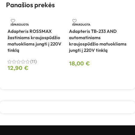
Panašios prekės
IŠPARDUOTA
IŠPARDUOTA
Adapteris ROSSMAX
Adapteris TB-233 AND
Kr
žastiniams kraujospūdžio
automatiniams
s
matuokliams jungti į 220V
kraujospūdžio matuokliams
tinklą
jungti į 220V tinklą
1
(11)
18,00
€
12,90
€
Daugiau
Daugiau