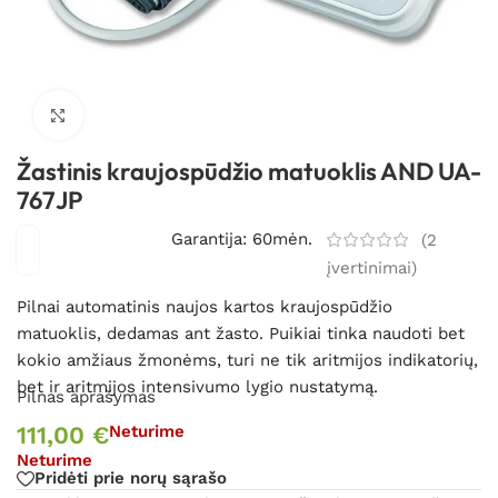
Spustelėkite, kad padidintumėte
Žastinis kraujospūdžio matuoklis AND UA-
767JP
Garantija: 60mėn.
(
2
įvertinimai)
Pilnai automatinis naujos kartos kraujospūdžio
matuoklis, dedamas ant žasto. Puikiai tinka naudoti bet
kokio amžiaus žmonėms, turi ne tik aritmijos indikatorių,
bet ir aritmijos intensivumo lygio nustatymą.
Pilnas aprašymas
111,00
€
Neturime
Neturime
Pridėti prie norų sąrašo