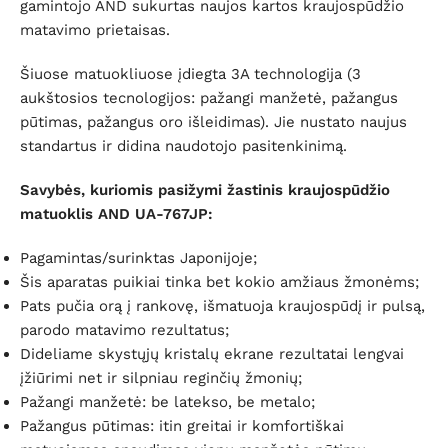
gamintojo AND sukurtas naujos kartos kraujospūdžio
matavimo prietaisas.
Šiuose matuokliuose įdiegta 3A technologija (3
aukštosios tecnologijos: pažangi manžetė, pažangus
pūtimas, pažangus oro išleidimas). Jie nustato naujus
standartus ir didina naudotojo pasitenkinimą.
Savybės, kuriomis pasižymi žastinis kraujospūdžio
matuoklis AND UA-767JP:
Pagamintas/surinktas Japonijoje;
Šis aparatas puikiai tinka bet kokio amžiaus žmonėms;
Pats pučia orą į rankovę, išmatuoja kraujospūdį ir pulsą,
parodo matavimo rezultatus;
Dideliame skystųjų kristalų ekrane rezultatai lengvai
įžiūrimi net ir silpniau reginčių žmonių;
Pažangi manžetė: be latekso, be metalo;
Pažangus pūtimas: itin greitai ir komfortiškai