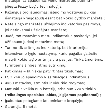
matuojamas spaudimas vienu manžetės pūtimu –
įdiegta Fuzzy Logic technologija;
Pažangus oro išleidimas: išleidimo vožtuvas puikiai
išmatuoja kraujospūdį esant bet kokio dydžio manžetei;
Neteisingo manžetės uždėjimo indikatorius pasirodys,
jei netinkamai užsidėjote manžetę;
Judėjimo matavimo metu indikatorius pasirodys, jei
užfiksuos judesį matavimo metu;
Turi ne tik aritmijos indikatorių, bet ir aritmijos
intensivumo lygio nustatymą, kurio pagalba galėsite
matyti kokio lygio aritmija yra pas jus. Tinka žmonėms,
turintiems širdies ritmo sutrikimų;
Patikimas – kliniškai patvirtintas tikslumas;
PSO kraujo spaudimo klasifikacijos indikatorius;
4×60 matavimų atmintis ir vidurkio rodymas;
Matuoklis veikia nuo baterijų arba nuo 220 V tinklo
(reikalingas specialus laidas, įsigijamas papildomai)
;
Įpakuotas patogiame kelioniniame krepšyje;
Garantija: 5 metai.