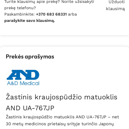
Turite klausimų apie prekę? Norite užsisakyti
Užduoti
prekę telefonu?
klausimą
Paskambinkite:
+370 683 68331
arba
parašykite savo klausimą.
Prekės aprašymas
Žastinis kraujospūdžio matuoklis
AND UA-767JP
Žastinis kraujospūdžio matuoklis AND UA-767JP –
net
30 metų medicinos prietaisų srityje turinčio Japonų