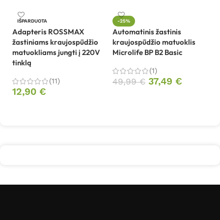
IŠPARDUOTA
-25%
Adapteris ROSSMAX
Automatinis žastinis
M
žastiniams kraujospūdžio
kraujospūdžio matuoklis
k
matuokliams jungti į 220V
Microlife BP B2 Basic
2
tinklą
(1)
9
37,49
€
(11)
49,99
€
12,90
€
Į krepšelį
Daugiau