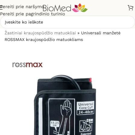
Pereiti prie naršymo
Pereiti prie pagrindinio turinio
Pradžia
»
Sveikatos priežiūrai
»
Kraujospūdžio matuokliai
»
Žastiniai kraujospūdžio matuokliai
»
Universali manžetė
ROSSMAX kraujospūdžio matuokliams