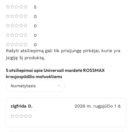
5
0
0
0
0
Rašyti atsiliepimą gali tik prisijungę pirkėjai, kurie yra
įsigiję šį produktą.
5 atsiliepimai apie
Universali manžetė ROSSMAX
kraujospūdžio matuokliams
zigfrida D.
2026 m. rugpjūčio 1 d.