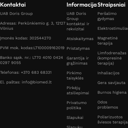
Kontaktai
Informacija
Straipsniai
UAB Doris Group
UAB Doris
Peršalimo
Group
gydymas
Adresas: Perkūnkiemio g. 3, 12127
kontaktai ir
Vilnius
Elektrostimulia
rekvizitai
Įmonės kodas: 302544270
Magnetinė
Atsiskaitymas
terapija
PVM mok. kodas:LT100009162019
Pristatymas
Limfodrenažas
Banko sąsk. nr.: LT70 4010 0424
Garantija ir
(kompresinė
0297 9055
grąžinimas
terapija)
Telefonas: +370 683 68331
Pirkimo
Inhaliacijos
taisyklės
El. paštas: info@biomed.lt
Gera savijauta
Pirkėjų
Burnos higiena
atsiliepimai
Odos
Privatumo
problemos
politika
Poliarizuotos
Slapukai
šviesos terapija
Slapukų