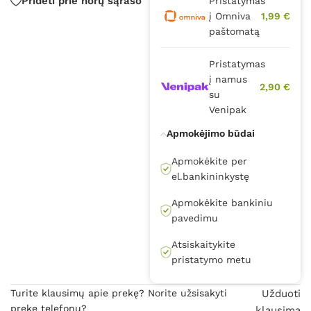
Pridėti prie norų sąrašo
Pristatymas
į Omniva
1,99 €
paštomatą
Pristatymas
į namus
2,90 €
su
Venipak
Apmokėjimo būdai
Apmokėkite per
el.bankininkystę
Apmokėkite bankiniu
pavedimu
Atsiskaitykite
pristatymo metu
Turite klausimų apie prekę? Norite užsisakyti
Užduoti
prekę telefonu?
klausimą