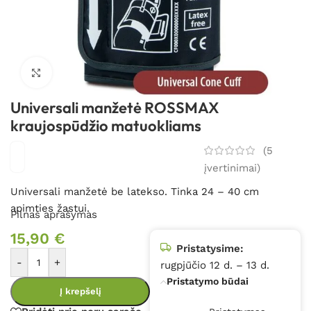
Spustelėkite, kad padidintumėte
Universali manžetė ROSSMAX
kraujospūdžio matuokliams
(
5
įvertinimai)
Universali manžetė be latekso. Tinka 24 – 40 cm
apimties žastui.
Pilnas aprašymas
15,90
€
Pristatysime:
-
+
rugpjūčio 12 d. – 13 d.
Pristatymo būdai
Į krepšelį