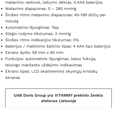
matavimo rankovė, laikymo dėklas, 4 AAA baterijos.
Matavimo diapazonas: 0 – 280 mmHg
Širdies ritmo matavimo diapazonas: 40-199 dūžių per
minutę
Automatinis išjungimas: Taip
Slėgio rodymo tikslumas: 3 mmHg
Širdies ritmo indikacijos tikslumas: 5%
Baterijos / maitinimo šaltinio tipas: 4 AAA tipo baterijos
Ekrano dydis: 58 mm x 85 mm
Funkcijos: automatinis išjungimas, balso fukcija,
teisingo manžetės uždėjimo indikavimas
Ekrano tipas: LCD skaitmeninis skystųjų kristalų
ekranas
UAB Doris Group yra VITAMMY prekinio ženklo
atstovas Lietuvoje