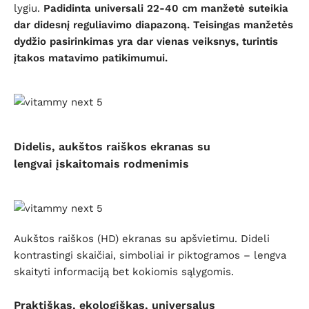
lygiu.
Padidinta universali 22-40 cm manžetė suteikia
dar didesnį reguliavimo diapazoną. Teisingas manžetės
dydžio pasirinkimas yra dar vienas veiksnys, turintis
įtakos matavimo patikimumui.
Didelis, aukštos raiškos ekranas su
lengvai įskaitomais rodmenimis
Aukštos raiškos (HD) ekranas su apšvietimu. Dideli
kontrastingi skaičiai, simboliai ir piktogramos – lengva
skaityti informaciją bet kokiomis sąlygomis.
Praktiškas, ekologiškas, universalus