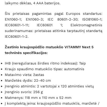
laikymo dėklas, 4 AAA baterijos.
Šis prietaisas pagamintas pagal Europos standartus:
EN1060-1; EN1060-3; IEC 80601-2-30; ISO81060-1;
IEC60601-1-11; IEC60601 1; Elektromagnetinis
suderinamumas: prietaisas atitinka tarptautinį standartą
IEC60601-1-2.
Žastinio kraujospūdžio matuoklio VITAMMY Next 5
techninės specifikacijos:
IHB (nereguliaraus širdies ritmo indeksas): Taip
Kraujo spaudimo matuoklio tipas: automatinis
Matavimo vieta: žastas
Manžetės dydis: 22-40 cm
Įrenginio atmintis: 2 vartotojai x 120 atminties vietų
Įrenginio svoris: 256 g
Matmenys: 118 mm x 110 mm x 52 mm
Į komplektą įeina: kraujospūdžio matuoklis, manžetė /