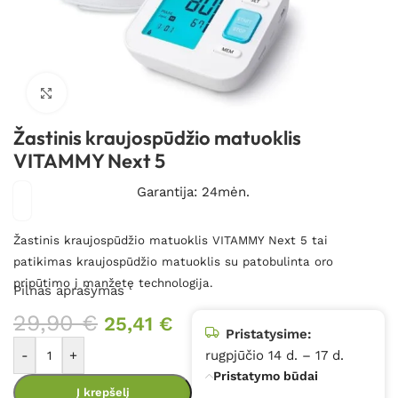
Spustelėkite, kad padidintumėte
Žastinis kraujospūdžio matuoklis
VITAMMY Next 5
Garantija: 24mėn.
Žastinis kraujospūdžio matuoklis VITAMMY Next 5 tai
patikimas kraujospūdžio matuoklis su patobulinta oro
pripūtimo į manžetę technologija.
Pilnas aprašymas
29,90
€
25,41
€
Pristatysime:
-
+
rugpjūčio 14 d. – 17 d.
Pristatymo būdai
Į krepšelį