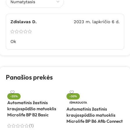
Zdislavas D.
2023 m. lapkričio 6 d.
Ok
Panašios prekės
-25%
-30%
Automatinis žastinis
Kr
IŠPARDUOTA
kraujospūdžio matuoklis
s
Automatinis žastinis
Microlife BP B2 Basic
kraujospūdžio matuoklis
Microlife BP B6 Afib Connect
1
(1)