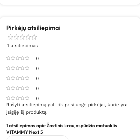
Pirkėjų atsiliepimai
1 atsiliepimas
0
0
0
0
0
Rašyti atsiliepimą gali tik prisijungę pirkėjai, kurie yra
įsigiję šį produktą.
1 atsiliepimas apie
Žastinis kraujospūdžio matuoklis
VITAMMY Next 5