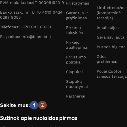
PVM mok. kodas:LT100009162019
Pristatymas
Limfodrenažas
Banko sąsk. nr.: LT70 4010 0424
Garantija ir
(kompresinė
0297 9055
grąžinimas
terapija)
Telefonas: +370 683 68331
Pirkimo
Inhaliacijos
taisyklės
El. paštas: info@biomed.lt
Gera savijauta
Pirkėjų
Burnos higiena
atsiliepimai
Odos
Privatumo
problemos
politika
Poliarizuotos
Slapukai
šviesos terapija
Slapukų
nustatymai
Partneriai
Sekite mus:
Sužinok apie nuolaidas pirmas