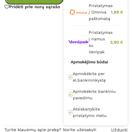
Pristatymas
Pridėti prie norų sąrašo
į Omniva
1,99 €
paštomatą
Pristatymas
į namus
2,90 €
su
Venipak
Apmokėjimo būdai
Apmokėkite per
el.bankininkystę
Apmokėkite bankiniu
pavedimu
Atsiskaitykite
pristatymo metu
Turite klausimų apie prekę? Norite užsisakyti
Užduoti