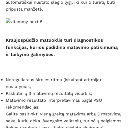
automatiškai nustato slėgio lygį, iki kurio turėtų būti
pripūsta manžetė.
Kraujospūdžio matuoklis turi diagnostikos
funkcijas, kurios padidina matavimo patikimumą
ir taikymo galimybes:
Nereguliaraus širdies ritmo (įskaitant aritmija)
nustatymas;
Paskutinių 3 matavimų rezultatų vidurkis;
Matavimo rezultato interpretavimas pagal PSO
rekomendacijas;
Galite pasirinkti vieną greitą matavimą arba 3 matavimų
seką, kurių dėka išvengsite veiksnių, turinčių neigiamos
įtakos rezultatui, pvz. „balto chalato sindromo“,