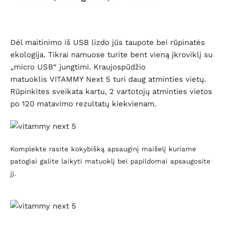
Dėl maitinimo iš USB lizdo jūs taupote bei rūpinatės
ekologija. Tikrai namuose turite bent vieną įkroviklį su
„micro USB“ jungtimi. Kraujospūdžio
matuoklis VITAMMY Next 5 turi daug atminties vietų.
Rūpinkites sveikata kartu, 2 vartotojų atminties vietos
po 120 matavimo rezultatų kiekvienam.
Komplekte rasite kokybišką apsauginį maišelį kuriame
patogiai galite laikyti matuoklį bei papildomai apsaugosite
jį.