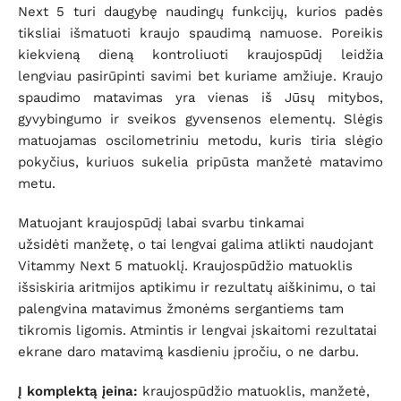
Next 5 turi daugybę naudingų funkcijų, kurios padės
tiksliai išmatuoti kraujo spaudimą namuose. Poreikis
kiekvieną dieną kontroliuoti kraujospūdį leidžia
lengviau pasirūpinti savimi bet kuriame amžiuje. Kraujo
spaudimo matavimas yra vienas iš Jūsų mitybos,
gyvybingumo ir sveikos gyvensenos elementų. Slėgis
matuojamas oscilometriniu metodu, kuris tiria slėgio
pokyčius, kuriuos sukelia pripūsta manžetė matavimo
metu.
Matuojant kraujospūdį labai svarbu tinkamai
užsidėti manžetę, o tai lengvai galima atlikti naudojant
Vitammy Next 5 matuoklį. Kraujospūdžio matuoklis
išsiskiria aritmijos aptikimu ir rezultatų aiškinimu, o tai
palengvina matavimus žmonėms sergantiems tam
tikromis ligomis. Atmintis ir lengvai įskaitomi rezultatai
ekrane daro matavimą kasdieniu įpročiu, o ne darbu.
Į komplektą įeina:
kraujospūdžio matuoklis, manžetė,