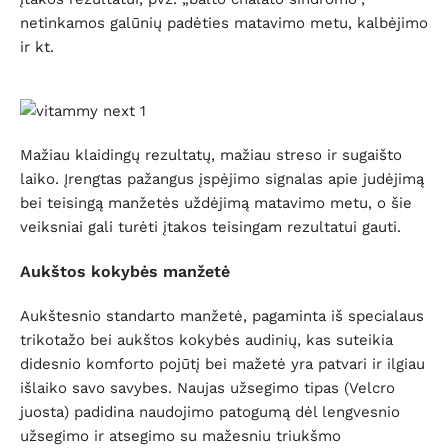
netinkamos galūnių padėties matavimo metu, kalbėjimo
ir kt.
Mažiau klaidingų rezultatų, mažiau streso ir sugaišto
laiko. Įrengtas pažangus įspėjimo signalas apie judėjimą
bei teisingą manžetės uždėjimą matavimo metu, o šie
veiksniai gali turėti įtakos teisingam rezultatui gauti.
Aukštos kokybės manžetė
Aukštesnio standarto manžetė, pagaminta iš specialaus
trikotažo bei aukštos kokybės audinių, kas suteikia
didesnio komforto pojūtį bei mažetė yra patvari ir ilgiau
išlaiko savo savybes. Naujas užsegimo tipas (Velcro
juosta) padidina naudojimo patogumą dėl lengvesnio
užsegimo ir atsegimo su mažesniu triukšmo