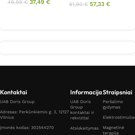
37,49
€
49,99
€
57,33
€
81,90
€
Į krepšelį
Daugiau
Kontaktai
Informacija
Straipsniai
UAB Doris Group
UAB Doris
Peršalimo
Group
gydymas
Adresas: Perkūnkiemio g. 3, 12127
kontaktai ir
Vilnius
Elektrostimulia
rekvizitai
Įmonės kodas: 302544270
Magnetinė
Atsiskaitymas
terapija