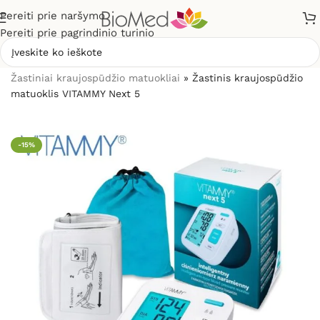
Pereiti prie naršymo
Pereiti prie pagrindinio turinio
Pradžia
»
Sveikatos priežiūrai
»
Kraujospūdžio matuokliai
»
Žastiniai kraujospūdžio matuokliai
»
Žastinis kraujospūdžio
matuoklis VITAMMY Next 5
-15%