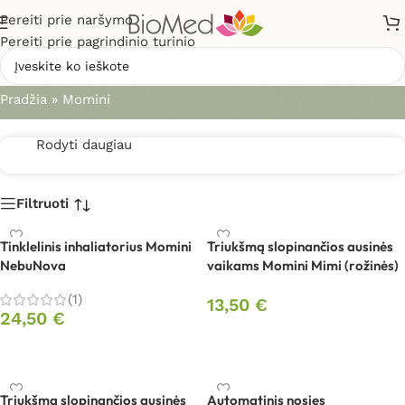
Pereiti prie naršymo
Pereiti prie pagrindinio turinio
Momini
Pradžia
»
Momini
Rodyti daugiau
Filtruoti
Tinklelinis inhaliatorius Momini
Triukšmą slopinančios ausinės
NebuNova
vaikams Momini Mimi (rožinės)
(1)
13,50
€
24,50
€
Į krepšelį
Į krepšelį
Triukšmą slopinančios ausinės
Automatinis nosies