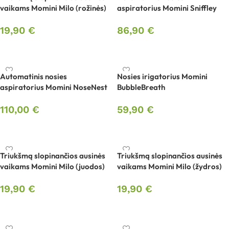
vaikams Momini Milo (rožinės)
aspiratorius Momini Sniffley
19,90
€
86,90
€
Į krepšelį
Į krepšelį
Automatinis nosies
Nosies irigatorius Momini
aspiratorius Momini NoseNest
BubbleBreath
110,00
€
59,90
€
Į krepšelį
Į krepšelį
Triukšmą slopinančios ausinės
Triukšmą slopinančios ausinės
vaikams Momini Milo (juodos)
vaikams Momini Milo (žydros)
19,90
€
19,90
€
Į krepšelį
Į krepšelį