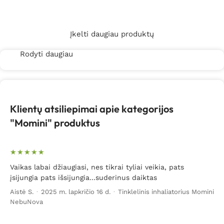
Į krepšelį
Įkelti daugiau produktų
Rodyti daugiau
Klientų atsiliepimai apie kategorijos
"Momini" produktus
Vaikas labai džiaugiasi, nes tikrai tyliai veikia, pats
įsijungia pats išsijungia...suderinus daiktas
Aistė S.
·
2025 m. lapkričio 16 d.
·
Tinklelinis inhaliatorius Momini
NebuNova