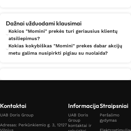
Dažnai užduodami klausimai
Kokios "Momini" prekės turi geriausius klientų
atsiliepimus?
Kokias kokybiškas "Momini" prekes dabar akcijų
metu galima nusipirkti pigiau su nuolaida?
Kontaktai
Informacija
Straipsniai
UAB Doris Group
UAB Doris
Peršalimo
Group
gydymas
Adresas: Perkūnkiemio g. 3, 12127
kontaktai ir
Vilnius
Elektrostimulia
rekvizitai