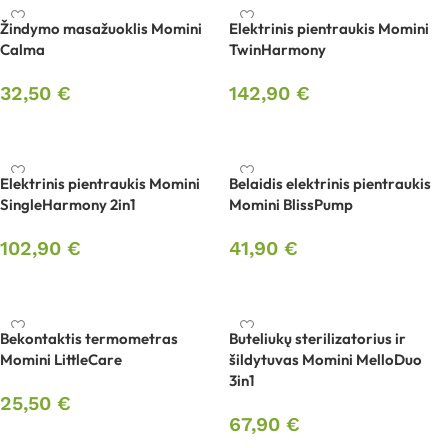
Žindymo masažuoklis Momini
Elektrinis pientraukis Momini
Calma
TwinHarmony
32,50
€
142,90
€
Į krepšelį
Į krepšelį
Elektrinis pientraukis Momini
Belaidis elektrinis pientraukis
SingleHarmony 2in1
Momini BlissPump
102,90
€
41,90
€
Į krepšelį
Į krepšelį
Bekontaktis termometras
Buteliukų sterilizatorius ir
Momini LittleCare
šildytuvas Momini MelloDuo
3in1
25,50
€
67,90
€
Į krepšelį