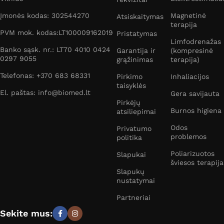
Įmonės kodas: 302544270
Magnetinė
Atsiskaitymas
terapija
PVM mok. kodas:LT100009162019
Pristatymas
Limfodrenažas
Banko sąsk. nr.: LT70 4010 0424
Garantija ir
(kompresinė
0297 9055
grąžinimas
terapija)
Telefonas: +370 683 68331
Pirkimo
Inhaliacijos
taisyklės
El. paštas: info@biomed.lt
Gera savijauta
Pirkėjų
Burnos higiena
atsiliepimai
Odos
Privatumo
problemos
politika
Poliarizuotos
Slapukai
šviesos terapija
Slapukų
nustatymai
Partneriai
Sekite mus: