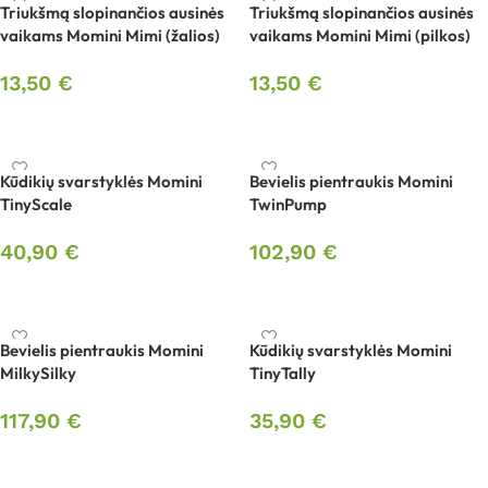
Triukšmą slopinančios ausinės
Triukšmą slopinančios ausinės
vaikams Momini Mimi (žalios)
vaikams Momini Mimi (pilkos)
13,50
€
13,50
€
Į krepšelį
Į krepšelį
Kūdikių svarstyklės Momini
Bevielis pientraukis Momini
TinyScale
TwinPump
40,90
€
102,90
€
Į krepšelį
Į krepšelį
Bevielis pientraukis Momini
Kūdikių svarstyklės Momini
MilkySilky
TinyTally
117,90
€
35,90
€
Į krepšelį
Į krepšelį