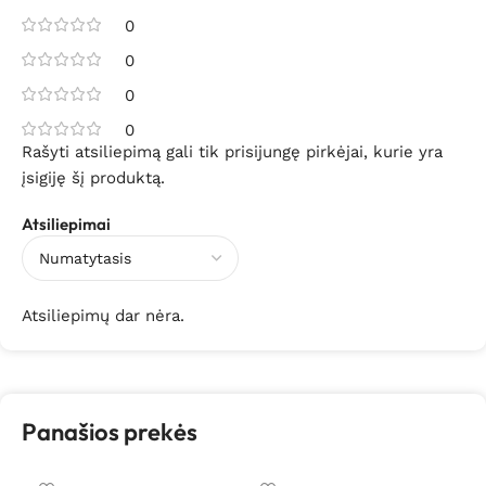
0
0
0
0
Rašyti atsiliepimą gali tik prisijungę pirkėjai, kurie yra
įsigiję šį produktą.
Atsiliepimai
Atsiliepimų dar nėra.
Panašios prekės