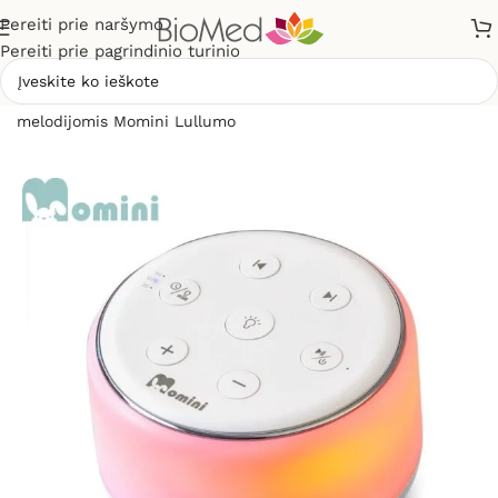
Pereiti prie naršymo
Pereiti prie pagrindinio turinio
Pradžia
»
Mamai ir vaikui
»
Baltojo triukšmo aparatas su 34
melodijomis Momini Lullumo