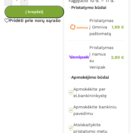
rugpjūčio 10 d. – 11 d.
Pristatymo būdai
Į krepšelį
Pridėti prie norų sąrašo
Pristatymas
į Omniva
1,99 €
paštomatą
Pristatymas
į namus
2,90 €
su
Venipak
Apmokėjimo būdai
Apmokėkite per
el.bankininkystę
Apmokėkite bankiniu
pavedimu
Atsiskaitykite
pristatymo metu