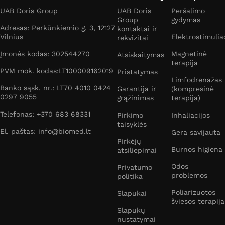
UAB Doris Group
UAB Doris
Peršalimo
Group
gydymas
Adresas: Perkūnkiemio g. 3, 12127
kontaktai ir
Vilnius
Elektrostimulia
rekvizitai
Įmonės kodas: 302544270
Magnetinė
Atsiskaitymas
terapija
PVM mok. kodas:LT100009162019
Pristatymas
Limfodrenažas
Banko sąsk. nr.: LT70 4010 0424
Garantija ir
(kompresinė
0297 9055
grąžinimas
terapija)
Telefonas: +370 683 68331
Pirkimo
Inhaliacijos
taisyklės
El. paštas: info@biomed.lt
Gera savijauta
Pirkėjų
Burnos higiena
atsiliepimai
Odos
Privatumo
problemos
politika
Poliarizuotos
Slapukai
šviesos terapija
Slapukų
nustatymai