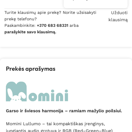
Turite klausimų apie prekę? Norite užsisakyti
Užduoti
prekę telefonu?
klausimą
Paskambinkite:
+370 683 68331
arba
parašykite savo klausimą.
Prekės aprašymas
Garso ir šviesos harmonija – ramiam mažylio poilsiui.
Momini Lullumo – tai kompaktiškas įrenginys,
jungiantis audio grotuvą ir RGB (Red–Green–Blue)