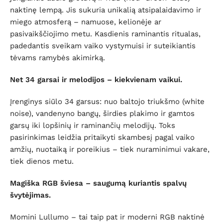
naktinę lempą. Jis sukuria unikalią atsipalaidavimo ir
miego atmosferą – namuose, kelionėje ar
pasivaikščiojimo metu. Kasdienis raminantis ritualas,
padedantis sveikam vaiko vystymuisi ir suteikiantis
tėvams ramybės akimirką.
Net 34 garsai ir melodijos – kiekvienam vaikui.
Įrenginys siūlo 34 garsus: nuo baltojo triukšmo (white
noise), vandenyno bangų, širdies plakimo ir gamtos
garsų iki lopšinių ir raminančių melodijų. Toks
pasirinkimas leidžia pritaikyti skambesį pagal vaiko
amžių, nuotaiką ir poreikius – tiek nuraminimui vakare,
tiek dienos metu.
Magiška RGB šviesa – saugumą kuriantis spalvų
švytėjimas.
Momini Lullumo – tai taip pat ir moderni RGB naktinė