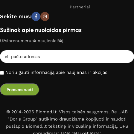
Partneriai
Sekite mus:
Sužinok apie nuolaidas pirmas
Užsiprenumeruok naujienlaiškį
Noriu gauti informaciją apie naujienas ir akcijas.
© 2014-2026 Biomed.lt. Visos teisės saugomos. Be UAB
"Doris Group" sutikimo draudžiama kopijuoti ir naudoti
puslapio Biomed.lt tekstinę ir vizualinę informaciją. OPS
sprendimas: UAB "Market Rats"