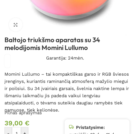
Spustelėkite, kad padidintumėte
Baltojo triukšmo aparatas su 34
melodijomis Momini Lullumo
Garantija: 24mėn.
Momini Lullumo – tai kompaktiškas garso ir RGB šviesos
įrenginys, kuriantis raminančią atmosferą mažylio miegui
ir poilsiui. Su 34 įvairiais garsais, švelnia naktine lempa ir
išmaniu laikmačiu jis padeda vaikui lengviau
atsipalaiduoti, o tėvams suteikia daugiau ramybės tiek
namuose, tiek kelionėse.
Pilnas aprašymas
39,00
€
Pristatysime:
-
+