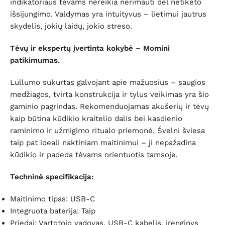
indikatoriaus tėvams nereikia nerimauti dėl netikėto
išsijungimo. Valdymas yra intuityvus – lietimui jautrus
skydelis, jokių laidų, jokio streso.
Tėvų ir ekspertų įvertinta kokybė – Momini
patikimumas.
Lullumo sukurtas galvojant apie mažuosius – saugios
medžiagos, tvirta konstrukcija ir tylus veikimas yra šio
gaminio pagrindas. Rekomenduojamas akušerių ir tėvų
kaip būtina kūdikio kraitelio dalis bei kasdienio
raminimo ir užmigimo ritualo priemonė. Švelni šviesa
taip pat ideali naktiniam maitinimui – ji nepažadina
kūdikio ir padeda tėvams orientuotis tamsoje.
Techninė specifikacija:
Maitinimo tipas: USB-C
Integruota baterija: Taip
Priedai: Vartotojo vadovas, USB-C kabelis, įrenginys