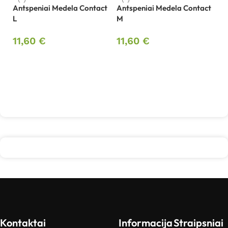
Antspeniai Medela Contact
Antspeniai Medela Contact
Be
L
M
pi
B
11,60
€
11,60
€
4
Į krepšelį
Į krepšelį
Kontaktai
Informacija
Straipsniai