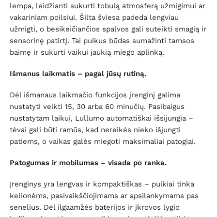
lempa, leidžianti sukurti tobulą atmosferą užmigimui ar
vakariniam poilsiui. Šilta šviesa padeda lengviau
užmigti, o besikeičiančios spalvos gali suteikti smagią ir
sensorinę patirtį. Tai puikus būdas sumažinti tamsos
baimę ir sukurti vaikui jaukią miego aplinką.
Išmanus laikmatis – pagal jūsų rutiną.
Dėl išmanaus laikmačio funkcijos įrenginį galima
nustatyti veikti 15, 30 arba 60 minučių. Pasibaigus
nustatytam laikui, Lullumo automatiškai išsijungia –
tėvai gali būti ramūs, kad nereikės nieko išjungti
patiems, o vaikas galės miegoti maksimaliai patogiai.
Patogumas ir mobilumas – visada po ranka.
Įrenginys yra lengvas ir kompaktiškas – puikiai tinka
kelionėms, pasivaikščiojimams ar apsilankymams pas
senelius. Dėl ilgaamžės baterijos ir įkrovos lygio