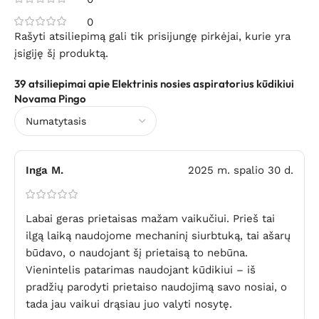
0
Rašyti atsiliepimą gali tik prisijungę pirkėjai, kurie yra
įsigiję šį produktą.
39 atsiliepimai apie
Elektrinis nosies aspiratorius kūdikiui
Novama Pingo
Inga M.
2025 m. spalio 30 d.
Labai geras prietaisas mažam vaikučiui. Prieš tai
ilgą laiką naudojome mechaninį siurbtuką, tai ašarų
būdavo, o naudojant šį prietaisą to nebūna.
Vienintelis patarimas naudojant kūdikiui – iš
pradžių parodyti prietaiso naudojimą savo nosiai, o
tada jau vaikui drąsiau juo valyti nosytę.