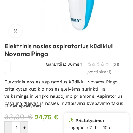
Spustelėkite, kad padidintumėte
Elektrinis nosies aspiratorius kūdikiui
Novama Pingo
Garantija: 36mėn.
(
39
įvertinimai)
Elektrinis nosies aspiratorius kūdikiui Novama Pingo
pritaikytas kūdikio nosies gleivėms surinkti. Tai
veiksminga ir lengvo naudojimo priemonė. Aspiratorius
pašalina gleives iš nosies ir atlaisvina kvėpavimo takus.
Pilnas aprašymas
33,00
€
24,75
€
Pristatysime:
-
+
rugpjūčio 7 d. – 10 d.