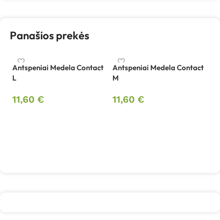
Panašios prekės
Antspeniai Medela Contact
Antspeniai Medela Contact
Ba
L
M
su
L
11,60
€
11,60
€
3
Į krepšelį
Į krepšelį