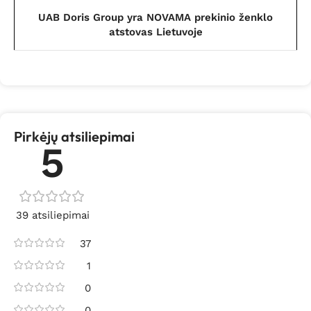
UAB Doris Group yra NOVAMA prekinio ženklo
atstovas Lietuvoje
Pirkėjų atsiliepimai
5
39 atsiliepimai
37
1
0
0