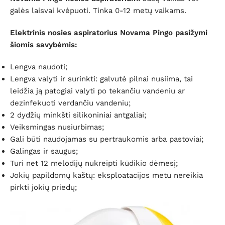
galės laisvai kvėpuoti. Tinka 0-12 metų vaikams.
Elektrinis nosies aspiratorius Novama Pingo pasižymi
šiomis savybėmis:
Lengva naudoti;
Lengva valyti ir surinkti: galvutė pilnai nusiima, tai
leidžia ją patogiai valyti po tekančiu vandeniu ar
dezinfekuoti verdančiu vandeniu;
2 dydžių minkšti silikoniniai antgaliai;
Veiksmingas nusiurbimas;
Gali būti naudojamas su pertraukomis arba pastoviai;
Galingas ir saugus;
Turi net 12 melodijų nukreipti kūdikio dėmesį;
Jokių papildomų kaštų: eksploatacijos metu nereikia
pirkti jokių priedų;