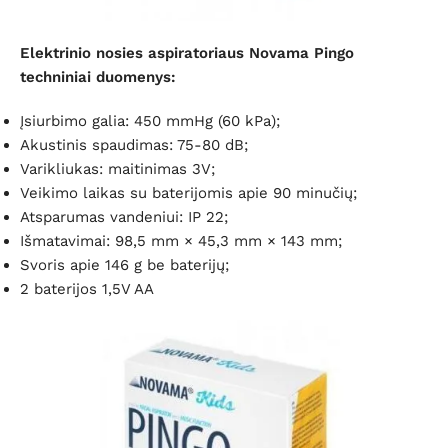
Elektrinio nosies aspiratoriaus Novama Pingo
techniniai duomenys:
Įsiurbimo galia: 450 mmHg (60 kPa);
Akustinis spaudimas: 75-80 dB;
Varikliukas: maitinimas 3V;
Veikimo laikas su baterijomis apie 90 minučių;
Atsparumas vandeniui: IP 22;
Išmatavimai: 98,5 mm × 45,3 mm × 143 mm;
Svoris apie 146 g be baterijų;
2 baterijos 1,5V AA