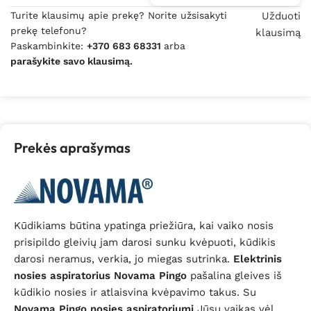
Turite klausimų apie prekę? Norite užsisakyti
Užduoti
prekę telefonu?
klausimą
Paskambinkite:
+370 683 68331
arba
parašykite savo klausimą.
Prekės aprašymas
Kūdikiams būtina ypatinga priežiūra, kai vaiko nosis
prisipildo gleivių jam darosi sunku kvėpuoti, kūdikis
darosi neramus, verkia, jo miegas sutrinka.
Elektrinis
nosies aspiratorius Novama Pingo
pašalina gleives iš
kūdikio nosies ir atlaisvina kvėpavimo takus. Su
Novama Pingo nosies aspiratoriumi
Jūsų vaikas vėl