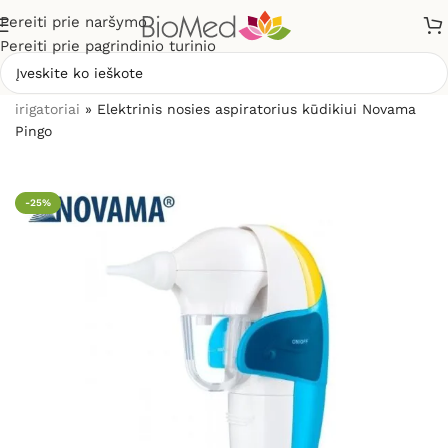
Pereiti prie naršymo
Pereiti prie pagrindinio turinio
Pradžia
»
Sveikatos priežiūrai
»
Nosies aspiratoriai ir
irigatoriai
»
Elektrinis nosies aspiratorius kūdikiui Novama
Pingo
-25%