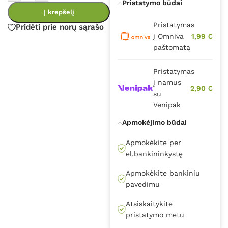
Pristatymo būdai
Į krepšelį
Pristatymas
Pridėti prie norų sąrašo
į Omniva
1,99 €
paštomatą
Pristatymas
į namus
2,90 €
su
Venipak
Apmokėjimo būdai
Apmokėkite per
el.bankininkystę
Apmokėkite bankiniu
pavedimu
Atsiskaitykite
pristatymo metu