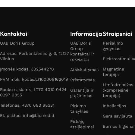
Kontaktai
Informacija
Straipsniai
UAB Doris Group
UAB Doris
Peršalimo
Group
gydymas
Adresas: Perkūnkiemio g. 3, 12127
kontaktai ir
Vilnius
Elektrostimulia
rekvizitai
Įmonės kodas: 302544270
Magnetinė
Atsiskaitymas
terapija
PVM mok. kodas:LT100009162019
Pristatymas
Limfodrenažas
Banko sąsk. nr.: LT70 4010 0424
Garantija ir
(kompresinė
0297 9055
grąžinimas
terapija)
Telefonas: +370 683 68331
Pirkimo
Inhaliacijos
taisyklės
El. paštas: info@biomed.lt
Gera savijauta
Pirkėjų
Burnos higiena
atsiliepimai