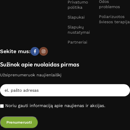
Odos
Privatumo
problemos
politika
Poliarizuotos
Slapukai
šviesos terapija
Slapukų
nustatymai
Partneriai
Sekite mus:
Sužinok apie nuolaidas pirmas
Užsiprenumeruok naujienlaiškį
Noriu gauti informaciją apie naujienas ir akcijas.