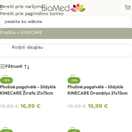
Pereiti prie naršymo
Pereiti prie pagrindinio turinio
KiNECARE
Pradžia
»
KiNECARE
Rodyti daugiau
Filtruoti
-15%
-15%
Pliušinė pagalvėlė – šildyklė
Pliušinė pagalvėlė – šildyklė
KINECARE Žirafa 21x15cm
KINECARE Dramblys 21x15cm
16,99
€
16,99
€
19,99
€
19,99
€
Į krepšelį
Į krepšelį