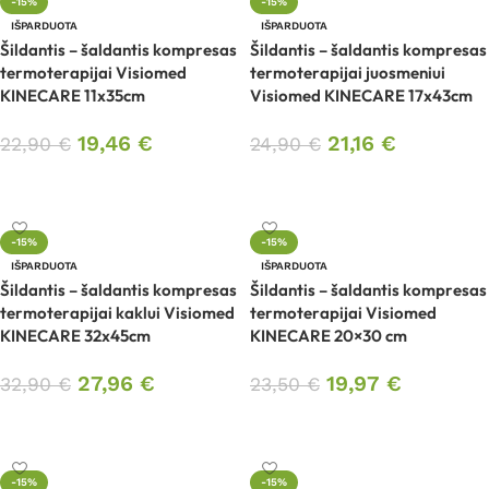
-15%
-15%
IŠPARDUOTA
IŠPARDUOTA
Šildantis – šaldantis kompresas
Šildantis – šaldantis kompresas
termoterapijai Visiomed
termoterapijai juosmeniui
KINECARE 11x35cm
Visiomed KINECARE 17x43cm
19,46
€
21,16
€
22,90
€
24,90
€
Daugiau
Daugiau
-15%
-15%
IŠPARDUOTA
IŠPARDUOTA
Šildantis – šaldantis kompresas
Šildantis – šaldantis kompresas
termoterapijai kaklui Visiomed
termoterapijai Visiomed
KINECARE 32x45cm
KINECARE 20×30 cm
27,96
€
19,97
€
32,90
€
23,50
€
Daugiau
Daugiau
-15%
-15%