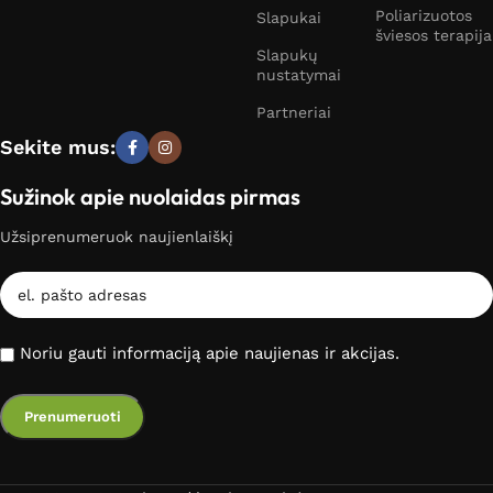
Poliarizuotos
Slapukai
šviesos terapija
Slapukų
nustatymai
Partneriai
Sekite mus:
Sužinok apie nuolaidas pirmas
Užsiprenumeruok naujienlaiškį
Noriu gauti informaciją apie naujienas ir akcijas.