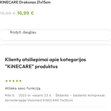
KINECARE Drakonas 21x15cm
16,99
€
19,99
€
Daugiau
Rodyti daugiau
Klientų atsiliepimai apie kategorijos
"KiNECARE" produktus
Atlieka savo funkciją
Rita G.
·
2023 m. vasario 23 d.
·
Šildantis – šaldantis kompresas
termoterapijai Visiomed KINECARE 11x35cm