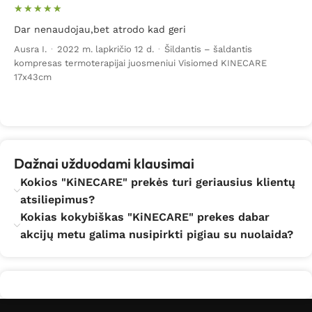
Dar nenaudojau,bet atrodo kad geri
Ausra I.
·
2022 m. lapkričio 12 d.
·
Šildantis – šaldantis
kompresas termoterapijai juosmeniui Visiomed KINECARE
17x43cm
Dažnai užduodami klausimai
Kokios "KiNECARE" prekės turi geriausius klientų
atsiliepimus?
Kokias kokybiškas "KiNECARE" prekes dabar
akcijų metu galima nusipirkti pigiau su nuolaida?