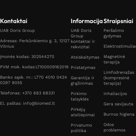
Kontaktai
Informacija
Straipsniai
UAB Doris Group
UAB Doris
Peršalimo
Group
gydymas
Adresas: Perkūnkiemio g. 3, 12127
kontaktai ir
Vilnius
Elektrostimulia
rekvizitai
Įmonės kodas: 302544270
Magnetinė
Atsiskaitymas
terapija
PVM mok. kodas:LT100009162019
Pristatymas
Limfodrenažas
Banko sąsk. nr.: LT70 4010 0424
Garantija ir
(kompresinė
0297 9055
grąžinimas
terapija)
Telefonas: +370 683 68331
Pirkimo
Inhaliacijos
taisyklės
El. paštas: info@biomed.lt
Gera savijauta
Pirkėjų
Burnos higiena
atsiliepimai
Odos
Privatumo
problemos
politika