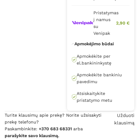
Pristatymas
į namus
2,90 €
su
Venipak
Apmokėjimo būdai
Apmokėkite per
el.bankininkystę
Apmokėkite bankiniu
pavedimu
Atsiskaitykite
pristatymo metu
Turite klausimų apie prekę? Norite užsisakyti
Užduoti
prekę telefonu?
klausimą
Paskambinkite:
+370 683 68331
arba
parašykite savo klausimą.