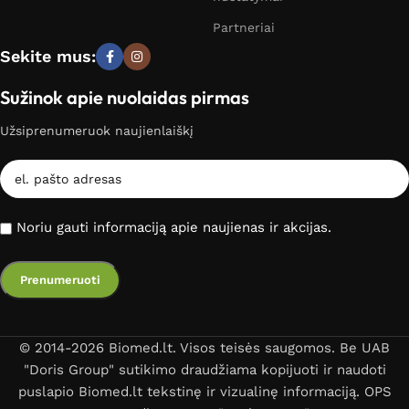
Partneriai
Sekite mus:
Sužinok apie nuolaidas pirmas
Užsiprenumeruok naujienlaiškį
Noriu gauti informaciją apie naujienas ir akcijas.
© 2014-2026 Biomed.lt. Visos teisės saugomos. Be UAB
"Doris Group" sutikimo draudžiama kopijuoti ir naudoti
puslapio Biomed.lt tekstinę ir vizualinę informaciją. OPS