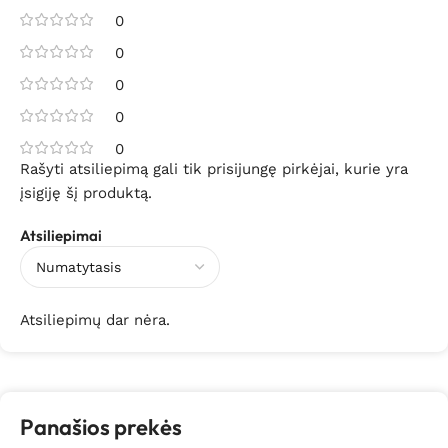
0
0
0
0
0
Rašyti atsiliepimą gali tik prisijungę pirkėjai, kurie yra
įsigiję šį produktą.
Atsiliepimai
Atsiliepimų dar nėra.
Panašios prekės