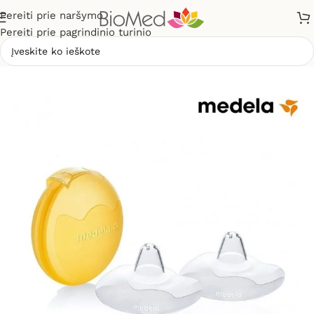
Pereiti prie naršymo
Pereiti prie pagrindinio turinio
Pradžia
»
Mamai ir vaikui
»
Antspeniai Medela Contact S