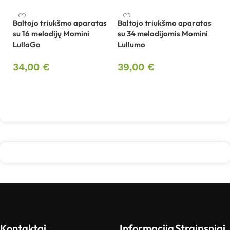
Baltojo triukšmo aparatas
Baltojo triukšmo aparatas
B
su 16 melodijų Momini
su 34 melodijomis Momini
Mo
LullaGo
Lullumo
2
34,00
€
39,00
€
Į krepšelį
Į krepšelį
Kontaktai
Informacija
Straipsniai