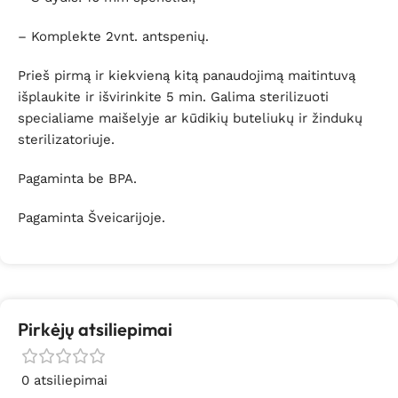
– Komplekte 2vnt. antspenių.
Prieš pirmą ir kiekvieną kitą panaudojimą maitintuvą
išplaukite ir išvirinkite 5 min. Galima sterilizuoti
specialiame maišelyje ar kūdikių buteliukų ir žindukų
sterilizatoriuje.
Pagaminta be BPA.
Pagaminta Šveicarijoje.
Pirkėjų atsiliepimai
0 atsiliepimai