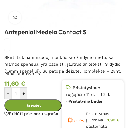
Spustelėkite, kad padidintumėte
Antspeniai Medela Contact S
Skirti laikinam naudojimui kūdikio žindymo metu, kai
mamos speneliai yra pažeisti, jautrūs ar plokšti. S dydis
(16mm speneliui). Su patogia dėžute. Komplekte – 2vnt.
Pilnas aprašymas
11,60
€
Pristatysime:
-
+
rugpjūčio 11 d. – 12 d.
Pristatymo būdai
Į krepšelį
Pridėti prie norų sąrašo
Pristatymas
į Omniva
1,99 €
paštomatą