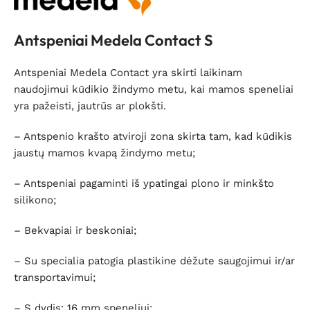
Antspeniai Medela Contact S
Antspeniai Medela Contact yra skirti laikinam
naudojimui kūdikio žindymo metu, kai mamos speneliai
yra pažeisti, jautrūs ar plokšti.
– Antspenio krašto atviroji zona skirta tam, kad kūdikis
jaustų mamos kvapą žindymo metu;
– Antspeniai pagaminti iš ypatingai plono ir minkšto
silikono;
– Bekvapiai ir beskoniai;
– Su specialia patogia plastikine dėžute saugojimui ir/ar
transportavimui;
– S dydis: 16 mm speneliui;