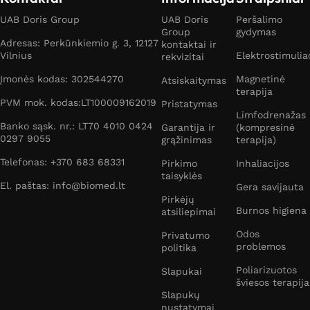
UAB Doris Group
UAB Doris
Peršalimo
Group
gydymas
Adresas: Perkūnkiemio g. 3, 12127
kontaktai ir
Vilnius
Elektrostimulia
rekvizitai
Įmonės kodas: 302544270
Magnetinė
Atsiskaitymas
terapija
PVM mok. kodas:LT100009162019
Pristatymas
Limfodrenažas
Banko sąsk. nr.: LT70 4010 0424
Garantija ir
(kompresinė
0297 9055
grąžinimas
terapija)
Telefonas: +370 683 68331
Pirkimo
Inhaliacijos
taisyklės
El. paštas: info@biomed.lt
Gera savijauta
Pirkėjų
Burnos higiena
atsiliepimai
Odos
Privatumo
problemos
politika
Poliarizuotos
Slapukai
šviesos terapija
Slapukų
nustatymai