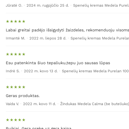
Jūratė O.
·
2024 m. rugpjūčio 25 d.
·
Spenelių kremas Medela Purela
Labai greitai padėjo išsigydyti žaizdeles, rekomenduoju visom
Irmantė M.
·
2022 m. liepos 28 d.
·
Spenelių kremas Medela Purelan
Esu patenkinta šiuo tepaliuku,tepu juo sausas lūpas
Indrė S.
·
2022 m. kovo 13 d.
·
Spenelių kremas Medela Purelan 100
Geras produktas.
Vaida V.
·
2022 m. kovo 11 d.
·
Žindukas Medela Calma (be buteliuko
Puikiai. Gera preke uz gera kaina.