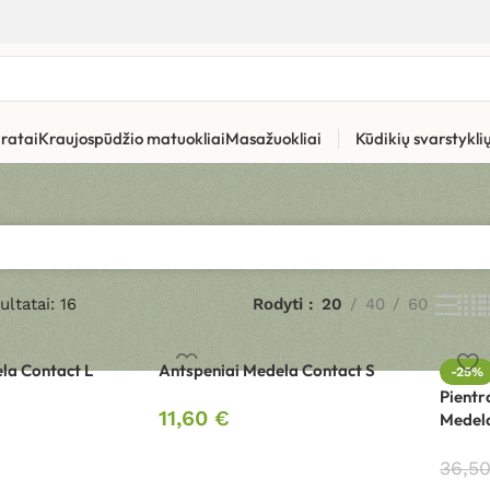
ratai
Kraujospūdžio matuokliai
Masažuokliai
Kūdikių svarstykl
ltatai: 16
Rodyti
20
40
60
la Contact L
Antspeniai Medela Contact S
-25%
Pientr
11,60
€
Medela
36,5