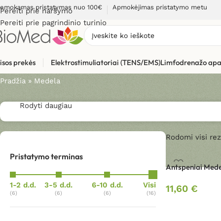
emokamas pristatymas nuo 100€
Apmokėjimas pristatymo metu
Pereiti prie naršymo
Pereiti prie pagrindinio turinio
Medela
isos prekės
Elektrostimuliatoriai (TENS/EMS)
Limfodrenažo apa
Pradžia
»
Medela
Rodyti daugiau
Rodomi visi rezu
Pristatymo terminas
Antspeniai Mede
1-2 d.d.
3-5 d.d.
6-10 d.d.
Visi
11,60
€
(6)
(6)
(6)
(16)