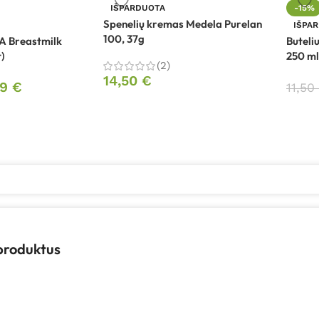
IŠPARDUOTA
-15%
Spenelių kremas Medela Purelan
IŠPA
100, 37g
A Breastmilk
Buteli
)
250 ml
(2)
14,50
€
99
€
11,50
 produktus