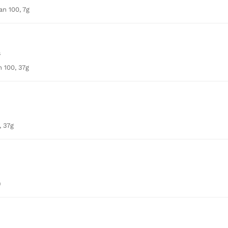
n 100, 7g
s
 100, 37g
, 37g
)