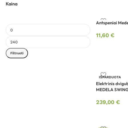
Kaina
Antspeniai Med
11,60
€
Filtruoti
IŠPARDUOTA
Elektrinis dvigu
MEDELA SWING
239,00
€