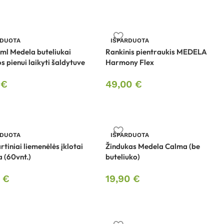
RDUOTA
IŠPARDUOTA
0ml Medela buteliukai
Rankinis pientraukis MEDELA
s pienui laikyti šaldytuve
Harmony Flex
0
€
49,00
€
RDUOTA
IŠPARDUOTA
rtiniai liemenėlės įklotai
Žindukas Medela Calma (be
 (60vnt.)
buteliuko)
0
€
19,90
€