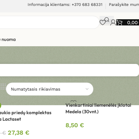
Informacija klientams: +370 683 68331
Parašykite mu
0,00
ių nuoma
Vienkartiniai liemenėlės įklotai
Medela (30vnt.)
aukio priedų komplektas
 Lactaset
8,50
€
27,38
€
0
€