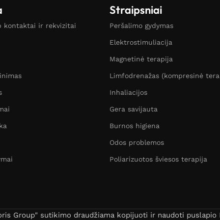
a
Straipsniai
kontaktai ir rekvizitai
Peršalimo gydymas
Elektrostimuliacija
Magnetinė terapija
žinimas
Limfodrenažas (kompresinė tera
s
Inhaliacijos
mai
Gera savijauta
ka
Burnos higiena
Odos problemos
ymai
Poliarizuotos šviesos terapija
s Group" sutikimo draudžiama kopijuoti ir naudoti puslapio B