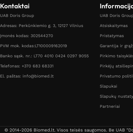
Kontaktai
Informacij
UAB Doris Group
UAB Doris Group 
Adresas: Perkūnkiemio g. 3, 12127 Vilnius
Atsiskaitymas
Įmonės kodas: 302544270
Pristatymas
PVM mok. kodas:LT100009162019
Garantija ir grą
Banko sąsk. nr.: LT70 4010 0424 0297 9055
Pirkimo taisyklė
Telefonas: +370 683 68331
Pirkėjų atsiliepi
El. paštas: info@biomed.lt
Privatumo politi
Slapukai
Slapukų nustat
Partneriai
© 2014-2026 Biomed.lt. Visos teisės saugomos. Be UAB "Dori