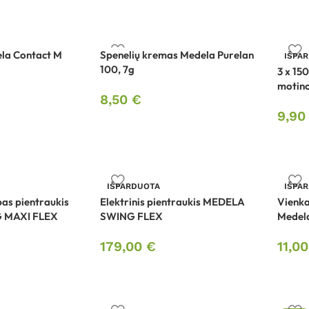
ela Contact M
Spenelių kremas Medela Purelan
IŠPA
100, 7g
3 x 15
motino
8,50
€
9,9
IŠPARDUOTA
IŠPA
bas pientraukis
Elektrinis pientraukis MEDELA
Vienka
 MAXI FLEX
SWING FLEX
Medela
179,00
€
11,0