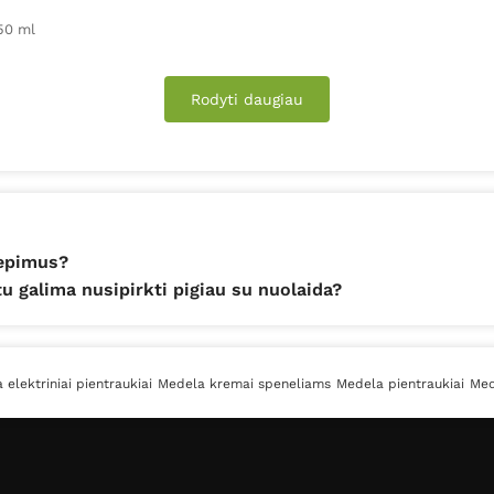
50 ml
Rodyti daugiau
iepimus?
 galima nusipirkti pigiau su nuolaida?
 elektriniai pientraukiai
Medela kremai speneliams
Medela pientraukiai
Med