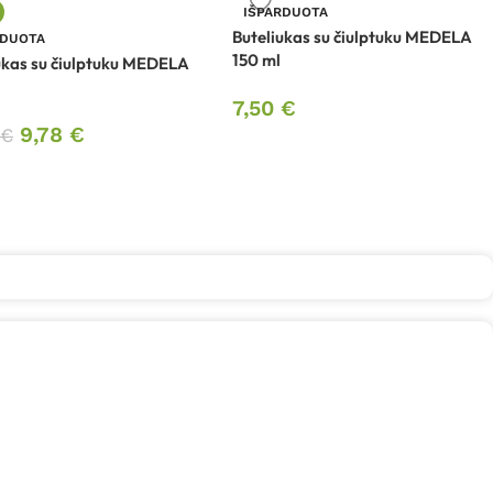
IŠPARDUOTA
Buteliukas su čiulptuku MEDELA
RDUOTA
150 ml
ukas su čiulptuku MEDELA
7,50
€
9,78
€
€