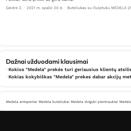
Giedre Z.
·
2021 m. spalio 20 d.
·
Buteliukas su čiulptuku MEDELA 2
Dažnai užduodami klausimai
Kokios "Medela" prekės turi geriausius klientų atsil
Kokias kokybiškas "Medela" prekes dabar akcijų metu
Medela antspeniai
Medela buteliukai
Medela dvigubi pientraukiai
Medela