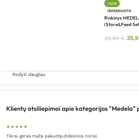
-10%
IŠPARDUOTA
Rinkinys MEDEL
(Store&Feed Set
35,
39,99
€
Rodyti daugiau
Klientų atsiliepimai apie kategorijos "Medela"
Tikrai geras.maža pakuotę,didesnios norisi.