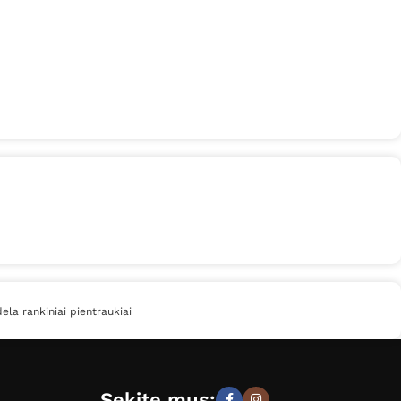
ela rankiniai pientraukiai
Sekite mus: