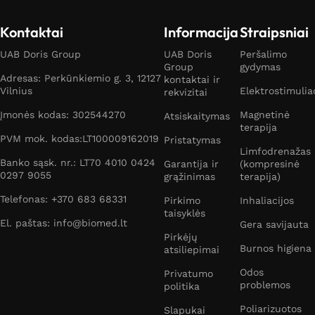
Kontaktai
Informacija
Straipsniai
UAB Doris Group
UAB Doris
Peršalimo
Group
gydymas
Adresas: Perkūnkiemio g. 3, 12127
kontaktai ir
Vilnius
Elektrostimulia
rekvizitai
Įmonės kodas: 302544270
Magnetinė
Atsiskaitymas
terapija
PVM mok. kodas:LT100009162019
Pristatymas
Limfodrenažas
Banko sąsk. nr.: LT70 4010 0424
Garantija ir
(kompresinė
0297 9055
grąžinimas
terapija)
Telefonas: +370 683 68331
Pirkimo
Inhaliacijos
taisyklės
El. paštas: info@biomed.lt
Gera savijauta
Pirkėjų
Burnos higiena
atsiliepimai
Odos
Privatumo
problemos
politika
Poliarizuotos
Slapukai