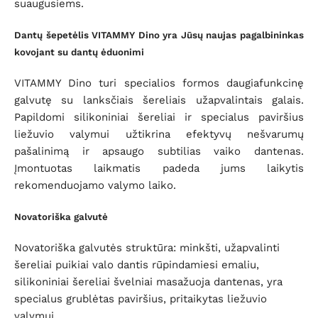
suaugusiems.
Dantų šepetėlis VITAMMY Dino yra Jūsų naujas pagalbininkas
kovojant su dantų ėduonimi
VITAMMY Dino turi specialios formos daugiafunkcinę
galvutę su lanksčiais šereliais užapvalintais galais.
Papildomi silikoniniai šereliai ir specialus paviršius
liežuvio valymui užtikrina efektyvų nešvarumų
pašalinimą ir apsaugo subtilias vaiko dantenas.
Įmontuotas laikmatis padeda jums laikytis
rekomenduojamo valymo laiko.
Novatoriška galvutė
Novatoriška galvutės struktūra: minkšti, užapvalinti
šereliai puikiai valo dantis rūpindamiesi emaliu,
silikoniniai šereliai švelniai masažuoja dantenas, yra
specialus grublėtas paviršius, pritaikytas liežuvio
valymui.