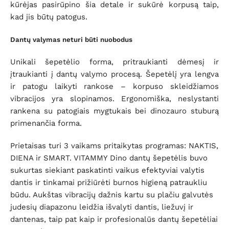
kūrėjas pasirūpino šia detale ir sukūrė korpusą taip,
kad jis būtų patogus.
Dantų valymas neturi būti nuobodus
Unikali šepetėlio forma, pritraukianti dėmesį ir
įtraukianti į dantų valymo procesą.
Šepetėlį yra l
engva
ir patogu laikyti rankose –
korpuso skleidžiamos
vibracijos yra slopinamos.
Ergonomiška, neslystanti
rankena su patogiais mygtukais bei dinozauro stuburą
primenančia forma
.
Prietaisas turi 3 vaikams pritaikytas programas: NAKTIS,
DIENA ir SMART.
VITAMMY Dino dantų šepetėlis buvo
sukurtas siekiant paskatinti vaikus efektyviai valytis
dantis ir tinkamai prižiūrėti burnos higieną patraukliu
būdu.
Aukštas vibracijų dažnis kartu su plačiu galvutės
judesių diapazonu leidžia išvalyti dantis, liežuvį ir
dantenas, taip pat kaip ir profesionalūs dantų šepetėliai