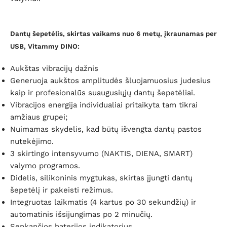
Dantų šepetėlis, skirtas vaikams nuo 6 metų, įkraunamas per
USB, Vitammy DINO:
Aukštas vibracijų dažnis
Generuoja aukštos amplitudės šluojamuosius judesius
kaip ir profesionalūs suaugusiųjų dantų šepetėliai.
Vibracijos energija individualiai pritaikyta tam tikrai
amžiaus grupei;
Nuimamas skydelis, kad būtų išvengta dantų pastos
nutekėjimo.
3 skirtingo intensyvumo (NAKTIS, DIENA, SMART)
valymo programos.
Didelis, silikoninis mygtukas, skirtas įjungti dantų
šepetėlį ir pakeisti režimus.
Integruotas laikmatis (4 kartus po 30 sekundžių) ir
automatinis išsijungimas po 2 minučių.
Senkančios baterijos indikatorius.