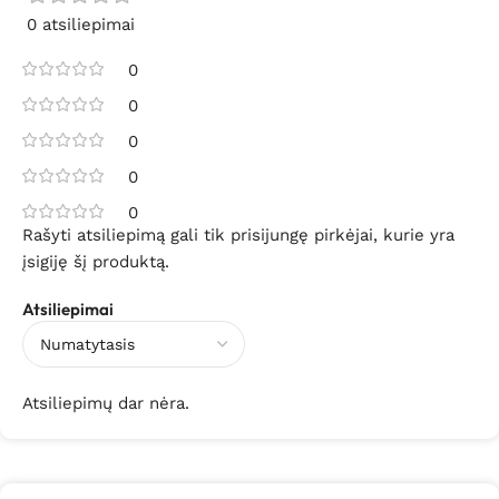
0 atsiliepimai
0
0
0
0
0
Rašyti atsiliepimą gali tik prisijungę pirkėjai, kurie yra
įsigiję šį produktą.
Atsiliepimai
Atsiliepimų dar nėra.