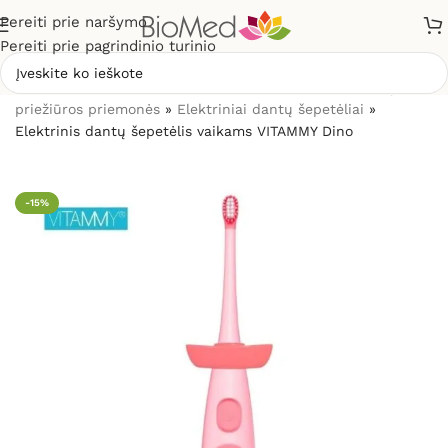
Pereiti prie naršymo
Pereiti prie pagrindinio turinio
Pradžia
»
Sveikatos priežiūrai
»
Burnos higienos, dantų
priežiūros priemonės
»
Elektriniai dantų šepetėliai
»
Elektrinis dantų šepetėlis vaikams VITAMMY Dino
-15%