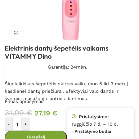
Spustelėkite, kad padidintumėte
Elektrinis dantų šepetėlis vaikams
VITAMMY Dino
Garantija: 24mėn.
Šiuolaikiškas šepetėlis skirtas vaikų (nuo 6 iki 9 metų)
kasdienei dantų priežiūrai. Efektyviai valo dantis ir
švelniai masažuoja jautrias dantenas.
Pilnas aprašymas
31,99
€
27,19
€
Pristatysime:
-
+
rugpjūčio 7 d. – 10 d.
Pristatymo būdai
Į krepšelį