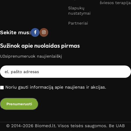
šviesos terapija
Slapukų
nustatymai
Partneriai
Sekite mus:
Sužinok apie nuolaidas pirmas
Užsiprenumeruok naujienlaiškį
Noriu gauti informaciją apie naujienas ir akcijas.
© 2014-2026 Biomed.lt. Visos teisės saugomos. Be UAB