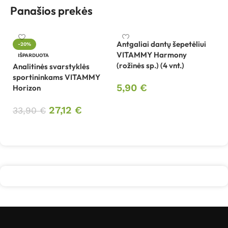
Panašios prekės
Antgaliai dantų šepetėliui
-20%
VITAMMY Harmony
Be
IŠPARDUOTA
(rožinės sp.) (4 vnt.)
W
Analitinės svarstyklės
sportininkams VITAMMY
5,90
€
Horizon
1
Į krepšelį
27,12
€
33,90
€
Daugiau