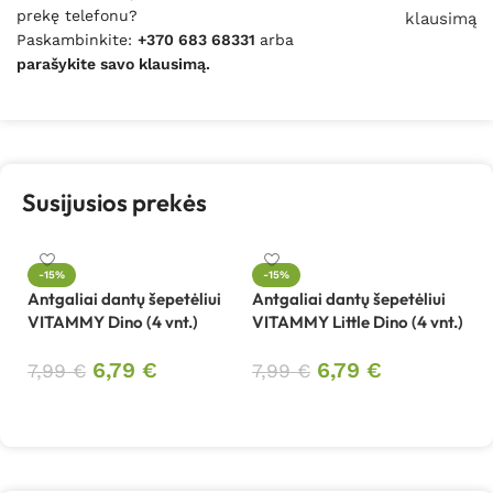
prekę telefonu?
klausimą
Paskambinkite:
+370 683 68331
arba
parašykite savo klausimą.
Susijusios prekės
-15%
-15%
Antgaliai dantų šepetėliui
Antgaliai dantų šepetėliui
VITAMMY Dino (4 vnt.)
VITAMMY Little Dino (4 vnt.)
6,79
€
6,79
€
7,99
€
7,99
€
Į krepšelį
Į krepšelį