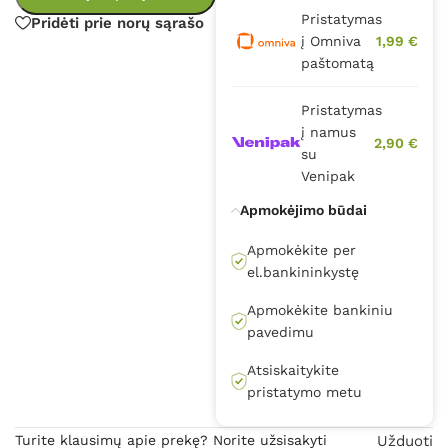
Pristatymas
Pridėti prie norų sąrašo
į Omniva
1,99 €
paštomatą
Pristatymas
į namus
2,90 €
su
Venipak
Apmokėjimo būdai
Apmokėkite per
el.bankininkystę
Apmokėkite bankiniu
pavedimu
Atsiskaitykite
pristatymo metu
Turite klausimų apie prekę? Norite užsisakyti
Užduoti