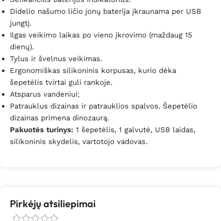
Didelio našumo ličio jonų baterija įkraunama per USB
jungtį.
Ilgas veikimo laikas po vieno įkrovimo (maždaug 15
dienų).
Tylus ir švelnus veikimas.
Ergonomiškas silikoninis korpusas, kurio dėka
šepetėlis tvirtai guli rankoje.
Atsparus vandeniui;
Patrauklus dizainas ir patrauklios spalvos. Šepetėlio
dizainas primena dinozaurą.
Pakuotės turinys:
1 šepetėlis, 1 galvutė, USB laidas,
silikoninis skydelis, vartotojo vadovas.
Pirkėjų atsiliepimai