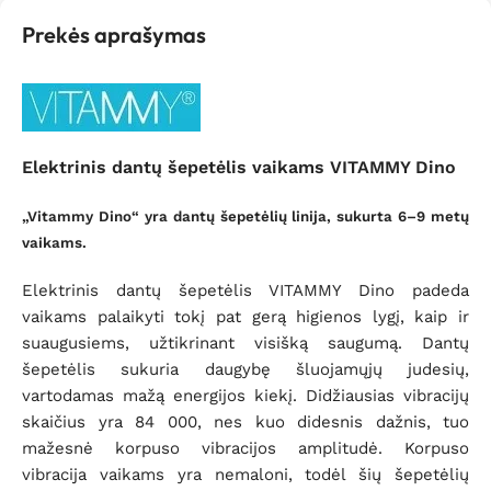
Prekės aprašymas
Elektrinis dantų šepetėlis vaikams VITAMMY Dino
„Vitammy Dino“ yra dantų šepetėlių linija, sukurta 6–9 metų
vaikams.
Elektrinis dantų šepetėlis VITAMMY Dino padeda
vaikams palaikyti tokį pat gerą higienos lygį, kaip ir
suaugusiems, užtikrinant visišką saugumą.
Dantų
šepetėlis sukuria daugybę
šluojamųjų judesių,
vartodamas mažą energijos kiekį
.
Didžiausias vibracijų
skaičius yra 84 000, nes kuo didesnis dažnis, tuo
mažesnė korpuso vibracijos amplitudė.
Korpuso
vibracija vaikams yra nemaloni, todėl šių šepetėlių