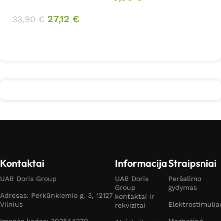
Į krepšelį
27,12
€
33,90
€
2
Daugiau
Kontaktai
Informacija
Straipsniai
UAB Doris Group
UAB Doris
Peršalimo
Group
gydymas
Adresas: Perkūnkiemio g. 3, 12127
kontaktai ir
Vilnius
Elektrostimulia
rekvizitai
Įmonės kodas: 302544270
Magnetinė