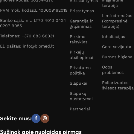
Atsiskaitymas
terapija
PVM mok. kodas:LT100009162019
Pristatymas
Limfodrenažas
Banko sąsk. nr.: LT70 4010 0424
Garantija ir
(kompresinė
0297 9055
grąžinimas
terapija)
Telefonas: +370 683 68331
Pirkimo
Inhaliacijos
taisyklės
El. paštas: info@biomed.lt
Gera savijauta
Pirkėjų
Burnos higiena
atsiliepimai
Odos
Privatumo
problemos
politika
Poliarizuotos
Slapukai
šviesos terapija
Slapukų
nustatymai
Partneriai
Sekite mus:
Sužinok apie nuolaidas pirmas