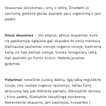
Skausmas skirstomas į ūmų ir lėtinį. Žinodami jo
savitumą, galėsite geriau suprasti savo organizmą ir jam
padėti.
Ūmus skausmas
– itin stiprus, aštrus skausmas, kuris
vis pasikartoja, ilgiausiai gali skaudėti iki kelių mėnesių.
Dažniausiai jaučiamas vienoje nugaros zonoje, kiekvieną
kartą vis toje pačioje vietoje, trunka nereguliarų laiką.
Gali paūmėti po fizinio krūvio. Padeda įprastas
gydymas.
Patarimai:
nekelkite sunkių daiktų, ilgą laiką negulėkite
lovoje, nes nusilps nugaros raumenys, tačiau fizinį
aktyvumą taip pat didinkite pamažu. Atkreipkite dėmesį
į kūno padėtį, išlaikykite taisyklingą stovėseną.
Nekentėkite skausmo, jam paūmėjus, kreipkitės į