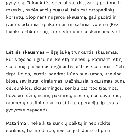
gydytoją. Teiraukitės specialistų dėl įvairių pratimų ir
masažų, padėsiančių nugarai, taip pat ortopedinių
korsetų. Slopinant nugaros skausmą, gali padėti ir
įvairūs adatiniai aplikatoriai, masažiniai voleliai (Pvz.
Liapko aplikatoriai), kurie stimuliuoja skaudamą vietą.
Lėtinis
skausmas
– ilgą laiką trunkantis skausmas,
kuris tęsiasi ilgiau nei keletą mėnesių. Patiriant lėtinį
skausmą, jaučiamas deginantis, aštrus skausmas. Gali
tirpti kojos, jaustis bendras kūno sunkumas, kankina
bloga savijauta, dirglumas. Dažniausiai skausmas būna
dėl sunkios, skausmingos, seniau patirtos traumos,
buvusių lūžių, įvairių pakitimų, sąnarių susidėvėjimo,
raumenų nusilpimo ar po atliktų operacijų. Įprastas
gydymas nepadeda.
Patarimai:
nekelkite sunkių daiktų ir nedirbkite
sunkaus, fizinio darbo, nes tai gali Jums stipriai