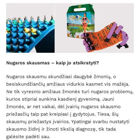
Nugaros skausmas – kaip jo atsikratyti?
Nugaros skausmu skundžiasi daugybė žmonių, o
besiskundžiančių amžiaus vidurkis kasmet vis mažėja.
Ne tik vyresnio amžiaus žmonės turi nugaros problemų,
kurios stipriai sunkina kasdienį gyvenimą. Jauni
žmonės, ar net vaikai, dėl įvairių nugaros skausmo
priežasčių taip pat kreipiasi į gydytojus. Tiesa, šių
skausmų priežastys įvairios. Ypatingai svarbu nustatyti
skausmo židinį ir žinoti tikslią diagnozę, tik tada
galėsite padėti sau.