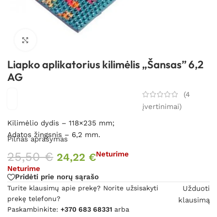
Spustelėkite, kad padidintumėte
Liapko aplikatorius kilimėlis „Šansas” 6,2
AG
(
4
įvertinimai)
Kilimėlio dydis – 118×235 mm;
Adatos žingsnis – 6,2 mm.
Pilnas aprašymas
25,50
€
Neturime
24,22
€
Neturime
Pridėti prie norų sąrašo
Turite klausimų apie prekę? Norite užsisakyti
Užduoti
prekę telefonu?
klausimą
Paskambinkite:
+370 683 68331
arba