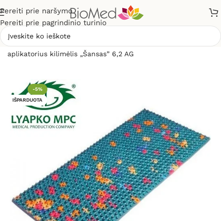
Pereiti prie naršymo
Pereiti prie pagrindinio turinio
Pradžia
»
Masažuokliai
»
Liapko aplikatoriai
»
Liapko
aplikatorius kilimėlis „Šansas” 6,2 AG
-5%
IŠPARDUOTA