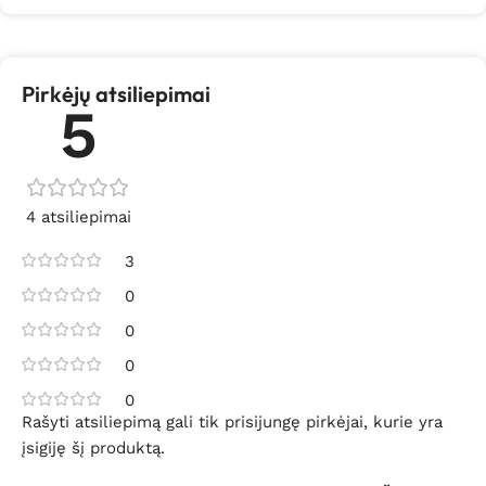
Pirkėjų atsiliepimai
5
4 atsiliepimai
3
0
0
0
0
Rašyti atsiliepimą gali tik prisijungę pirkėjai, kurie yra
įsigiję šį produktą.