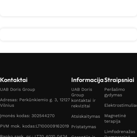
Kontaktai
Informacija
Straipsniai
UAB Doris Group
UAB Doris
Peršalimo
Group
gydymas
Adresas: Perkūnkiemio g. 3, 12127
kontaktai ir
Vilnius
Elektrostimulia
rekvizitai
Įmonės kodas: 302544270
Magnetinė
Atsiskaitymas
terapija
PVM mok. kodas:LT100009162019
Pristatymas
Limfodrenažas
Banko sąsk. nr.: LT70 4010 0424
Garantija ir
(kompresinė