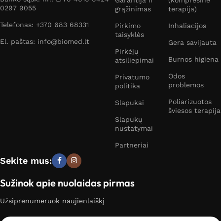
0297 9055
grąžinimas
terapija)
Telefonas: +370 683 68331
Pirkimo
Inhaliacijos
taisyklės
El. paštas: info@biomed.lt
Gera savijauta
Pirkėjų
Burnos higiena
atsiliepimai
Odos
Privatumo
problemos
politika
Poliarizuotos
Slapukai
šviesos terapija
Slapukų
nustatymai
Partneriai
Sekite mus:
Sužinok apie nuolaidas pirmas
Užsiprenumeruok naujienlaiškį