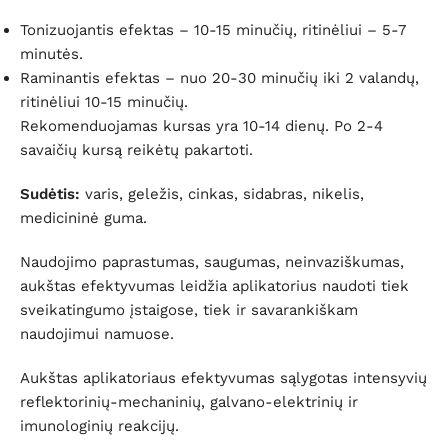
Tonizuojantis efektas – 10-15 minučių, ritinėliui – 5-7
minutės.
Raminantis efektas – nuo 20-30 minučių iki 2 valandų,
ritinėliui 10-15 minučių.
Rekomenduojamas kursas yra 10-14 dienų. Po 2-4
savaičių kursą reikėtų pakartoti.
Sudėtis:
varis, geležis, cinkas, sidabras, nikelis,
medicininė guma.
Naudojimo paprastumas, saugumas, neinvaziškumas,
aukštas efektyvumas leidžia aplikatorius naudoti tiek
sveikatingumo įstaigose, tiek ir savarankiškam
naudojimui namuose.
Aukštas aplikatoriaus efektyvumas sąlygotas intensyvių
reflektorinių-mechaninių, galvano-elektrinių ir
imunologinių reakcijų.