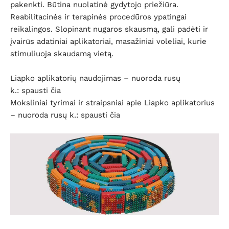
pakenkti. Būtina nuolatinė gydytojo priežiūra.
Reabilitacinės ir terapinės procedūros ypatingai
reikalingos. Slopinant nugaros skausmą, gali padėti ir
įvairūs adatiniai aplikatoriai, masažiniai voleliai, kurie
stimuliuoja skaudamą vietą.
Liapko aplikatorių naudojimas – nuoroda rusų
k.:
spausti čia
Moksliniai tyrimai ir straipsniai apie Liapko aplikatorius
– nuoroda rusų k.:
spausti čia