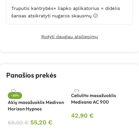
Truputis kantrybės+ liapko aplikatorius = didelis
šansas atsikratyti nugaros skausmų 🙂
Rodyti daugiau atsiliepimų
Panašios prekės
Celiulito masažuoklis
-20%
Medisana AC 900
Akių masažuoklis Medivon
Či
Horizon Hypnos
R
42,90
€
55,20
€
69,00
€
1
Į krepšelį
Į krepšelį