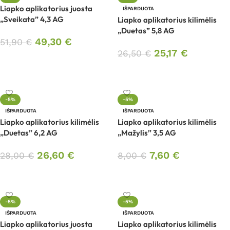
Liapko aplikatorius juosta
IŠPARDUOTA
„Sveikata” 4,3 AG
Liapko aplikatorius kilimėlis
„Duetas” 5,8 AG
49,30
€
51,90
€
25,17
€
26,50
€
Į krepšelį
Daugiau
-5%
-5%
IŠPARDUOTA
IŠPARDUOTA
Liapko aplikatorius kilimėlis
Liapko aplikatorius kilimėlis
„Duetas” 6,2 AG
„Mažylis” 3,5 AG
26,60
€
7,60
€
28,00
€
8,00
€
Daugiau
Daugiau
-5%
-5%
IŠPARDUOTA
IŠPARDUOTA
Liapko aplikatorius juosta
Liapko aplikatorius kilimėlis