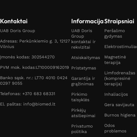
Kontaktai
Informacija
Straipsniai
UAB Doris Group
UAB Doris
Peršalimo
Group
gydymas
Adresas: Perkūnkiemio g. 3, 12127
kontaktai ir
Vilnius
Elektrostimulia
rekvizitai
Įmonės kodas: 302544270
Magnetinė
Atsiskaitymas
terapija
PVM mok. kodas:LT100009162019
Pristatymas
Limfodrenažas
Banko sąsk. nr.: LT70 4010 0424
Garantija ir
(kompresinė
0297 9055
grąžinimas
terapija)
Telefonas: +370 683 68331
Pirkimo
Inhaliacijos
taisyklės
El. paštas: info@biomed.lt
Gera savijauta
Pirkėjų
Burnos higiena
atsiliepimai
Odos
Privatumo
problemos
politika