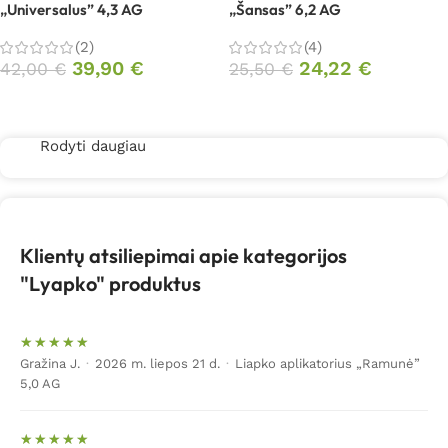
„Universalus” 4,3 AG
„Šansas” 6,2 AG
(2)
(4)
39,90
€
24,22
€
42,00
€
25,50
€
Daugiau
Daugiau
Rodyti daugiau
Klientų atsiliepimai apie kategorijos
"Lyapko" produktus
Gražina J.
·
2026 m. liepos 21 d.
·
Liapko aplikatorius „Ramunė”
5,0 AG