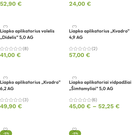
52,90
€
24,00
€
Į krepšelį
Į krepšelį
Liapko aplikatorius volelis
Liapko aplikatorius „Kvadro”
„Didelis” 5,0 AG
4,9 AG
(8)
(2)
41,00
€
57,00
€
Į krepšelį
Į krepšelį
Liapko aplikatorius „Kvadro”
Liapko aplikatoriai vidpadžiai
6,2 AG
„Šimtamyliai” 5,0 AG
(3)
(6)
49,90
€
45,00
€
–
52,25
€
Į krepšelį
Pasirinkti savybes
-5%
-5%