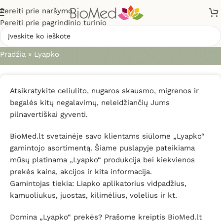
Pereiti prie naršymo
Pereiti prie pagrindinio turinio
Lyapko
Pradžia
»
Lyapko
Atsikratykite celiulito, nugaros skausmo, migrenos ir
begalės kitų negalavimų, neleidžiančių Jums
pilnavertiškai gyventi.
BioMed.lt svetainėje savo klientams siūlome „Lyapko“
gamintojo asortimentą. Šiame puslapyje pateikiama
mūsų platinama „Lyapko“ produkcija bei kiekvienos
prekės kaina, akcijos ir kita informacija.
Gamintojas tiekia: Liapko aplikatorius vidpadžius,
kamuoliukus, juostas, kilimėlius, volelius ir kt.
Domina „Lyapko“ prekės? Prašome kreiptis
BioMed.lt