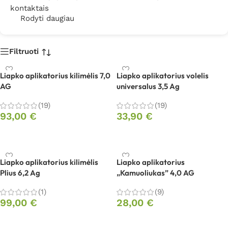
kontaktais
Rodyti daugiau
Filtruoti
Liapko aplikatorius kilimėlis 7,0
Liapko aplikatorius volelis
AG
universalus 3,5 Ag
(19)
(19)
93,00
€
33,90
€
Į krepšelį
Į krepšelį
Liapko aplikatorius kilimėlis
Liapko aplikatorius
Plius 6,2 Ag
„Kamuoliukas” 4,0 AG
(1)
(9)
99,00
€
28,00
€
Į krepšelį
Į krepšelį