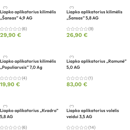
Liapko aplikatorius kilimėlis
Liapko aplikatorius kilimėlis
„Šansas” 4,9 AG
„Šansas” 5,8 AG
(6)
(9)
29,90
€
26,90
€
Į krepšelį
Į krepšelį
Liapko aplikatorius kilimėlis
Liapko aplikatorius „Ramunė”
„Populiarusis” 7,0 Ag
5,0 AG
(4)
(1)
19,90
€
83,00
€
Į krepšelį
Į krepšelį
Liapko aplikatorius „Kvadro”
Liapko aplikatorius volelis
5,8 AG
veidui 3,5 AG
(6)
(14)