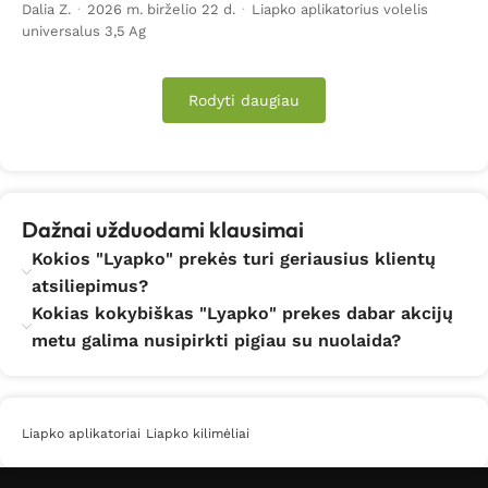
Dalia Z.
·
2026 m. birželio 22 d.
·
Liapko aplikatorius volelis
universalus 3,5 Ag
Rodyti daugiau
Dažnai užduodami klausimai
Kokios "Lyapko" prekės turi geriausius klientų
atsiliepimus?
Kokias kokybiškas "Lyapko" prekes dabar akcijų
metu galima nusipirkti pigiau su nuolaida?
Liapko aplikatoriai
Liapko kilimėliai