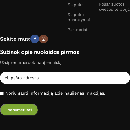
Poliarizuotos
Slapukai
šviesos terapija
Slapukų
nustatymai
Partneriai
Sekite mus:
Sužinok apie nuolaidas pirmas
Užsiprenumeruok naujienlaiškį
Noriu gauti informaciją apie naujienas ir akcijas.