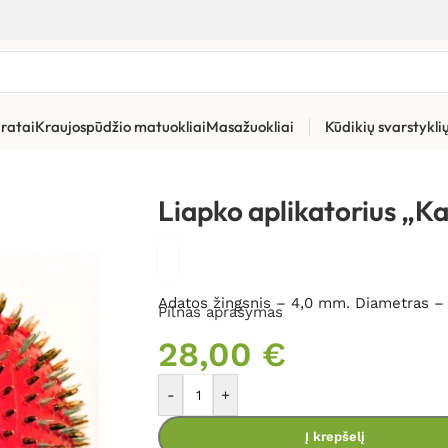
ratai
Kraujospūdžio matuokliai
Masažuokliai
Kūdikių svarstykl
ius “Kamuoliukas” 4,0 AG
Liapko aplikatorius „K
Adatos žingsnis – 4,0 mm. Diametras 
Pilnas aprašymas
28,00
€
-
+
Į krepšelį