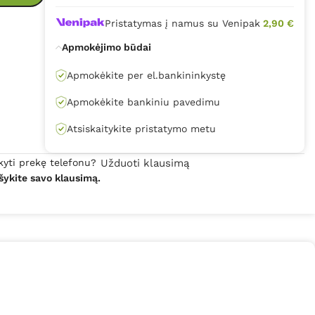
Pristatymas į namus su Venipak
2,90 €
Apmokėjimo būdai
Apmokėkite per el.bankininkystę
Apmokėkite bankiniu pavedimu
Atsiskaitykite pristatymo metu
kyti prekę telefonu?
Užduoti klausimą
šykite savo klausimą.