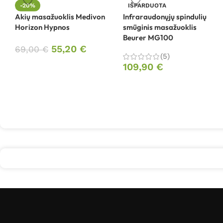
-20%
IŠPARDUOTA
Akių masažuoklis Medivon
Infraraudonųjų spindulių
Horizon Hypnos
smūginis masažuoklis
Beurer MG100
55,20
€
69,00
€
(5)
109,90
€