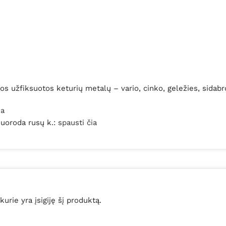
os užfiksuotos keturių metalų – vario, cinko, geležies, sidabr
ia
 nuoroda rusų k.:
spausti čia
 kurie yra įsigiję šį produktą.