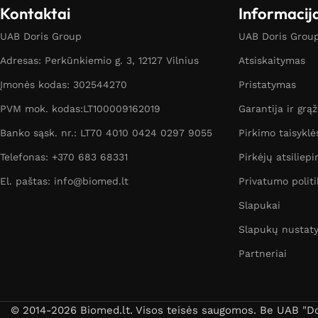
Kontaktai
Informacij
UAB Doris Group
UAB Doris Group 
Adresas: Perkūnkiemio g. 3, 12127 Vilnius
Atsiskaitymas
Įmonės kodas: 302544270
Pristatymas
PVM mok. kodas:LT100009162019
Garantija ir grą
Banko sąsk. nr.: LT70 4010 0424 0297 9055
Pirkimo taisyklė
Telefonas: +370 683 68331
Pirkėjų atsiliepi
El. paštas: info@biomed.lt
Privatumo politi
Slapukai
Slapukų nustat
Partneriai
© 2014-2026 Biomed.lt. Visos teisės saugomos. Be UAB "Dori