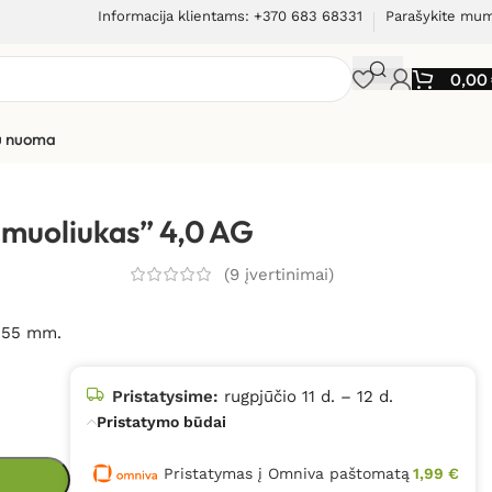
Informacija klientams: +370 683 68331
Parašykite mu
0,00
ių nuoma
amuoliukas” 4,0 AG
(
9
įvertinimai)
– 55 mm.
Pristatysime:
rugpjūčio 11 d. – 12 d.
Pristatymo būdai
Pristatymas į Omniva paštomatą
1,99 €