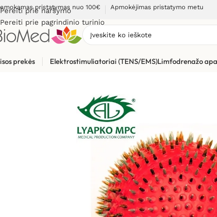
emokamas pristatymas nuo 100€
Apmokėjimas pristatymo metu
Pereiti prie naršymo
Pereiti prie pagrindinio turinio
isos prekės
Elektrostimuliatoriai (TENS/EMS)
Limfodrenažo apa
Pradžia
»
Masažuokliai
»
Liapko aplikatoriai
»
Liapko aplikator