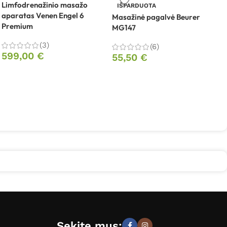
Limfodrenažinio masažo
IŠPARDUOTA
aparatas Venen Engel 6
Masažinė pagalvė Beurer
Premium
MG147
M
M
(3)
(6)
599,00
€
55,50
€
Sekite mus: