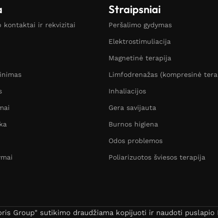
a
Straipsniai
kontaktai ir rekvizitai
Peršalimo gydymas
Elektrostimuliacija
Magnetinė terapija
žinimas
Limfodrenažas (kompresinė tera
s
Inhaliacijos
mai
Gera savijauta
ka
Burnos higiena
Odos problemos
ymai
Poliarizuotos šviesos terapija
s Group" sutikimo draudžiama kopijuoti ir naudoti puslapio B