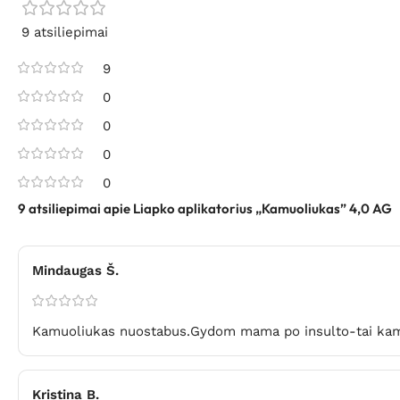
9 atsiliepimai
9
0
0
0
0
9 atsiliepimai apie
Liapko aplikatorius „Kamuoliukas” 4,0 AG
Mindaugas Š.
Kamuoliukas nuostabus.Gydom mama po insulto-tai kam
Kristina B.