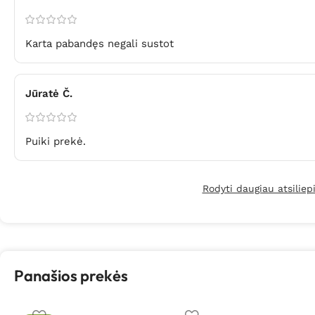
Karta pabandęs negali sustot
Jūratė Č.
Puiki prekė.
Rodyti daugiau atsilie
Panašios prekės