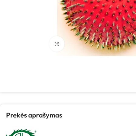
Spustelėkite, kad padidintumėte
Prekės aprašymas