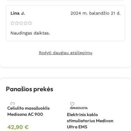
Lina J.
2024 m. balandžio 21 d.
Naudingas daiktas.
Rodyti daugiau atsiliepimų
Panašios prekės
Celiulito masažuoklis
IŠPARDUOTA
Medisana AC 900
Elektrinis kaklo
In
stimuliatorius Medivon
sm
42,90
€
Ultra EMS
B