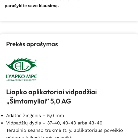
parašykite savo klausimą.
Prekės aprašymas
Liapko aplikatoriai vidpadžiai
„Šimtamyliai” 5,0 AG
Adatos žingsnis – 5,0 mm
Vidpadžių dydis – 37-40, 40-43 arba 43-46
Terapinio seanso trukmė (t. y. aplikatoriaus poveikio
pėdoms laikas) lemia poveikį: