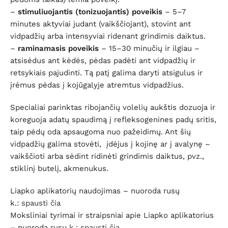
–
stimuliuojantis (tonizuojantis) poveikis
– 5–7
minutes aktyviai judant (vaikščiojant), stovint ant
vidpadžių arba intensyviai ridenant grindimis daiktus.
–
raminamasis poveikis
– 15–30 minučių ir ilgiau –
atsisėdus ant kėdės, pėdas padėti ant vidpadžių ir
retsykiais pajudinti. Tą patį galima daryti atsigulus ir
įrėmus pėdas į kojūgalyje atremtus vidpadžius.
Specialiai parinktas ribojančių volelių aukštis dozuoja ir
koreguoja adatų spaudimą į refleksogenines padų sritis,
taip pėdų oda apsaugoma nuo pažeidimų. Ant šių
vidpadžių galima stovėti, įdėjus į kojinę ar į avalynę –
vaikščioti arba sėdint ridinėti grindimis daiktus, pvz.,
stiklinį butelį, akmenukus.
Liapko aplikatorių naudojimas – nuoroda rusų
k.:
spausti čia
Moksliniai tyrimai ir straipsniai apie Liapko aplikatorius
– nuoroda rusų k.:
spausti čia