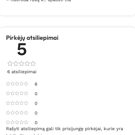
Pirkėjų atsiliepimai
5
6 atsiliepimai
6
0
0
0
0
Rašyti atsiliepimą gali tik prisijungę pirkėjai, kurie yra