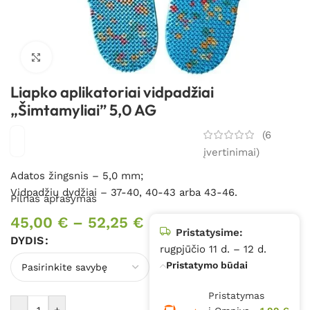
Spustelėkite, kad padidintumėte
Liapko aplikatoriai vidpadžiai
„Šimtamyliai” 5,0 AG
(
6
įvertinimai)
Adatos žingsnis – 5,0 mm;
Vidpadžių dydžiai – 37-40, 40-43 arba 43-46.
Pilnas aprašymas
45,00
€
–
52,25
€
Pristatysime:
DYDIS
rugpjūčio 11 d. – 12 d.
Pristatymo būdai
Pristatymas