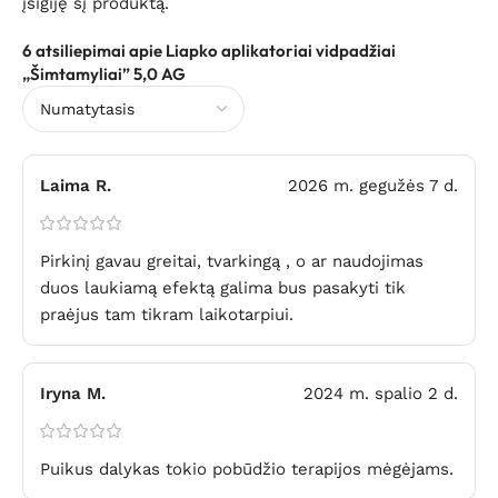
įsigiję šį produktą.
6 atsiliepimai apie
Liapko aplikatoriai vidpadžiai
„Šimtamyliai” 5,0 AG
Laima R.
2026 m. gegužės 7 d.
Pirkinį gavau greitai, tvarkingą , o ar naudojimas
duos laukiamą efektą galima bus pasakyti tik
praėjus tam tikram laikotarpiui.
Iryna M.
2024 m. spalio 2 d.
Puikus dalykas tokio pobūdžio terapijos mėgėjams.