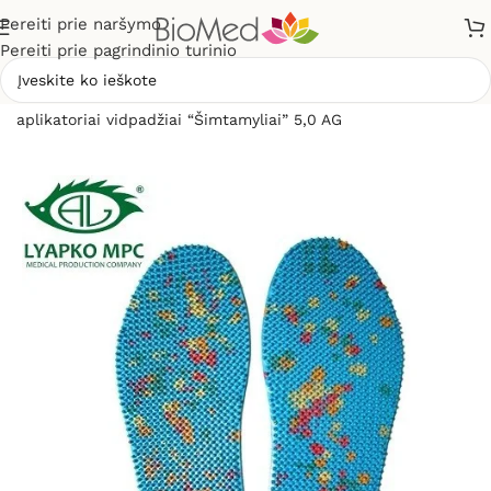
Pereiti prie naršymo
Pereiti prie pagrindinio turinio
Pradžia
»
Masažuokliai
»
Liapko aplikatoriai
»
Liapko
aplikatoriai vidpadžiai “Šimtamyliai” 5,0 AG