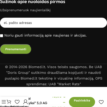
Sužinok apie nuolaidas pirmas
Užsiprenumeruok naujienlaiškį
Noriu gauti informaciją apie naujienas ir akcijas.
© 2014-2026 Biomed.lt. Visos teisės saugomos. Be UAB
"Doris Group" sutikimo draudžiama kopijuoti ir naudoti
puslapio Biomed.lt tekstinę ir vizualinę informaciją. OPS
sprendimas: UAB "Market Rats"
Liapko aplikatoriai
45,00
€
vidpadžiai
Pasirinkite
–
„Šimtamyliai” 5,0 AG
Meniu
Krepšelis
Norų sąrašas
Mano paskyra