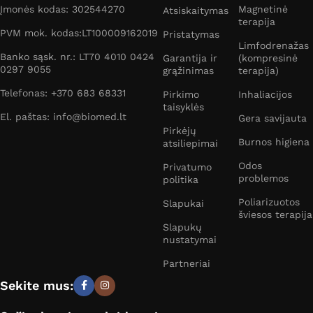
Įmonės kodas: 302544270
Magnetinė
Atsiskaitymas
terapija
PVM mok. kodas:LT100009162019
Pristatymas
Limfodrenažas
Banko sąsk. nr.: LT70 4010 0424
Garantija ir
(kompresinė
0297 9055
grąžinimas
terapija)
Telefonas: +370 683 68331
Pirkimo
Inhaliacijos
taisyklės
El. paštas: info@biomed.lt
Gera savijauta
Pirkėjų
Burnos higiena
atsiliepimai
Odos
Privatumo
problemos
politika
Poliarizuotos
Slapukai
šviesos terapija
Slapukų
nustatymai
Partneriai
Sekite mus: