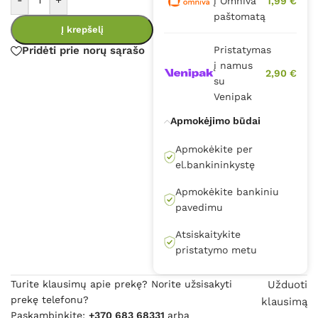
-
+
į Omniva
1,99 €
paštomatą
Į krepšelį
Pridėti prie norų sąrašo
Pristatymas
į namus
2,90 €
su
Venipak
Apmokėjimo būdai
Apmokėkite per
el.bankininkystę
Apmokėkite bankiniu
pavedimu
Atsiskaitykite
pristatymo metu
Turite klausimų apie prekę? Norite užsisakyti
Užduoti
prekę telefonu?
klausimą
Paskambinkite:
+370 683 68331
arba