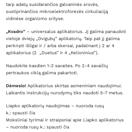
tarp adatų susidarančios galvaninės srovės,
sustiprinančios mikroelektroforezės cirkuliaciją
vidinėse organizmo srityse.
„Kvadro”
– universalus aplikatorius. Jį galima panaudoti
vietoje dviejų „Dvigubų” aplikatorių. Taip pat jį galima
perkirpti išilgai ir / arba skersai, padalinant į 2 ar 4
aplikatorius (2 „Duetus” ir 4 „Kelioninius”).
Naudokite kasdien 1-2 savaites. Po 2-4 savaičių
pertraukos ciklą galima pakartoti.
Dėmesio!
Aplikatorius skirtas asmeniniam naudojimui.
Laikantis instrukcijų nurodymų tiks naudoti 5-7 metus.
Liapko aplikatorių naudojimas – nuoroda rusų
k.:
spausti čia
Moksliniai tyrimai ir straipsniai apie Liapko aplikatorius
– nuoroda rusų k.:
spausti čia