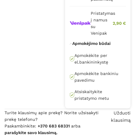
Pristatymas
į namus
2,90 €
su
Venipak
Apmokėjimo būdai
Apmokėkite per
el.bankininkystę
Apmokėkite bankiniu
pavedimu
Atsiskaitykite
pristatymo metu
Turite klausimų apie prekę? Norite užsisakyti
Užduoti
prekę telefonu?
klausimą
Paskambinkite:
+370 683 68331
arba
parašykite savo klausimą.