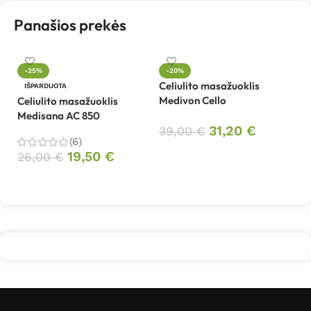
Panašios prekės
-25%
-20%
Celiulito masažuoklis
Či
IŠPARDUOTA
Medivon Cello
R
Celiulito masažuoklis
Medisana AC 850
31,20
€
39,00
€
1
(6)
Į krepšelį
19,50
€
26,00
€
Daugiau