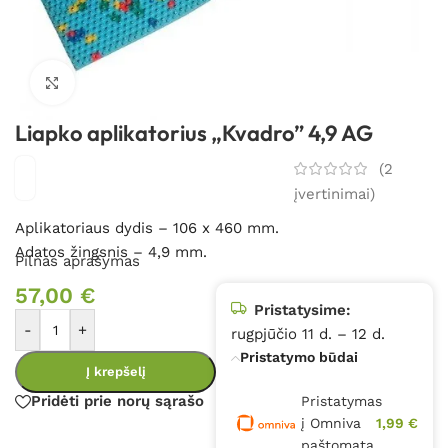
Spustelėkite, kad padidintumėte
Liapko aplikatorius „Kvadro” 4,9 AG
(
2
įvertinimai)
Aplikatoriaus dydis – 106 x 460 mm.
Adatos žingsnis – 4,9 mm.
Pilnas aprašymas
57,00
€
Pristatysime:
-
+
rugpjūčio 11 d. – 12 d.
Pristatymo būdai
Į krepšelį
Pridėti prie norų sąrašo
Pristatymas
į Omniva
1,99 €
paštomatą