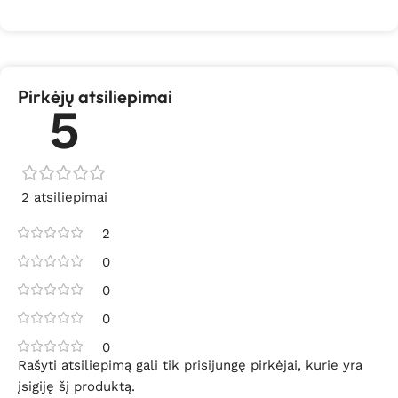
Pirkėjų atsiliepimai
5
2 atsiliepimai
2
0
0
0
0
Rašyti atsiliepimą gali tik prisijungę pirkėjai, kurie yra
įsigiję šį produktą.