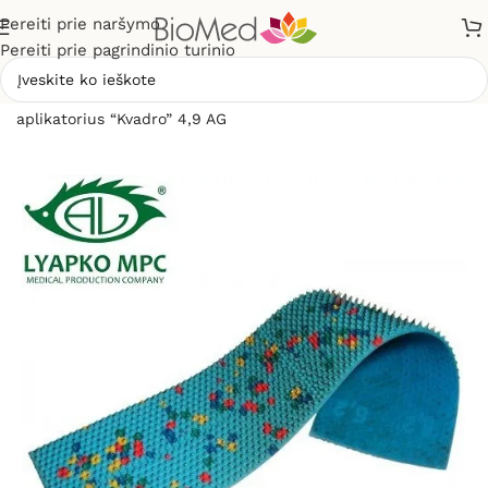
Pereiti prie naršymo
Pereiti prie pagrindinio turinio
Pradžia
»
Masažuokliai
»
Liapko aplikatoriai
»
Liapko
aplikatorius “Kvadro” 4,9 AG