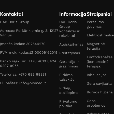
Kontaktai
Informacija
Straipsniai
UAB Doris Group
UAB Doris
Peršalimo
Group
gydymas
Adresas: Perkūnkiemio g. 3, 12127
kontaktai ir
Vilnius
Elektrostimulia
rekvizitai
Įmonės kodas: 302544270
Magnetinė
Atsiskaitymas
terapija
PVM mok. kodas:LT100009162019
Pristatymas
Limfodrenažas
Banko sąsk. nr.: LT70 4010 0424
Garantija ir
(kompresinė
0297 9055
grąžinimas
terapija)
Telefonas: +370 683 68331
Pirkimo
Inhaliacijos
taisyklės
El. paštas: info@biomed.lt
Gera savijauta
Pirkėjų
Burnos higiena
atsiliepimai
Odos
Privatumo
problemos
politika
Poliarizuotos