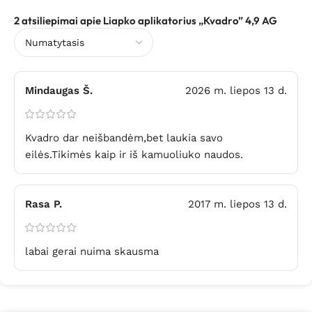
2 atsiliepimai apie
Liapko aplikatorius „Kvadro” 4,9 AG
Mindaugas Š.
2026 m. liepos 13 d.
Kvadro dar neišbandėm,bet laukia savo
eilės.Tikimės kaip ir iš kamuoliuko naudos.
Rasa P.
2017 m. liepos 13 d.
labai gerai nuima skausma