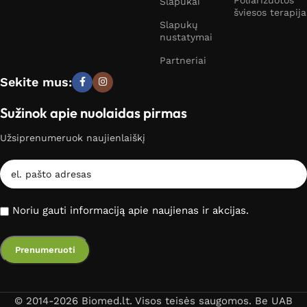
Slapukai
šviesos terapija
Slapukų
nustatymai
Partneriai
Sekite mus:
Sužinok apie nuolaidas pirmas
Užsiprenumeruok naujienlaiškį
Noriu gauti informaciją apie naujienas ir akcijas.
© 2014-2026 Biomed.lt. Visos teisės saugomos. Be UAB