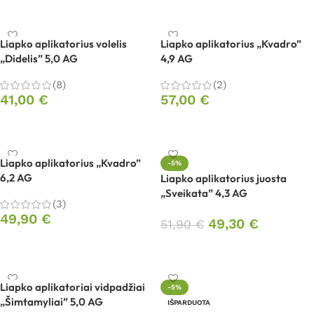
Į krepšelį
Į krepšelį
Liapko aplikatorius volelis
Liapko aplikatorius „Kvadro”
„Didelis” 5,0 AG
4,9 AG
(8)
(2)
41,00
€
57,00
€
Į krepšelį
Į krepšelį
Liapko aplikatorius „Kvadro”
-5%
6,2 AG
Liapko aplikatorius juosta
„Sveikata” 4,3 AG
(3)
49,90
€
49,30
€
51,90
€
Į krepšelį
Į krepšelį
Liapko aplikatoriai vidpadžiai
-5%
„Šimtamyliai” 5,0 AG
IŠPARDUOTA