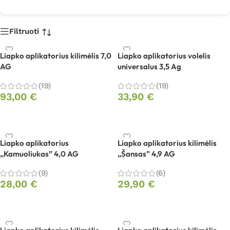
Filtruoti
Liapko aplikatorius kilimėlis 7,0
Liapko aplikatorius volelis
AG
universalus 3,5 Ag
(19)
(19)
93,00
€
33,90
€
Į krepšelį
Į krepšelį
Liapko aplikatorius
Liapko aplikatorius kilimėlis
„Kamuoliukas” 4,0 AG
„Šansas” 4,9 AG
(9)
(6)
28,00
€
29,90
€
Į krepšelį
Į krepšelį