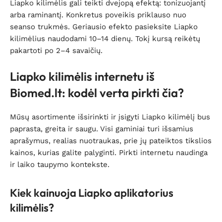
Liapko kilimėlis gali teikti dvejopą efektą: tonizuojantį
arba raminantį. Konkretus poveikis priklauso nuo
seanso trukmės. Geriausio efekto pasieksite Liapko
kilimėlius naudodami 10–14 dienų. Tokį kursą reikėtų
pakartoti po 2–4 savaičių.
Liapko kilimėlis internetu iš
Biomed.lt: kodėl verta pirkti čia?
Mūsų asortimente išsirinkti ir įsigyti Liapko kilimėlį bus
paprasta, greita ir saugu. Visi gaminiai turi išsamius
aprašymus, realias nuotraukas, prie jų pateiktos tikslios
kainos, kurias galite palyginti. Pirkti internetu naudinga
ir laiko taupymo kontekste.
Kiek kainuoja Liapko aplikatorius
kilimėlis?