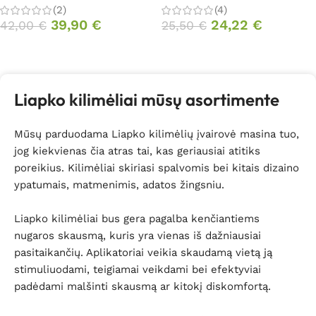
(2)
(4)
39,90
€
24,22
€
42,00
€
25,50
€
Daugiau
Daugiau
Liapko kilimėliai mūsų asortimente
Mūsų parduodama Liapko kilimėlių įvairovė masina tuo,
jog kiekvienas čia atras tai, kas geriausiai atitiks
poreikius. Kilimėliai skiriasi spalvomis bei kitais dizaino
ypatumais, matmenimis, adatos žingsniu.
Liapko kilimėliai bus gera pagalba kenčiantiems
nugaros skausmą, kuris yra vienas iš dažniausiai
pasitaikančių. Aplikatoriai veikia skaudamą vietą ją
stimuliuodami, teigiamai veikdami bei efektyviai
padėdami malšinti skausmą ar kitokį diskomfortą.