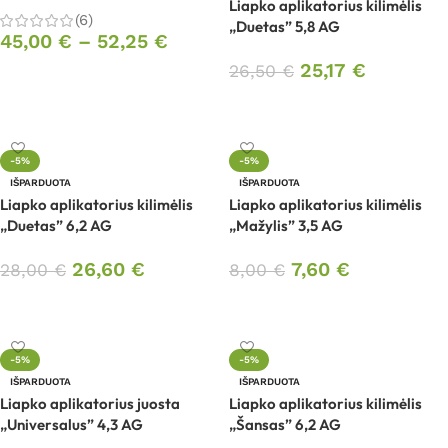
Liapko aplikatorius kilimėlis
(6)
„Duetas” 5,8 AG
45,00
€
–
52,25
€
25,17
€
26,50
€
Pasirinkti savybes
Daugiau
-5%
-5%
IŠPARDUOTA
IŠPARDUOTA
Liapko aplikatorius kilimėlis
Liapko aplikatorius kilimėlis
„Duetas” 6,2 AG
„Mažylis” 3,5 AG
26,60
€
7,60
€
28,00
€
8,00
€
Daugiau
Daugiau
-5%
-5%
IŠPARDUOTA
IŠPARDUOTA
Liapko aplikatorius juosta
Liapko aplikatorius kilimėlis
„Universalus” 4,3 AG
„Šansas” 6,2 AG