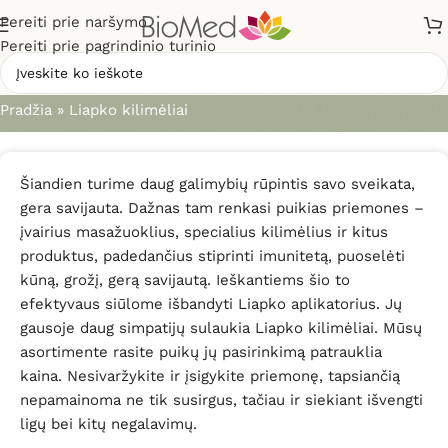
Pereiti prie naršymo
Pereiti prie pagrindinio turinio
Liapko kilimėliai
Pradžia
»
Liapko kilimėliai
Šiandien turime daug galimybių rūpintis savo sveikata,
gera savijauta. Dažnas tam renkasi puikias priemones –
įvairius masažuoklius, specialius kilimėlius ir kitus
produktus, padedančius stiprinti imunitetą, puoselėti
kūną, grožį, gerą savijautą. Ieškantiems šio to
efektyvaus siūlome išbandyti Liapko aplikatorius. Jų
gausoje daug simpatijų sulaukia Liapko kilimėliai. Mūsų
asortimente rasite puikų jų pasirinkimą patrauklia
kaina. Nesivaržykite ir įsigykite priemonę, tapsiančią
nepamainoma ne tik susirgus, tačiau ir siekiant išvengti
ligų bei kitų negalavimų.