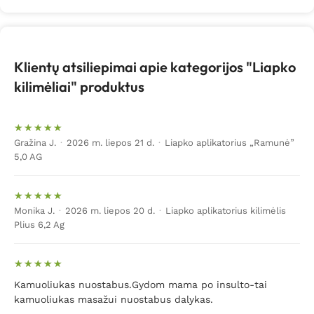
Klientų atsiliepimai apie kategorijos "Liapko
kilimėliai" produktus
Gražina J.
·
2026 m. liepos 21 d.
·
Liapko aplikatorius „Ramunė”
5,0 AG
Monika J.
·
2026 m. liepos 20 d.
·
Liapko aplikatorius kilimėlis
Plius 6,2 Ag
Kamuoliukas nuostabus.Gydom mama po insulto-tai
kamuoliukas masažui nuostabus dalykas.