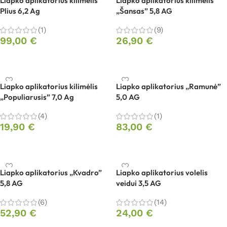
Liapko aplikatorius kilimėlis
Liapko aplikatorius kilimėlis
Plius 6,2 Ag
„Šansas” 5,8 AG
(1)
(9)
99,00
€
26,90
€
Į krepšelį
Į krepšelį
Liapko aplikatorius kilimėlis
Liapko aplikatorius „Ramunė”
„Populiarusis” 7,0 Ag
5,0 AG
(4)
(1)
19,90
€
83,00
€
Į krepšelį
Į krepšelį
Liapko aplikatorius „Kvadro”
Liapko aplikatorius volelis
5,8 AG
veidui 3,5 AG
(6)
(14)
52,90
€
24,00
€