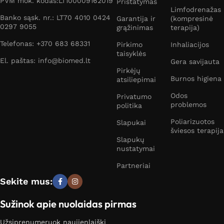
PVM mok. kodas:LT100009162019
Pristatymas
Limfodrenažas
Banko sąsk. nr.: LT70 4010 0424
Garantija ir
(kompresinė
0297 9055
grąžinimas
terapija)
Telefonas: +370 683 68331
Pirkimo
Inhaliacijos
taisyklės
El. paštas: info@biomed.lt
Gera savijauta
Pirkėjų
Burnos higiena
atsiliepimai
Odos
Privatumo
problemos
politika
Poliarizuotos
Slapukai
šviesos terapija
Slapukų
nustatymai
Partneriai
Sekite mus:
Sužinok apie nuolaidas pirmas
Užsiprenumeruok naujienlaiškį