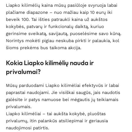
Liapko kilimėlių kaina mūsų pasiūloje svyruoja labai
plačiame diapazone – nuo mažiau kaip 10 eurų iki
beveik 100. Tai išties patraukli kaina už aukštos
kokybės, patvarų ir funkcionalų daiktą, kuriuo
gerinsime sveikatą, savijautą, puoselėsime savo kūną.
Norintys mokėti pigiau neskuba pirkti ir palaukia, kol
šioms prekėms bus taikoma akcija.
Kokia Liapko kilimėlių nauda ir
privalumai?
Mūsų parduodami Liapko kilimėliai efektyvūs ir labai
paprastai naudojami. Jie visiškai saugūs, jais naudotis
galėsite ir patys namuose bei mėgautis jų teikiamais
privalumais.
Liapko kilimėliai – tai aukšta kokybė, pluoštas
privalumų, itin palankūs atsiliepimai ir geriausia
naudojimosi patirtis.