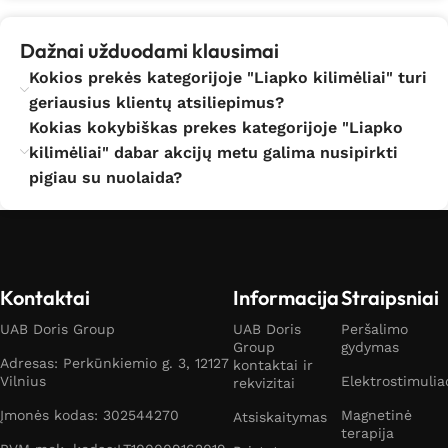
Dažnai užduodami klausimai
Kokios prekės kategorijoje "Liapko kilimėliai" turi
geriausius klientų atsiliepimus?
Kokias kokybiškas prekes kategorijoje "Liapko
kilimėliai" dabar akcijų metu galima nusipirkti
pigiau su nuolaida?
Kontaktai
Informacija
Straipsniai
UAB Doris Group
UAB Doris
Peršalimo
Group
gydymas
Adresas: Perkūnkiemio g. 3, 12127
kontaktai ir
Vilnius
Elektrostimulia
rekvizitai
Įmonės kodas: 302544270
Magnetinė
Atsiskaitymas
terapija