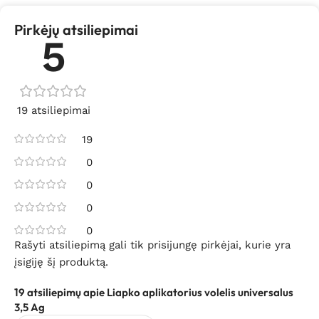
Pirkėjų atsiliepimai
5
19 atsiliepimai
19
0
0
0
0
Rašyti atsiliepimą gali tik prisijungę pirkėjai, kurie yra
įsigiję šį produktą.
19 atsiliepimų apie
Liapko aplikatorius volelis universalus
3,5 Ag