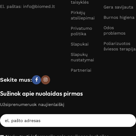
taisyklės
El. paštas: info@biomed.lt
Gera savijauta
Pirkėjų
Burnos higiena
atsiliepimai
Odos
Privatumo
problemos
politika
Poliarizuotos
Slapukai
šviesos terapija
Slapukų
nustatymai
Partneriai
Sekite mus:
Sužinok apie nuolaidas pirmas
Užsiprenumeruok naujienlaiškį