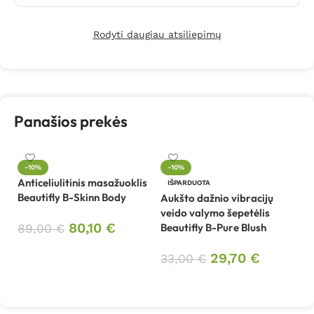
Rodyti daugiau atsiliepimų
Panašios prekės
-10%
-10%
Anticeliulitinis masažuoklis
Be
IŠPARDUOTA
Beautifly B-Skinn Body
ap
Aukšto dažnio vibracijų
Gl
veido valymo šepetėlis
80,10
€
Beautifly B-Pure Blush
89,00
€
9
Į krepšelį
29,70
€
33,00
€
Daugiau