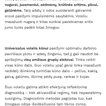
nugarai, juosmeniui, sėdmenų, krūtinės sritims, pilvui,
galūnėms.
Tarp adatų ir odos susidaranti galvaninė
srovė pasižymi impulsinėmis savybėmis. Voleliu
masažuoti nugarą ir kitas sunkiai pasiekiamas sritis
jums turės padėti kitas žmogus.
Universalus volelis kūnui
pasižymi optimaliu darbinio
paviršiaus plotu ir adatų žingsniu, tad jį gali naudoti be
apribojimų
visų amžiaus grupių atstovai
. Tinka veikti
visas kūno dalis. šiuo voleliu ypač gerai tinka masažuoti
nedidelį išlinkimą turinčias kūno dalis – pečius, kaklą,
galvą, galūnes, išorinę pėdų pusę, rankas ir kojas.
Šiuo voleliu galima atlikti efektyvią reflektorinę
diagnostiką – tiek akivaizdžiai regimų, tiek nepastebimų
susirgimų. Diagnostinis metodas pagrįstas tuo, kad
žmogaus odoje išsidėsčiusios tam tikros zonos,