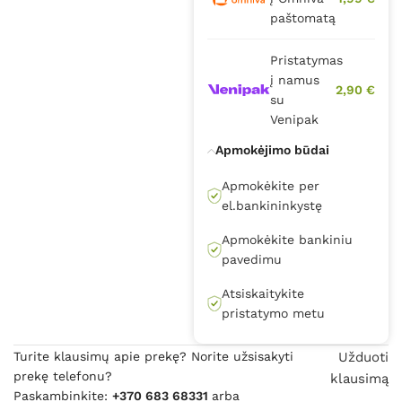
paštomatą
Pristatymas
į namus
2,90 €
su
Venipak
Apmokėjimo būdai
Apmokėkite per
el.bankininkystę
Apmokėkite bankiniu
pavedimu
Atsiskaitykite
pristatymo metu
Turite klausimų apie prekę? Norite užsisakyti
Užduoti
prekę telefonu?
klausimą
Paskambinkite:
+370 683 68331
arba