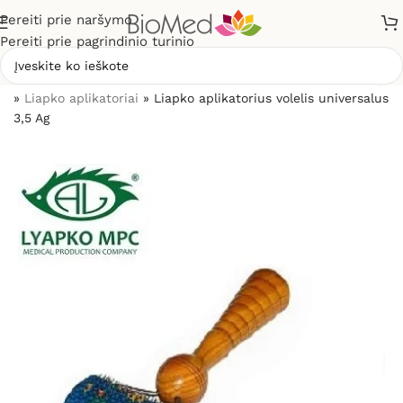
Pereiti prie naršymo
Pereiti prie pagrindinio turinio
Pradžia
»
Skausmo gydymui, malšinimui
»
Pagal prekės rūšį
»
Liapko aplikatoriai
»
Liapko aplikatorius volelis universalus
3,5 Ag