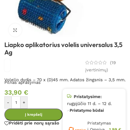
Spustelėkite, kad padidintumėte
Liapko aplikatorius volelis universalus 3,5
Ag
(
19
įvertinimų)
Volelio dydis – 70 x (D)45 mm. Adatos žingsnis – 3,5 mm.
Pilnas aprašymas
33,90
€
Pristatysime:
-
+
rugpjūčio 11 d. – 12 d.
Pristatymo būdai
Į krepšelį
Pridėti prie norų sąrašo
Pristatymas
į Omniva
1,99 €