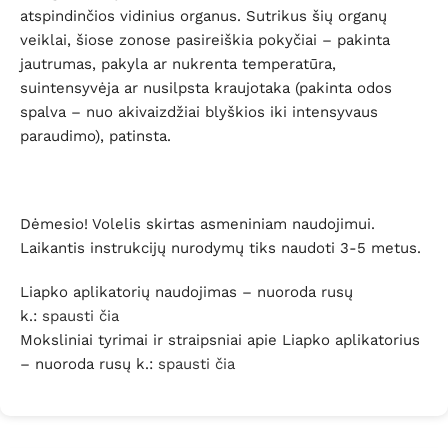
atspindinčios vidinius organus. Sutrikus šių organų
veiklai, šiose zonose pasireiškia pokyčiai – pakinta
jautrumas, pakyla ar nukrenta temperatūra,
suintensyvėja ar nusilpsta kraujotaka (pakinta odos
spalva – nuo akivaizdžiai blyškios iki intensyvaus
paraudimo), patinsta.
Dėmesio! Volelis skirtas asmeniniam naudojimui.
Laikantis instrukcijų nurodymų tiks naudoti 3-5 metus.
Liapko aplikatorių naudojimas – nuoroda rusų
k.:
spausti čia
Moksliniai tyrimai ir straipsniai apie Liapko aplikatorius
– nuoroda rusų k.:
spausti čia