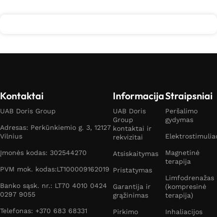
Kontaktai
Informacija
Straipsniai
UAB Doris Group
UAB Doris
Peršalimo
Group
gydymas
Adresas: Perkūnkiemio g. 3, 12127
kontaktai ir
Vilnius
Elektrostimulia
rekvizitai
Įmonės kodas: 302544270
Magnetinė
Atsiskaitymas
terapija
PVM mok. kodas:LT100009162019
Pristatymas
Limfodrenažas
Banko sąsk. nr.: LT70 4010 0424
Garantija ir
(kompresinė
0297 9055
grąžinimas
terapija)
Telefonas: +370 683 68331
Pirkimo
Inhaliacijos