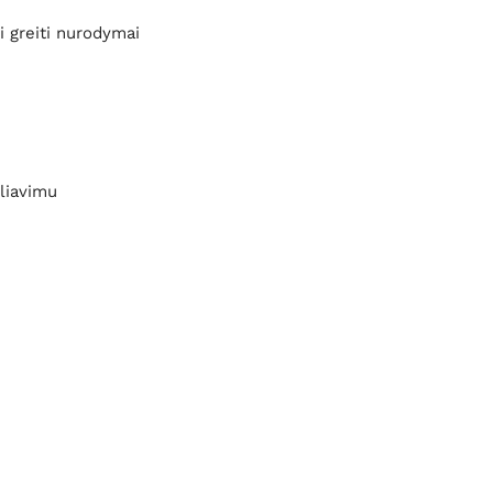
i greiti nurodymai
liavimu