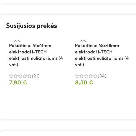
Susijusios prekės
Pakaitiniai 41x41mm
Pakaitiniai 48x48mm
elektrodai I-TECH
elektrodai I-TECH
elektrostimuliatoriams (4
elektrostimuliatoriams (4
vnt.)
vnt.)
(21)
(34)
7,90
€
8,30
€