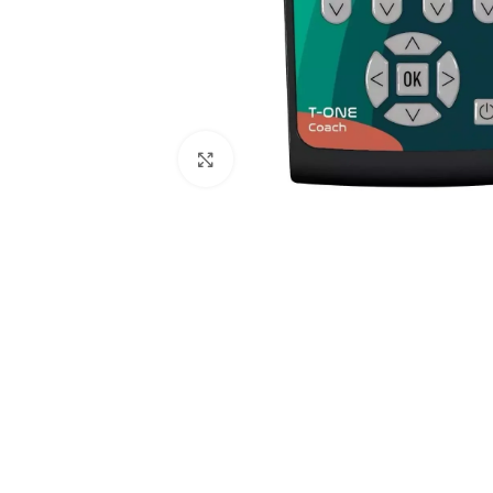
Spustelėkite, kad padidintumėte