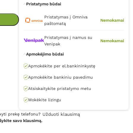
Pristatymo būdai
Pristatymas į Omniva
Nemokamai
paštomatą
Pristatymas į namus su
Nemokamai
Venipak
Apmokėjimo būdai
Apmokėkite per el.bankininkystę
Apmokėkite bankiniu pavedimu
Atsiskaitykite pristatymo metu
Mokėkite lizingu
kyti prekę telefonu?
Užduoti klausimą
šykite savo klausimą.