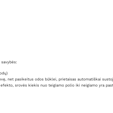
 savybės:
rodų)
ę, net pasikeitus odos būklei, prietaisas automatiškai sustoja, 
s efekto, srovės kiekis nuo teigiamo polio iki neigiamo yra pa