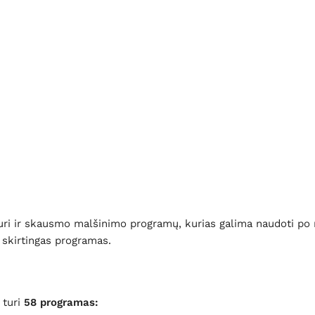
 turi ir skausmo malšinimo programų, kurias galima naudoti po 
skirtingas programas.
 turi
58 programas: