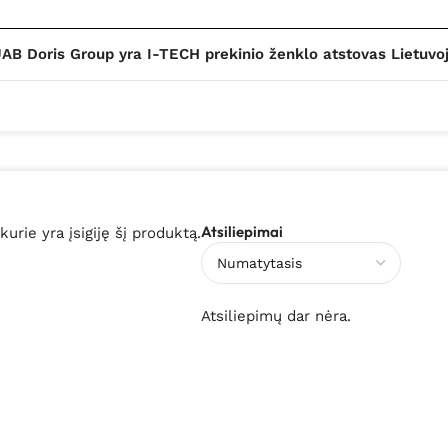
AB Doris Group yra I-TECH prekinio ženklo atstovas Lietuvo
Atsiliepimai
 kurie yra įsigiję šį produktą.
Atsiliepimų dar nėra.