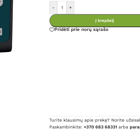
-
+
Į krepšelį
Pridėti prie norų sąrašo
Turite klausimų apie prekę? Norite užsisa
Paskambinkite:
+370 683 68331
arba
para