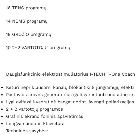
16 TENS programų
14 NEMS programų
18 GROŽIO programų
10 2+2 VARTOTOJŲ programų
Daugiafunkcinio elektrostimuliatorius I-TECH T-One Coach
Keturi nepriklausomi kanalų blokai (iki 8 jungiamųjų elekt
Pastovios srovės generatorius (gali garantuoti nuolatinę srov
Lygi dvifazė kvadratinė banga: norint išvengti poliarizacijo
2 + 2 vartotojų programos
Grafinis ekrano foninis apšvietimas
Lengva naudotis klaviatūra
Techninės savybės: