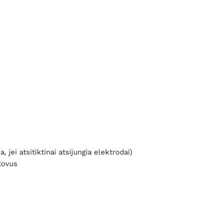
jei atsitiktinai atsijungia elektrodai)
stovus