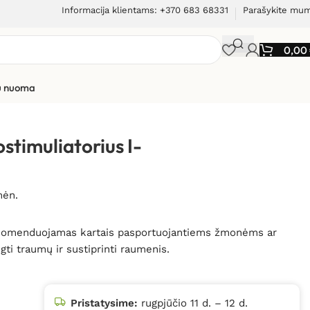
Informacija klientams: +370 683 68331
Parašykite mu
0,00
ių nuoma
liatorius I-TECH T-One Coach
stimuliatorius I-
mėn.
 rekomenduojamas kartais pasportuojantiems žmonėms ar
ti traumų ir sustiprinti raumenis.
Pristatysime:
rugpjūčio 11 d. – 12 d.