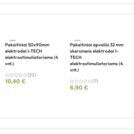
Pakaitiniai 50x90mm
Pakaitiniai apvalūs 32 mm
elektrodai I-TECH
skersmens elektrodai I-
elektrostimuliatoriams (4
TECH
vnt.)
elektrostimuliatoriams (4
vnt.)
(32)
10,40
€
(7)
6,90
€