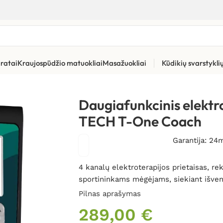
ratai
Kraujospūdžio matuokliai
Masažuokliai
Kūdikių svarstykl
oriai raumenims stimuliuoti (EMS)
»
Daugiafunkcinis elektrostimu
Daugiafunkcinis elektro
TECH T-One Coach
Garantija: 24
4 kanalų elektroterapijos prietaisas,
sportininkams mėgėjams, siekiant išveng
Pilnas aprašymas
289,00
€