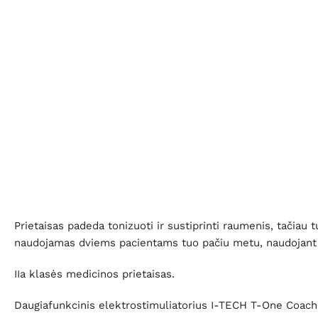
Prietaisas padeda tonizuoti ir sustiprinti raumenis, tačiau
naudojamas dviems pacientams tuo pačiu metu, naudojant 
IIa klasės medicinos prietaisas.
Daugiafunkcinis elektrostimuliatorius I-TECH T-One Coach