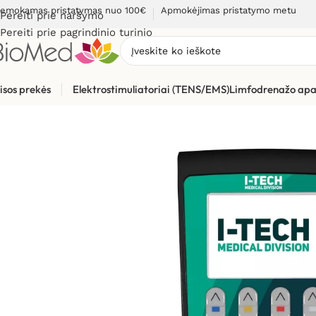
emokamas pristatymas nuo 100€
Apmokėjimas pristatymo metu
Pereiti prie naršymo
Pereiti prie pagrindinio turinio
isos prekės
Elektrostimuliatoriai (TENS/EMS)
Limfodrenažo apa
Pradžia
»
Elektrostimuliacijai (TENS / EMS)
»
Elektrostimuliat