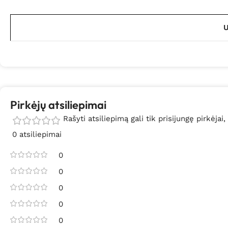
U
Pirkėjų atsiliepimai
Rašyti atsiliepimą gali tik prisijungę pirkėjai,
0 atsiliepimai
0
0
0
0
0