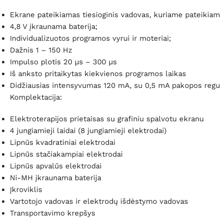
Ekrane pateikiamas tiesioginis vadovas, kuriame pateikiam
4,8 V įkraunama baterija;
Individualizuotos programos vyrui ir moteriai;
Dažnis 1 – 150 Hz
Impulso plotis 20 µs – 300 µs
Iš anksto pritaikytas kiekvienos programos laikas
Didžiausias intensyvumas 120 mA, su 0,5 mA pakopos regu
Komplektacija:
Elektroterapijos prietaisas su grafiniu spalvotu ekranu
4 jungiamieji laidai (8 jungiamieji elektrodai)
Lipnūs kvadratiniai elektrodai
Lipnūs stačiakampiai elektrodai
Lipnūs apvalūs elektrodai
Ni-MH įkraunama baterija
Įkroviklis
Vartotojo vadovas ir elektrodų išdėstymo vadovas
Transportavimo krepšys