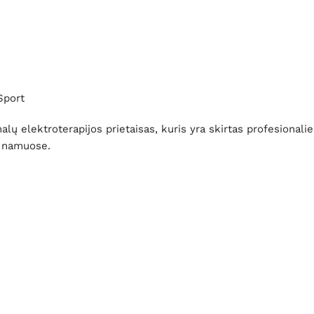
Sport
lų elektroterapijos prietaisas, kuris yra skirtas profesional
as namuose.