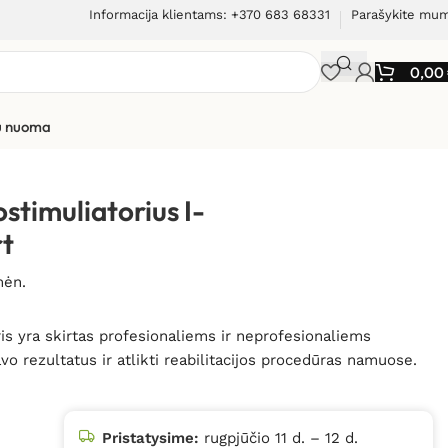
Informacija klientams: +370 683 68331
Parašykite mu
0,00
ių nuoma
liatorius I-TECH T-One Medi Sport
stimuliatorius I-
t
mėn.
ris yra skirtas profesionaliems ir neprofesionaliems
vo rezultatus ir atlikti reabilitacijos procedūras namuose.
Pristatysime:
rugpjūčio 11 d. – 12 d.