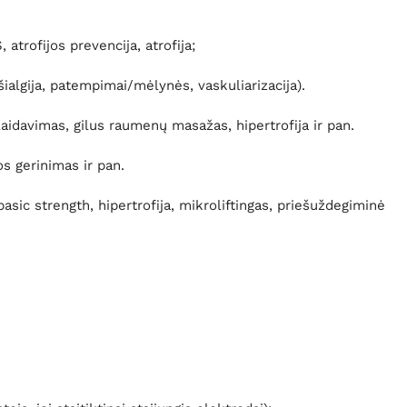
trofijos prevencija, atrofija;
algija, patempimai/mėlynės, vaskuliarizacija).
idavimas, gilus raumenų masažas, hipertrofija ir pan.
os gerinimas ir pan.
sic strength, hipertrofija, mikroliftingas, priešuždegiminė