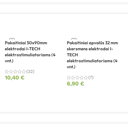
Pakaitiniai 50x90mm
Pakaitiniai apvalūs 32 mm
elektrodai I-TECH
skersmens elektrodai I-
elektrostimuliatoriams (4
TECH
vnt.)
elektrostimuliatoriams (4
vnt.)
(32)
10,40
€
(7)
6,90
€