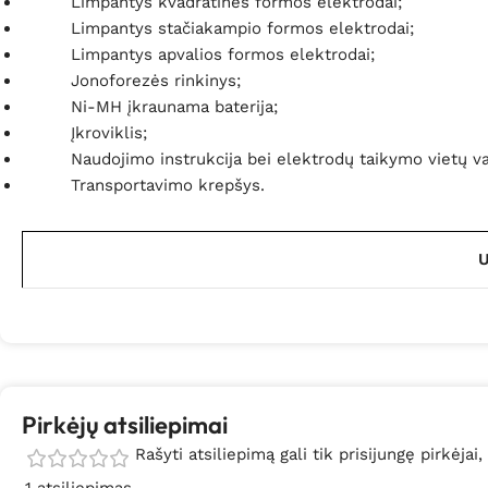
Limpantys kvadratinės formos elektrodai;
Limpantys stačiakampio formos elektrodai;
Limpantys apvalios formos elektrodai;
Jonoforezės rinkinys;
Ni-MH įkraunama baterija;
Įkroviklis;
Naudojimo instrukcija bei elektrodų taikymo vietų va
Transportavimo krepšys.
U
Pirkėjų atsiliepimai
Rašyti atsiliepimą gali tik prisijungę pirkėjai,