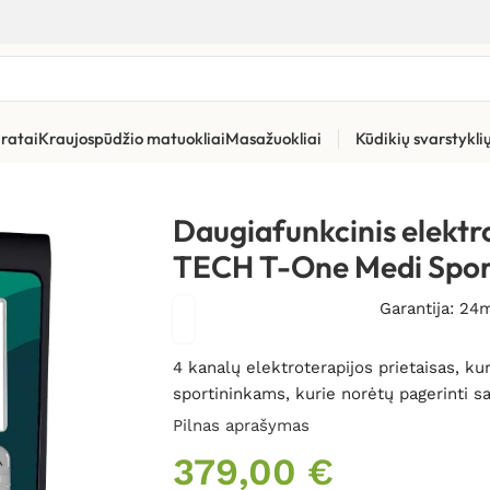
ratai
Kraujospūdžio matuokliai
Masažuokliai
Kūdikių svarstykl
oriai raumenims stimuliuoti (EMS)
»
Daugiafunkcinis elektrostimu
Daugiafunkcinis elektro
TECH T-One Medi Spor
Garantija: 24
4 kanalų elektroterapijos prietaisas, ku
sportininkams, kurie norėtų pagerinti sa
Pilnas aprašymas
379,00
€