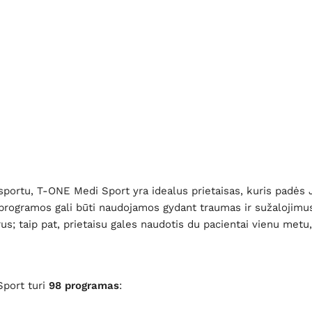
sportu, T-ONE Medi Sport yra idealus prietaisas, kuris padės Ju
os programos gali būti naudojamos gydant traumas ir sužalojimus
us; taip pat, prietaisu gales naudotis du pacientai vienu metu
Sport turi
98 programas
: