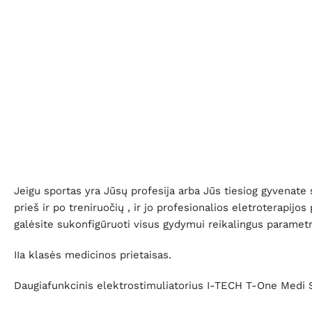
Jeigu sportas yra Jūsų profesija arba Jūs tiesiog gyvenate 
prieš ir po treniruočių , ir jo profesionalios eletroterapij
galėsite sukonfigūruoti visus gydymui reikalingus parametr
IIa klasės medicinos prietaisas.
Daugiafunkcinis elektrostimuliatorius I-TECH T-One Medi 