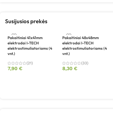
Susijusios prekės
Pakaitiniai 41x41mm
Pakaitiniai 48x48mm
elektrodai I-TECH
elektrodai I-TECH
elektrostimuliatoriams (4
elektrostimuliatoriams (4
vnt.)
vnt.)
(21)
(33)
7,90
€
8,30
€