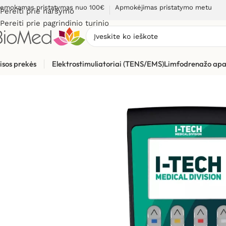
emokamas pristatymas nuo 100€
Apmokėjimas pristatymo metu
Pereiti prie naršymo
Pereiti prie pagrindinio turinio
isos prekės
Elektrostimuliatoriai (TENS/EMS)
Limfodrenažo apa
Pradžia
»
Elektrostimuliacijai (TENS / EMS)
»
Elektrostimuliat