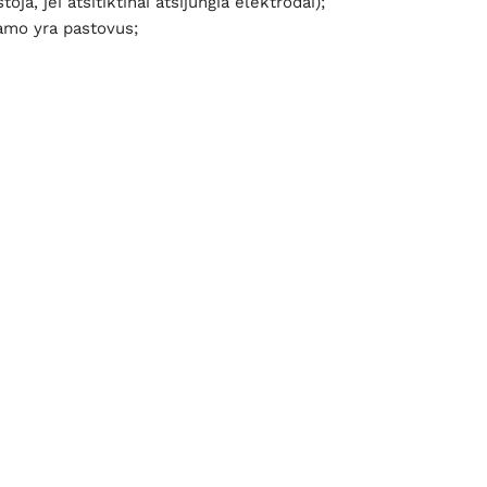
ja, jei atsitiktinai atsijungia elektrodai);
iamo yra pastovus;