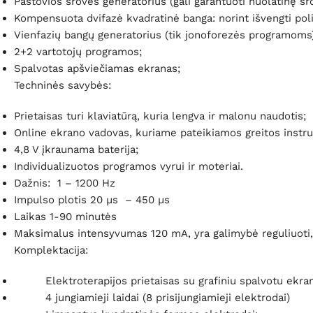
Pastovios srovės generatorius (gali garantuoti nuolatinę srov
Kompensuota dvifazė kvadratinė banga: norint išvengti poli
Vienfazių bangų generatorius (tik jonoforezės programoms)
2+2 vartotojų programos;
Spalvotas apšviečiamas ekranas;
Techninės savybės:
Prietaisas turi klaviatūrą, kuria lengva ir malonu naudotis;
Online ekrano vadovas, kuriame pateikiamos greitos instru
4,8 V įkraunama baterija;
Individualizuotos programos vyrui ir moteriai.
Dažnis: 1 – 1200 Hz
Impulso plotis 20 µs – 450 µs
Laikas 1-90 minutės
Maksimalus intensyvumas 120 mA, yra galimybė reguliuoti,
Komplektacija:
Elektroterapijos prietaisas su grafiniu spalvotu ekra
4 jungiamieji laidai (8 prisijungiamieji elektrodai)