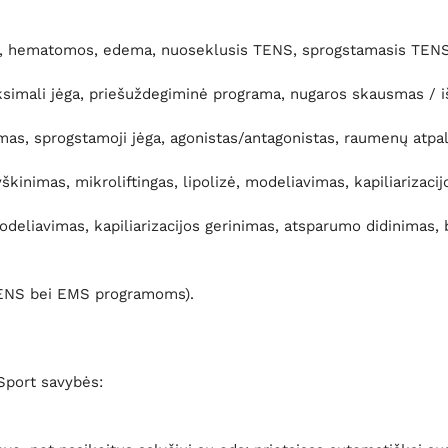
s, hematomos, edema, nuoseklusis TENS, sprogstamasis TENS, a
imali jėga, priešuždegiminė programa, nugaros skausmas / iši
s, sprogstamoji jėga, agonistas/antagonistas, raumenų atpala
kinimas, mikroliftingas, lipolizė, modeliavimas, kapiliarizacij
eliavimas, kapiliarizacijos gerinimas, atsparumo didinimas, ba
 TENS bei EMS programoms).
Sport savybės: