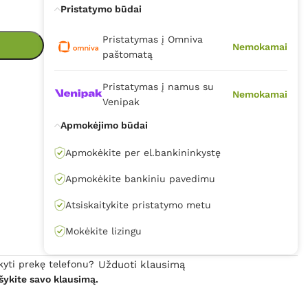
Pristatymo būdai
Pristatymas į Omniva
Nemokamai
paštomatą
Pristatymas į namus su
Nemokamai
Venipak
Apmokėjimo būdai
Apmokėkite per el.bankininkystę
Apmokėkite bankiniu pavedimu
Atsiskaitykite pristatymo metu
Mokėkite lizingu
kyti prekę telefonu?
Užduoti klausimą
šykite savo klausimą.