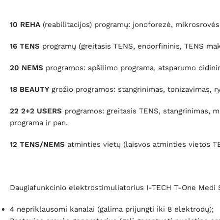
10 REHA
(reabilitacijos) programų: jonoforezė, mikrosrovė
16 TENS
programų (greitasis TENS, endorfininis, TENS maks
20 NEMS
programos: apšilimo programa, atsparumo didinima
18 BEAUTY
grožio programos: stangrinimas, tonizavimas, ryš
22 2+2 USERS
programos: greitasis TENS, stangrinimas, mod
programa ir pan.
12 TENS/NEMS
atminties vietų (laisvos atminties vietos
Daugiafunkcinio elektrostimuliatorius I-TECH T-One Medi 
4 nepriklausomi kanalai (galima prijungti iki 8 elektrodų);