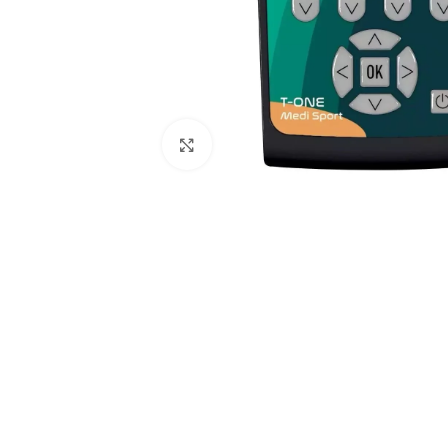
Spustelėkite, kad padidintumėte