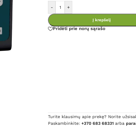
-
+
Į krepšelį
Pridėti prie norų sąrašo
Turite klausimų apie prekę? Norite užsisa
Paskambinkite:
+370 683 68331
arba
para