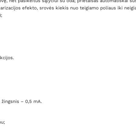
ę, net pasikeitus sąlyčiui su oda; prietaisas automatiškai susto
arizacijos efekto, srovės kiekis nuo teigiamo poliaus iki neig
;
kcijos.
 žingsnis – 0,5 mA.
nu;