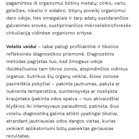
pagamintos iš organizmui būtinų metalų: cinko, vario,
geležies, nikelio ir sidabro. Stiprų poveikį organizmui
daro odoje, ties smaigaliais ir tarp adatų susidarančios
galvaninės srovės, sustiprinančios mikroelektroforezės
cirkuliaciją vidinėse organizmo srityse.
Volelis veidui
– labai patogi profilaktinė ir tikslios
refleksinės diagnostikos priemonė. Diagnostinis
metodas pagrįstas tuo, kad žmogaus odoje
išsidėsčiusios tam tikros zonos, atspindinčios vidinius
organus. Sutrikus šių organų veiklai, šiose zonose
pasireiškia pokyčiai – pakinta jautrumas, pakyla ar
nukrenta temperatūra, suintensyvėja ar nusilpsta
kraujotaka (pakinta odos spalva – nuo akivaizdžiai
blyškios iki intensyvaus paraudimo), patinsta. šiuo
voleliu diagnostiką galima atlikti ypatingai tiksliai,
atrandant jautriausias odos dangos vietas, kurias
veikiant aplikatoriumi būtų pasiektas geriausias
rezultatas.