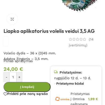
Spustelėkite, kad padidintumėte
Liapko aplikatorius volelis veidui 3,5 AG
(
14
įvertinimų)
Volelio dydis – 36 x (D)45 mm.
Adatos žingsnis – 3,5 mm.
Pilnas aprašymas
24,00
€
Pristatysime:
-
+
rugpjūčio 12 d. – 13 d.
Pristatymo būdai
Į krepšelį
Pridėti prie norų sąrašo
Pristatymas
į Omniva
1,99 €
paštomatą