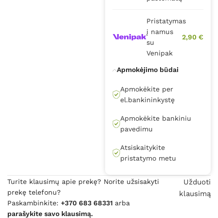
Pristatymas
į namus
2,90 €
su
Venipak
Apmokėjimo būdai
Apmokėkite per
el.bankininkystę
Apmokėkite bankiniu
pavedimu
Atsiskaitykite
pristatymo metu
Turite klausimų apie prekę? Norite užsisakyti
Užduoti
prekę telefonu?
klausimą
Paskambinkite:
+370 683 68331
arba
parašykite savo klausimą.