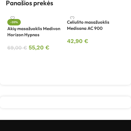
Panašios prekės
Celiulito masažuoklis
-20%
Medisana AC 900
Akių masažuoklis Medivon
Ce
Horizon Hypnos
M
42,90
€
55,20
€
69,00
€
5
Į krepšelį
Į krepšelį