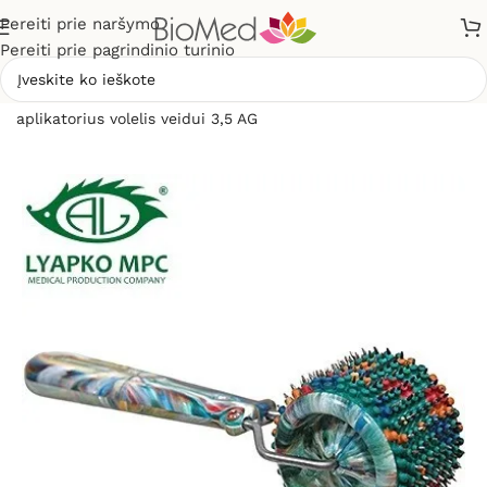
Pereiti prie naršymo
Pereiti prie pagrindinio turinio
Pradžia
»
Masažuokliai
»
Liapko aplikatoriai
»
Liapko
aplikatorius volelis veidui 3,5 AG