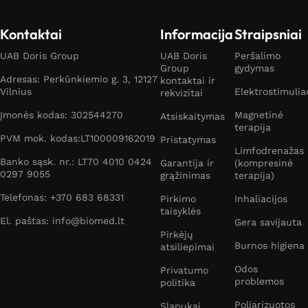
Kontaktai
Informacija
Straipsniai
UAB Doris Group
UAB Doris
Peršalimo
Group
gydymas
Adresas: Perkūnkiemio g. 3, 12127
kontaktai ir
Vilnius
Elektrostimulia
rekvizitai
Įmonės kodas: 302544270
Magnetinė
Atsiskaitymas
terapija
PVM mok. kodas:LT100009162019
Pristatymas
Limfodrenažas
Banko sąsk. nr.: LT70 4010 0424
Garantija ir
(kompresinė
0297 9055
grąžinimas
terapija)
Telefonas: +370 683 68331
Pirkimo
Inhaliacijos
taisyklės
El. paštas: info@biomed.lt
Gera savijauta
Pirkėjų
Burnos higiena
atsiliepimai
Odos
Privatumo
problemos
politika
Poliarizuotos
Slapukai