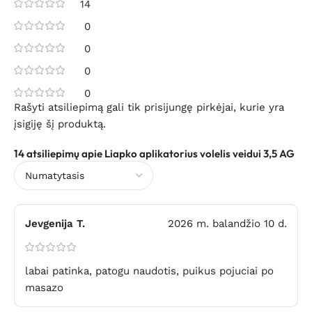
14
0
0
0
0
Rašyti atsiliepimą gali tik prisijungę pirkėjai, kurie yra
įsigiję šį produktą.
14 atsiliepimų apie
Liapko aplikatorius volelis veidui 3,5 AG
Jevgenija T.
2026 m. balandžio 10 d.
labai patinka, patogu naudotis, puikus pojuciai po
masazo