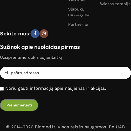
šviesos terapija
Slapukų
nustatymai
Partneriai
Sekite mus:
Sužinok apie nuolaidas pirmas
Užsiprenumeruok naujienlaiškį
Noriu gauti informaciją apie naujienas ir akcijas.
© 2014-2026 Biomed.lt. Visos teisės saugomos. Be UAB