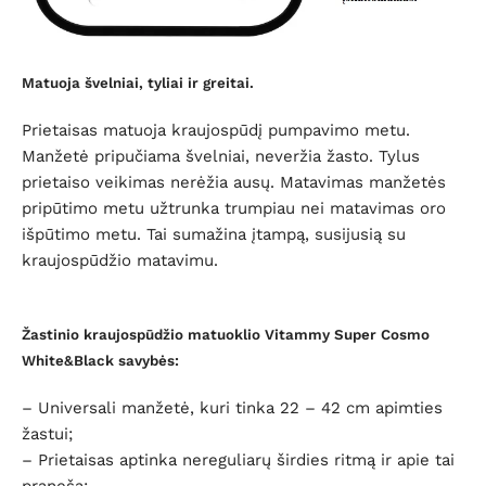
Matuoja švelniai, tyliai ir greitai.
Prietaisas matuoja kraujospūdį pumpavimo metu.
Manžetė pripučiama švelniai, neveržia žasto. Tylus
prietaiso veikimas nerėžia ausų. Matavimas manžetės
pripūtimo metu užtrunka trumpiau nei matavimas oro
išpūtimo metu.
Tai sumažina įtampą, susijusią su
kraujospūdžio matavimu.
Žastinio kraujospūdžio matuoklio Vitammy Super Cosmo
White&Black savybės:
– Universali manžetė, kuri t
inka 22 – 42 cm apimties
žastui;
– Prietaisas aptinka nereguliarų širdies ritmą ir apie tai
praneša;