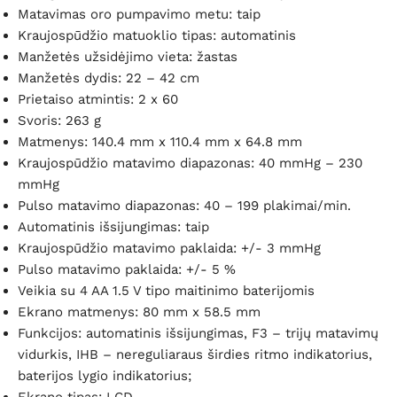
Matavimas oro pumpavimo metu: taip
Kraujospūdžio matuoklio tipas: automatinis
Manžetės užsidėjimo vieta: žastas
Manžetės dydis: 22 – 42 cm
Prietaiso atmintis: 2 x 60
Svoris: 263 g
Matmenys: 140.4 mm x 110.4 mm x 64.8 mm
K
raujospūdžio
matavimo diapazonas: 40 mmHg – 230
mmHg
Pulso matavimo diapazonas: 40 – 199
plakimai/min.
Automatinis išsijungimas: taip
Kraujospūdžio matavimo paklaida: +/- 3 mmHg
Pulso matavimo paklaida: +/- 5 %
V
eikia su 4 AA 1.5 V tipo maitinimo baterijomis
Ekrano matmenys: 80 mm x 58.5 mm
Funkcijos: automatinis išsijungimas, F3 –
trijų matavimų
vidurkis
, IHB – nereguliaraus širdies ritmo indikatorius,
baterijos lygio indikatorius;
Ekrano tipas: LCD