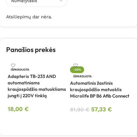
Atsiliepimų dar nėra.
Panašios prekės
IŠPARDUOTA
-30%
Adapteris TB-233 AND
Kr
IŠPARDUOTA
automatiniams
s
Automatinis žastinis
kraujospūdžio matuokliams
kraujospūdžio matuoklis
jungti į 220V tinklą
Microlife BP B6 Afib Connect
1
18,00
€
57,33
€
81,90
€
Daugiau
Daugiau