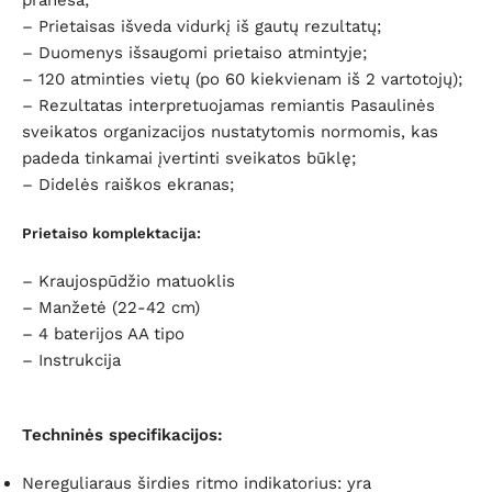
– Prietaisas išveda vidurkį iš gautų rezultatų;
– Duomenys išsaugomi prietaiso atmintyje;
– 120 atminties vietų (po 60 kiekvienam iš 2 vartotojų);
– Rezultatas interpretuojamas
remiantis Pasaulinės
sveikatos organizacijos nustatytomis normomis
, kas
padeda tinkamai įvertinti sveikatos būklę;
– Didelės raiškos ekranas;
Prietaiso komplektacija:
– Kraujospūdžio matuoklis
– Manžetė (22-42 cm)
– 4 baterijos AA tipo
– Instrukcija
Techninės specifikacijos:
Nereguliaraus širdies ritmo indikatorius: yra