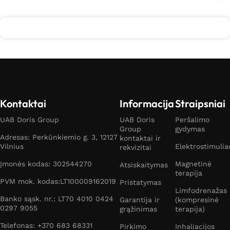
Kontaktai
Informacija
Straipsniai
UAB Doris Group
UAB Doris
Peršalimo
Group
gydymas
Adresas: Perkūnkiemio g. 3, 12127
kontaktai ir
Vilnius
Elektrostimulia
rekvizitai
Įmonės kodas: 302544270
Magnetinė
Atsiskaitymas
terapija
PVM mok. kodas:LT100009162019
Pristatymas
Limfodrenažas
Banko sąsk. nr.: LT70 4010 0424
Garantija ir
(kompresinė
0297 9055
grąžinimas
terapija)
Telefonas: +370 683 68331
Pirkimo
Inhaliacijos