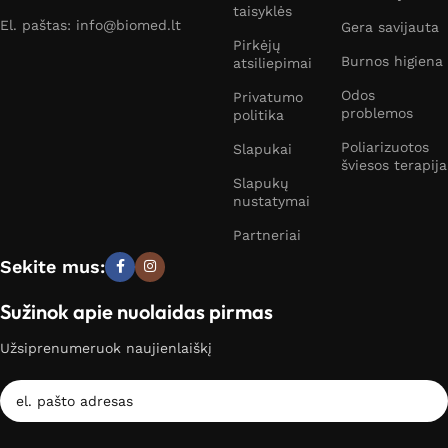
taisyklės
El. paštas: info@biomed.lt
Gera savijauta
Pirkėjų
Burnos higiena
atsiliepimai
Odos
Privatumo
problemos
politika
Poliarizuotos
Slapukai
šviesos terapija
Slapukų
nustatymai
Partneriai
Sekite mus:
Sužinok apie nuolaidas pirmas
Užsiprenumeruok naujienlaiškį