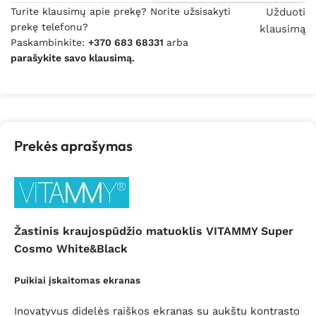
Turite klausimų apie prekę? Norite užsisakyti
Užduoti
prekę telefonu?
klausimą
Paskambinkite:
+370 683 68331
arba
parašykite savo klausimą.
Prekės aprašymas
Žastinis kraujospūdžio matuoklis VITAMMY Super
Cosmo
White&Black
Puikiai įskaitomas ekranas
Inovatyvus
didelės raiškos
ekranas su aukštu kontrasto