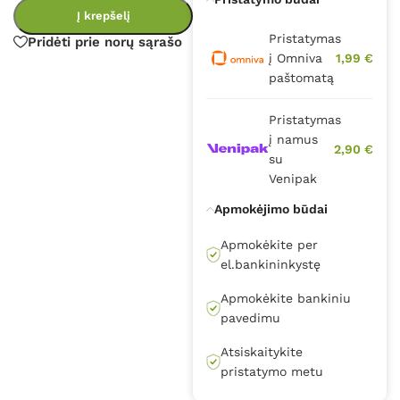
Į krepšelį
Pristatymas
Pridėti prie norų sąrašo
į Omniva
1,99 €
paštomatą
Pristatymas
į namus
2,90 €
su
Venipak
Apmokėjimo būdai
Apmokėkite per
el.bankininkystę
Apmokėkite bankiniu
pavedimu
Atsiskaitykite
pristatymo metu