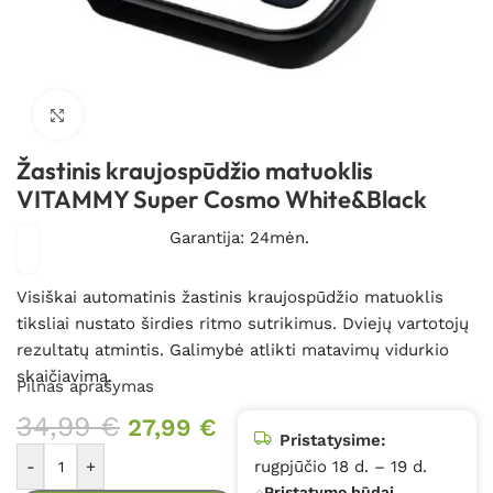
Spustelėkite, kad padidintumėte
Žastinis kraujospūdžio matuoklis
VITAMMY Super Cosmo White&Black
Garantija: 24mėn.
Visiškai automatinis žastinis kraujospūdžio matuoklis
tiksliai nustato širdies ritmo sutrikimus. Dviejų vartotojų
rezultatų atmintis. Galimybė atlikti matavimų vidurkio
skaičiavimą.
Pilnas aprašymas
34,99
€
27,99
€
Pristatysime:
-
+
rugpjūčio 18 d. – 19 d.
Pristatymo būdai