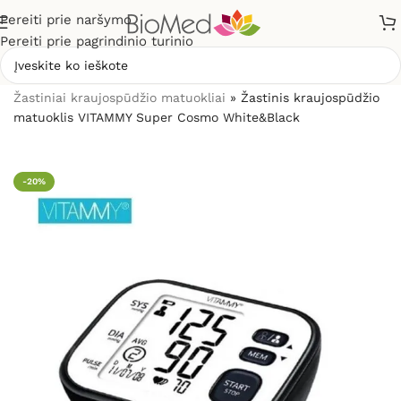
Pereiti prie naršymo
Pereiti prie pagrindinio turinio
Pradžia
»
Sveikatos priežiūrai
»
Kraujospūdžio matuokliai
»
Žastiniai kraujospūdžio matuokliai
»
Žastinis kraujospūdžio
matuoklis VITAMMY Super Cosmo White&Black
-20%