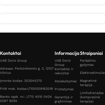
Kontaktai
Informacija
Straipsniai
UAB Doris Group
UAB Doris
Peršalimo
Group
gydymas
Adresas: Perkūnkiemio g. 3, 12127
kontaktai ir
Vilnius
Elektrostimulia
rekvizitai
Įmonės kodas: 302544270
Magnetinė
Atsiskaitymas
terapija
PVM mok. kodas:LT100009162019
Pristatymas
Limfodrenažas
Banko sąsk. nr.: LT70 4010 0424
Garantija ir
(kompresinė
0297 9055
grąžinimas
terapija)