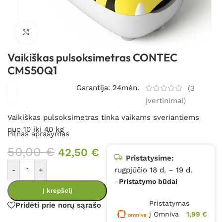
Spustelėkite, kad padidintumėte
Vaikiškas pulsoksimetras CONTEC
CMS50Q1
Garantija: 24mėn.
(
3
įvertinimai)
Vaikiškas pulsoksimetras tinka vaikams sveriantiems
nuo 10 iki 40 kg
Pilnas aprašymas
50,00
€
42,50
€
Pristatysime:
-
+
rugpjūčio 18 d. – 19 d.
Pristatymo būdai
Į krepšelį
Pristatymas
Pridėti prie norų sąrašo
į Omniva
1,99 €