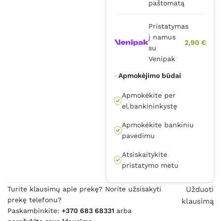
paštomatą
Pristatymas
į namus
2,90 €
su
Venipak
Apmokėjimo būdai
Apmokėkite per
el.bankininkystę
Apmokėkite bankiniu
pavedimu
Atsiskaitykite
pristatymo metu
Turite klausimų apie prekę? Norite užsisakyti
Užduoti
prekę telefonu?
klausimą
Paskambinkite:
+370 683 68331
arba