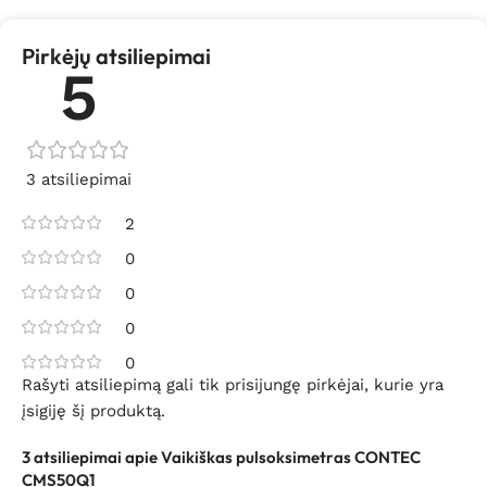
Pirkėjų atsiliepimai
5
3 atsiliepimai
2
0
0
0
0
Rašyti atsiliepimą gali tik prisijungę pirkėjai, kurie yra
įsigiję šį produktą.
3 atsiliepimai apie
Vaikiškas pulsoksimetras CONTEC
CMS50Q1