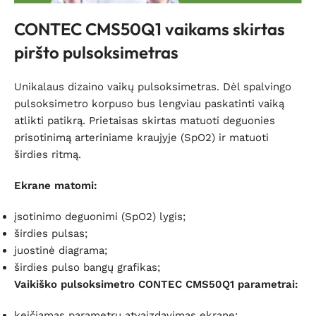
CONTEC CMS50Q1 vaikams skirtas
piršto pulsoksimetras
Unikalaus dizaino vaikų pulsoksimetras. Dėl spalvingo
pulsoksimetro korpuso bus lengviau paskatinti vaiką
atlikti patikrą. Prietaisas skirtas matuoti deguonies
prisotinimą arteriniame kraujyje (SpO2) ir matuoti
širdies ritmą.
Ekrane matomi:
įsotinimo deguonimi (SpO
2
) lygis;
širdies pulsas;
juostinė diagrama;
širdies pulso bangų grafikas;
Vaikiško pulsoksimetro CONTEC CMS50Q1
parametrai:
keičiamas parametrų atvaizdavimas ekrane;