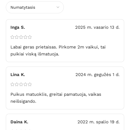
Inga S.
2025 m. vasario 13 d.
Labai geras prietaisas. Pirkome 2m vaikui, tai
puikiai viską išmatuoja.
Lina K.
2024 m. gegužės 1 d.
Puikus matuoklis, greitai pamatuoja, vaikas
neišsigando.
Daina K.
2022 m. spalio 19 d.