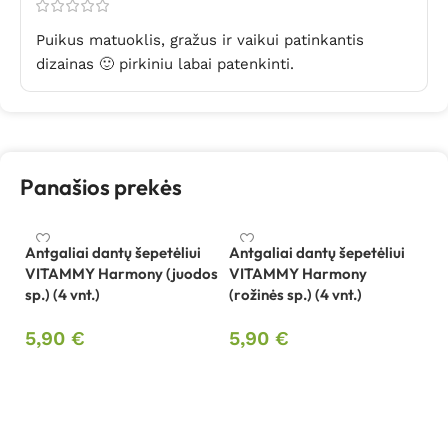
Puikus matuoklis, gražus ir vaikui patinkantis
dizainas 🙂 pirkiniu labai patenkinti.
Panašios prekės
Antgaliai dantų šepetėliui
Antgaliai dantų šepetėliui
VITAMMY Harmony (juodos
VITAMMY Harmony
sp.) (4 vnt.)
(rožinės sp.) (4 vnt.)
Be
sp
5,90
€
5,90
€
V
Į krepšelį
Į krepšelį
2