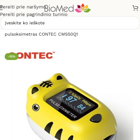
Pereiti prie naršymo
Pereiti prie pagrindinio turinio
Pradžia
»
Sveikatos priežiūrai
»
Pulsoksimetrai
»
Vaikiškas
pulsoksimetras CONTEC CMS50Q1
-15%