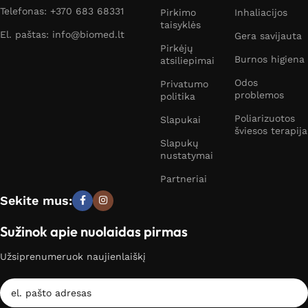
Telefonas: +370 683 68331
Pirkimo
Inhaliacijos
taisyklės
El. paštas: info@biomed.lt
Gera savijauta
Pirkėjų
Burnos higiena
atsiliepimai
Odos
Privatumo
problemos
politika
Poliarizuotos
Slapukai
šviesos terapija
Slapukų
nustatymai
Partneriai
Sekite mus:
Sužinok apie nuolaidas pirmas
Užsiprenumeruok naujienlaiškį