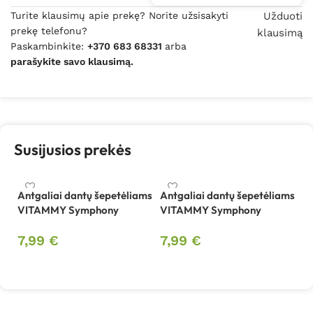
Turite klausimų apie prekę? Norite užsisakyti
Užduoti
prekę telefonu?
klausimą
Paskambinkite:
+370 683 68331
arba
parašykite savo klausimą.
Susijusios prekės
Antgaliai dantų šepetėliams
Antgaliai dantų šepetėliams
VITAMMY Symphony
VITAMMY Symphony
7,99
€
7,99
€
Į krepšelį
Į krepšelį