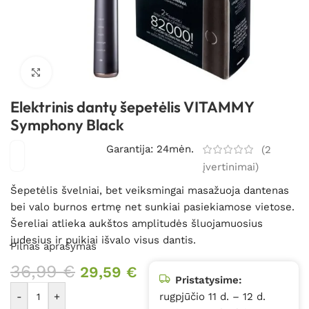
Spustelėkite, kad padidintumėte
Elektrinis dantų šepetėlis VITAMMY
Symphony Black
Garantija: 24mėn.
(
2
įvertinimai)
Šepetėlis švelniai, bet veiksmingai masažuoja dantenas
bei valo burnos ertmę net sunkiai pasiekiamose vietose.
Šereliai atlieka aukštos amplitudės šluojamuosius
judesius ir puikiai išvalo visus dantis.
Pilnas aprašymas
36,99
€
29,59
€
Pristatysime:
-
+
rugpjūčio 11 d. – 12 d.