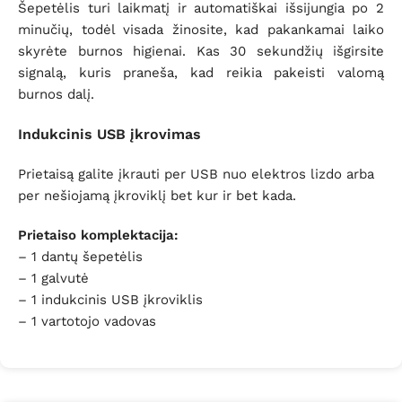
Šepetėlis turi laikmatį ir automatiškai išsijungia po 2
minučių, todėl visada žinosite, kad pakankamai laiko
skyrėte burnos higienai. Kas 30 sekundžių išgirsite
signalą, kuris praneša, kad reikia pakeisti valomą
burnos dalį.
Indukcinis USB įkrovimas
Prietaisą galite įkrauti per USB nuo elektros lizdo arba
per nešiojamą įkroviklį bet kur ir bet kada.
Prietaiso komplektacija:
– 1 dantų šepetėlis
– 1 galvutė
– 1 indukcinis USB įkroviklis
– 1 vartotojo vadovas