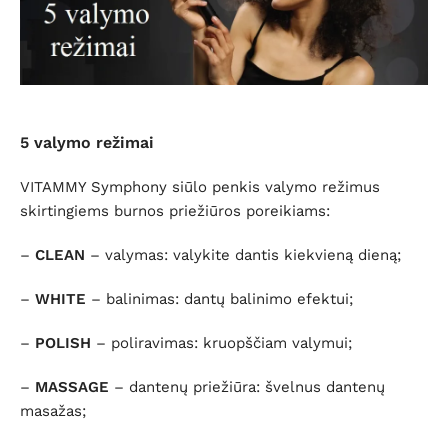
5 valymo režimai
VITAMMY Symphony siūlo penkis valymo režimus
skirtingiems burnos priežiūros poreikiams:
–
CLEAN
– valymas: valykite dantis kiekvieną dieną;
–
WHITE
– balinimas: dantų balinimo efektui;
–
POLISH
– poliravimas: kruopščiam valymui;
–
MASSAGE
– dantenų priežiūra: švelnus dantenų
masažas;