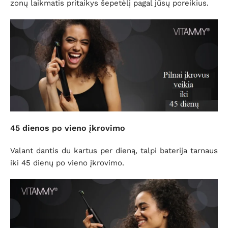
zonų laikmatis pritaikys šepetėlį pagal jūsų poreikius.
45 dienos po vieno įkrovimo
Valant dantis du kartus per dieną, talpi baterija tarnaus
iki 45 dienų po vieno įkrovimo.