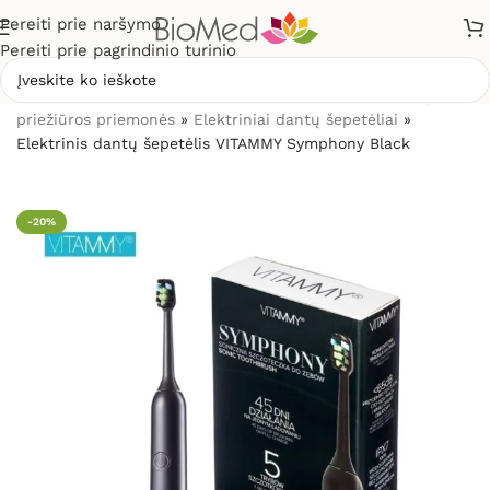
Pereiti prie naršymo
Pereiti prie pagrindinio turinio
Pradžia
»
Sveikatos priežiūrai
»
Burnos higienos, dantų
priežiūros priemonės
»
Elektriniai dantų šepetėliai
»
Elektrinis dantų šepetėlis VITAMMY Symphony Black
-20%