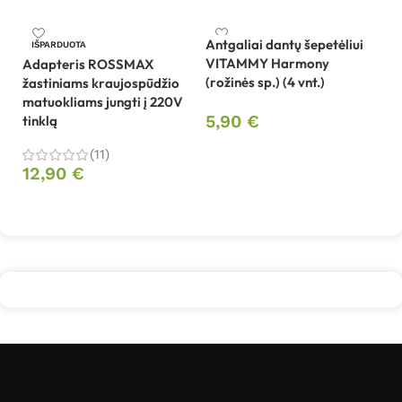
Antgaliai dantų šepetėliui
An
IŠPARDUOTA
VITAMMY Harmony
T
Adapteris ROSSMAX
(rožinės sp.) (4 vnt.)
i
žastiniams kraujospūdžio
05
matuokliams jungti į 220V
5,90
€
tinklą
6
Į krepšelį
(11)
12,90
€
Daugiau