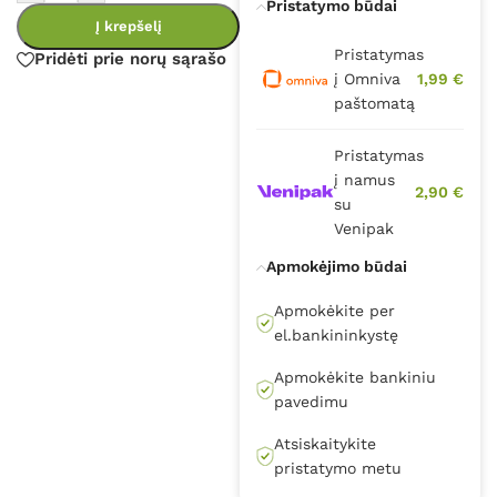
Pristatymo būdai
Į krepšelį
Pristatymas
Pridėti prie norų sąrašo
į Omniva
1,99 €
paštomatą
Pristatymas
į namus
2,90 €
su
Venipak
Apmokėjimo būdai
Apmokėkite per
el.bankininkystę
Apmokėkite bankiniu
pavedimu
Atsiskaitykite
pristatymo metu