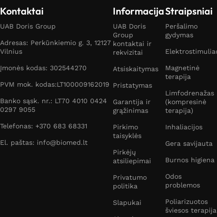
Kontaktai
Informacija
Straipsniai
UAB Doris Group
UAB Doris
Peršalimo
Group
gydymas
Adresas: Perkūnkiemio g. 3, 12127
kontaktai ir
Vilnius
Elektrostimulia
rekvizitai
Įmonės kodas: 302544270
Magnetinė
Atsiskaitymas
terapija
PVM mok. kodas:LT100009162019
Pristatymas
Limfodrenažas
Banko sąsk. nr.: LT70 4010 0424
Garantija ir
(kompresinė
0297 9055
grąžinimas
terapija)
Telefonas: +370 683 68331
Pirkimo
Inhaliacijos
taisyklės
El. paštas: info@biomed.lt
Gera savijauta
Pirkėjų
Burnos higiena
atsiliepimai
Odos
Privatumo
problemos
politika
Poliarizuotos
Slapukai
šviesos terapija