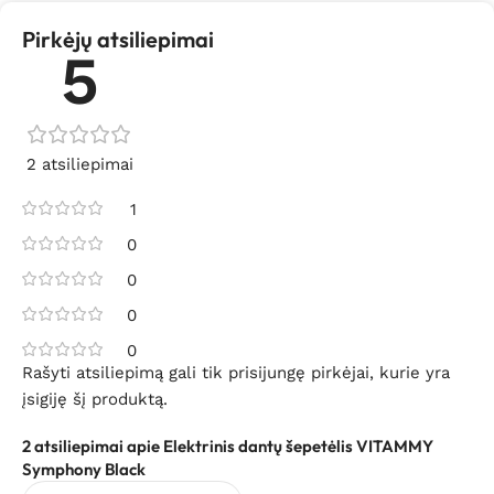
Pirkėjų atsiliepimai
5
2 atsiliepimai
1
0
0
0
0
Rašyti atsiliepimą gali tik prisijungę pirkėjai, kurie yra
įsigiję šį produktą.
2 atsiliepimai apie
Elektrinis dantų šepetėlis VITAMMY
Symphony Black