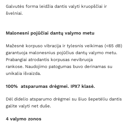
Galvutės forma leidžia dantis valyti kruopščiai ir
švelniai.
Malonesni pojūčiai dantų valymo metu
Mažesnė korpuso vibracija ir tylesnis veikimas (<65 dB)
garantuoja malonesnius pojūčius dantų valymo metu.
Prabangiai atrodantis korpusas nevibruoja
rankose.
Naudojimo patogumas buvo derinamas su
unikalia išvaizda.
100%
a
tsparumas drėgmei. IPX7 klasė.
Dėl didelio atsparumo drėgmei su šiuo šepetėliu dantis
galite valyti net duše.
4 valymo zonos