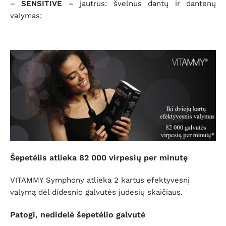
–
SENSITIVE
– jautrus: švelnus dantų ir dantenų
valymas;
Šepetėlis atlieka 82 000 virpesių per minutę
VITAMMY Symphony atlieka 2 kartus efektyvesnį
valymą dėl didesnio galvutės judesių skaičiaus.
Patogi, nedidelė šepetėlio galvutė