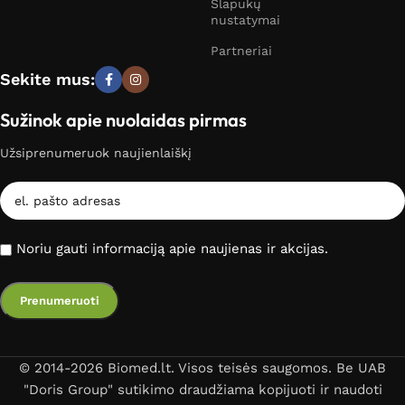
Slapukų
nustatymai
Partneriai
Sekite mus:
Sužinok apie nuolaidas pirmas
Užsiprenumeruok naujienlaiškį
Noriu gauti informaciją apie naujienas ir akcijas.
© 2014-2026 Biomed.lt. Visos teisės saugomos. Be UAB
"Doris Group" sutikimo draudžiama kopijuoti ir naudoti