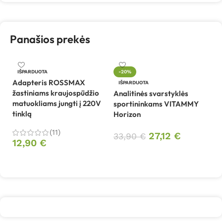
Panašios prekės
IŠPARDUOTA
-20%
Adapteris ROSSMAX
Be
IŠPARDUOTA
žastiniams kraujospūdžio
sp
Analitinės svarstyklės
matuokliams jungti į 220V
B
sportininkams VITAMMY
tinklą
Horizon
4
(11)
27,12
€
33,90
€
12,90
€
Daugiau
Daugiau