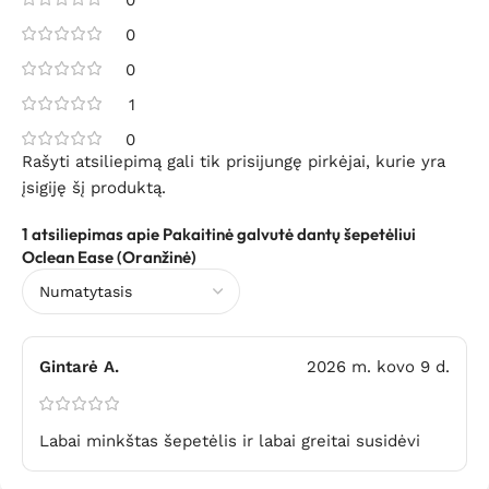
0
0
1
0
Rašyti atsiliepimą gali tik prisijungę pirkėjai, kurie yra
įsigiję šį produktą.
1 atsiliepimas apie
Pakaitinė galvutė dantų šepetėliui
Oclean Ease (Oranžinė)
Gintarė A.
2026 m. kovo 9 d.
Labai minkštas šepetėlis ir labai greitai susidėvi