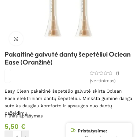
Spustelėkite, kad padidintumėte
Pakaitinė galvutė dantų šepetėliui Oclean
Ease (Oranžinė)
(
1
įvertinimas)
Easy Clean pakaitinė šepetėlio galvutė skirta Oclean
Ease elektriniam dantų šepetėliui.
Minkšta guminė danga
suteiks daugiau komforto ir apsaugos nuo dantų
pažeidimų.
Pilnas aprašymas
5,50
€
Pristatysime: