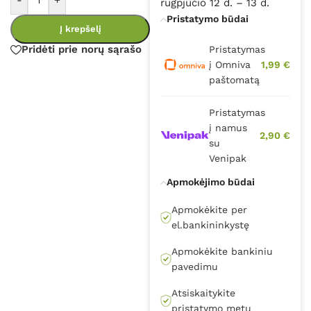
-
+
rugpjūčio 12 d. – 13 d.
Pristatymo būdai
Į krepšelį
Pridėti prie norų sąrašo
Pristatymas
į Omniva
1,99 €
paštomatą
Pristatymas
į namus
2,90 €
su
Venipak
Apmokėjimo būdai
Apmokėkite per
el.bankininkystę
Apmokėkite bankiniu
pavedimu
Atsiskaitykite
pristatymo metu