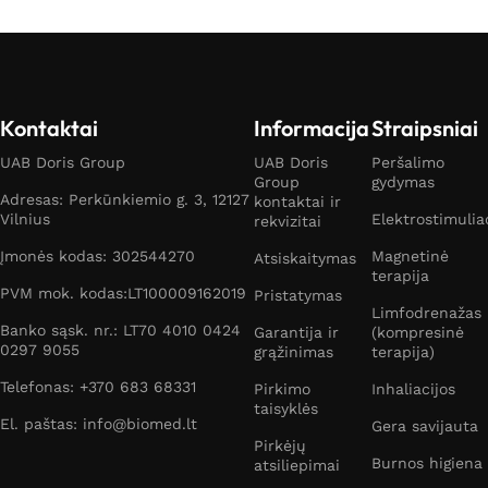
Kontaktai
Informacija
Straipsniai
UAB Doris Group
UAB Doris
Peršalimo
Group
gydymas
Adresas: Perkūnkiemio g. 3, 12127
kontaktai ir
Vilnius
Elektrostimulia
rekvizitai
Įmonės kodas: 302544270
Magnetinė
Atsiskaitymas
terapija
PVM mok. kodas:LT100009162019
Pristatymas
Limfodrenažas
Banko sąsk. nr.: LT70 4010 0424
Garantija ir
(kompresinė
0297 9055
grąžinimas
terapija)
Telefonas: +370 683 68331
Pirkimo
Inhaliacijos
taisyklės
El. paštas: info@biomed.lt
Gera savijauta
Pirkėjų
Burnos higiena
atsiliepimai