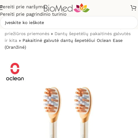
Pereiti prie naršymo
Pereiti prie pagrindinio turinio
Pradžia
»
Sveikatos priežiūrai
»
Burnos higienos, dantų
priežiūros priemonės
»
Dantų šepetėlių pakaitinės galvutės
ir kita
»
Pakaitinė galvutė dantų šepetėliui Oclean Ease
(Oranžinė)