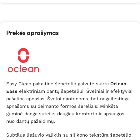
Prekės aprašymas
Easy Clean pakaitinė šepetėlio galvutė skirta
Oclean
Ease
elektriniam dantų šepetėliui. Švelniai ir efektyviai
pašalina apnašas. Švelni dantenoms, bet negailestinga
apnašoms su deimanto formos šereliais. Minkšta
guminė danga suteiks daugiau komforto ir apsaugos
nuo dantų pažeidimų.
Subtilus liežuvio valiklis su silikono tekstūra šepetėlio