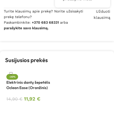
Turite klausimų apie prekę? Norite užsisakyti
Užduoti
prekę telefonu?
klausimą
Paskambinkite:
+370 683 68331
arba
parašykite savo klausimą.
Susijusios prekės
-20%
Elektrinis dantų šepetėlis
Oclean Ease (Oranžinis)
11,92
€
14,90
€
Į krepšelį