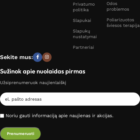
Odos
Privatumo
problemos
politika
Poliarizuotos
Slapukai
šviesos terapija
Slapukų
nustatymai
Partneriai
Sekite mus:
Sužinok apie nuolaidas pirmas
Užsiprenumeruok naujienlaiškį
Noriu gauti informaciją apie naujienas ir akcijas.