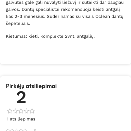
galvutės gale gali nuvalyti liežuvį ir suteikti dar daugiau
gaivos. Dantų specialistai rekomenduoja keisti antgalį
kas 2-3 mėnesius. Suderinamas su visais Oclean dantų
šepetėliais.
Kietumas: kieti. Komplekte 2vnt. antgalių.
Pirkėjų atsiliepimai
2
1 atsiliepimas
0