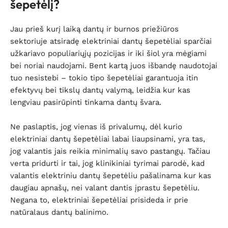
šepetėlį?
Jau prieš kurį laiką dantų ir burnos priežiūros
sektoriuje atsiradę elektriniai dantų šepetėliai sparčiai
užkariavo populiariųjų pozicijas ir iki šiol yra mėgiami
bei noriai naudojami. Bent kartą juos išbandę naudotojai
tuo nesistebi – tokio tipo šepetėliai garantuoja itin
efektyvų bei tikslų dantų valymą, leidžia kur kas
lengviau pasirūpinti tinkama dantų švara.
Ne paslaptis, jog vienas iš privalumų, dėl kurio
elektriniai dantų šepetėliai labai liaupsinami, yra tas,
jog valantis jais reikia minimalių savo pastangų. Tačiau
verta pridurti ir tai, jog klinikiniai tyrimai parodė, kad
valantis elektriniu dantų šepetėliu pašalinama kur kas
daugiau apnašų, nei valant dantis įprastu šepetėliu.
Negana to, elektriniai šepetėliai prisideda ir prie
natūralaus dantų balinimo.