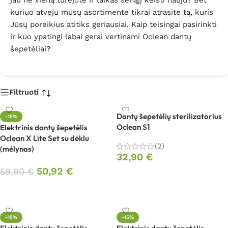
jau ne vieną turėjote ir laikas senąjį keisti nauju? Bet
kuriuo atveju mūsų asortimente tikrai atrasite tą, kuris
Jūsų poreikius atitiks geriausiai. Kaip teisingai pasirinkti
ir kuo ypatingi labai gerai vertinami Oclean dantų
šepetėliai?
Filtruoti
Dantų šepetėlių sterilizatorius
-15%
Oclean S1
Elektrinis dantų šepetėlis
Oclean X Lite Set su dėklu
(2)
(mėlynas)
32,90
€
50,92
€
59,90
€
Pasirinkti savybes
Į krepšelį
-15%
-15%