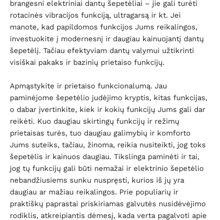
brangesni elektriniai dantų šepetėliai – jie gali turėti
rotacinės vibracijos funkciją, ultragarsą ir kt. Jei
manote, kad papildomos funkcijos Jums reikalingos,
investuokite į modernesnį ir daugiau kainuojantį dantų
šepetėlį. Tačiau efektyviam dantų valymui užtikrinti
visiškai pakaks ir bazinių prietaiso funkcijų.
Apmąstykite ir prietaiso funkcionalumą. Jau
paminėjome šepetėlio judėjimo kryptis, kitas funkcijas,
o dabar įvertinkite, kiek ir kokių funkcijų Jums gali dar
reikėti. Kuo daugiau skirtingų funkcijų ir režimų
prietaisas turės, tuo daugiau galimybių ir komforto
Jums suteiks, tačiau, žinoma, reikia nusiteikti, jog toks
šepetėlis ir kainuos daugiau. Tikslinga paminėti ir tai,
jog tų funkcijų gali būti nemažai ir elektrinio šepetėlio
nebandžiusiems sunku nuspręsti, kurios iš jų yra
daugiau ar mažiau reikalingos. Prie populiarių ir
praktiškų paprastai priskiriamas galvutės nusidėvėjimo
rodiklis, atkreipiantis dėmesį, kada verta pagalvoti apie