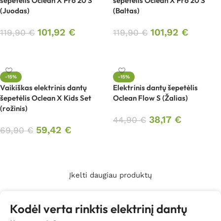
šepetėlis Oclean X Pro 20 S
šepetėlis Oclean X Pro 20 S
(Juodas)
(Baltas)
101,92
€
101,92
€
119,90
€
119,90
€
Į krepšelį
Į krepšelį
-15%
-15%
Vaikiškas elektrinis dantų
Elektrinis dantų šepetėlis
šepetėlis Oclean X Kids Set
Oclean Flow S (Žalias)
(rožinis)
38,17
€
44,90
€
59,42
€
69,90
€
Į krepšelį
Į krepšelį
Įkelti daugiau produktų
Kodėl verta rinktis elektrinį dantų