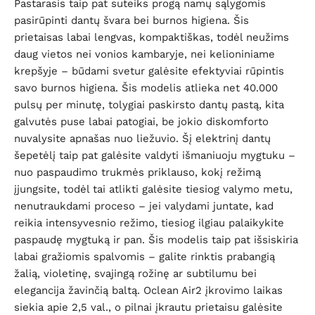
Pastarasis taip pat suteiks progą namų sąlygomis
pasirūpinti dantų švara bei burnos higiena. Šis
prietaisas labai lengvas, kompaktiškas, todėl neužims
daug vietos nei vonios kambaryje, nei kelioniniame
krepšyje – būdami svetur galėsite efektyviai rūpintis
savo burnos higiena. Šis modelis atlieka net 40.000
pulsų per minutę, tolygiai paskirsto dantų pastą, kita
galvutės puse labai patogiai, be jokio diskomforto
nuvalysite apnašas nuo liežuvio. Šį elektrinį dantų
šepetėlį taip pat galėsite valdyti išmaniuoju mygtuku –
nuo paspaudimo trukmės priklauso, kokį režimą
įjungsite, todėl tai atlikti galėsite tiesiog valymo metu,
nenutraukdami proceso – jei valydami juntate, kad
reikia intensyvesnio režimo, tiesiog ilgiau palaikykite
paspaudę mygtuką ir pan. Šis modelis taip pat išsiskiria
labai gražiomis spalvomis – galite rinktis prabangią
žalią, violetinę, svajingą rožinę ar subtilumu bei
elegancija žavinčią baltą. Oclean Air2 įkrovimo laikas
siekia apie 2,5 val., o pilnai įkrautu prietaisu galėsite