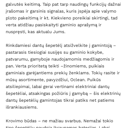
galvutės keitimą. Taip pat tarp naudingų funkcijų dažnai
įrašomas ir garsinis signalas, kuris įspėja apie valymo
ploto pakeitimą ir kt. Kiekvieno poreikiai skirtingi, tad
verta atidžiau pasiskaityti gaminio aprašymą ir
nuspręsti, kas aktualu Jums.
Rinkdamiesi dantų šepetėlį atsižvelkite į gamintoją –
pastarasis tiesiogiai susijęs su gaminio kokybe,
patvarumu, gamyboje naudojamomis medžiagomis ir
pan. Verta prioritetą teikti –žinomiems, puikiais
gaminiais garėjantiems prekių ženklams. Tokių rasite ir
mūsų asortimente, pavyzdžiui, Oclean. Puikūs
atsiliepimai, labai gerai vertinami elektriniai dantų
šepetėliai, atsakingas požiūris į gamybą – šis elektrinių
dantų šepetėlių gamintojas tikrai patiks net patiems
išrankiausiems.
Krovimo būdas – ne mažiau svarbus. Nemažai tokio
tipo šepetėlių naudoja įkraunamas baterijas. Labai