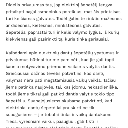
Didelis privalumas tas, jog elektrinį šepetėlį lengva
pritaikyti pagal asmeninius poreikius, mat šis prietaisas
turi keičiamas galvutes. Todėl galėsite rinktis mažesnes
ar didesnes, kietesnes, minkštesnes galvutes.
Šepetėliai paprastai turi ir kelis valymo lygius, iš kurių
kiekvienas gali pasirinkti tą, kuris tinka geriausiai.
Kalbėdami apie elektrinių dantų šepetėlių ypatumus ir
privalumus būtinai turime paminėti, kad jie gali tapti
šaunia motyvavimo priemone vaikams valytis dantis.
Greičiausiai dažnas tėvelis patvirtins, kad dantų
valymas nėra pati mėgstamiausia vaikų veikla. Tačiau
jiems patinka naujovės, tai, kas įdomu, nekasdieniška,
todėl jiems tikrai gali patikti dantis valytis tokio tipo
šepetėliu. Suabejojusiems skubame patvirtinti, kad
elektriniai dantų šepetėliai yra skirti ne tik
suaugusiems – jie tobulai tinka ir vaikų dantukams.
Tiesa, vyresniam vaikui, paaugliui, gali tikti ir