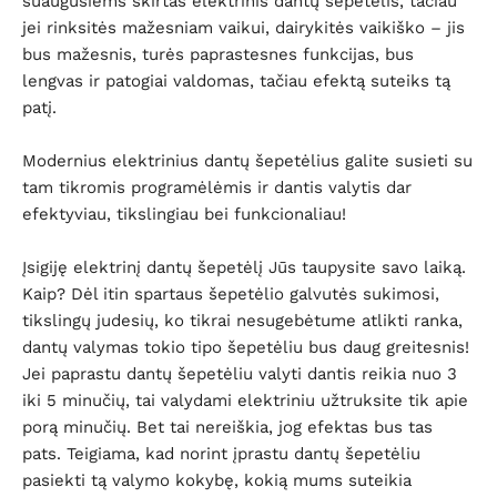
suaugusiems skirtas elektrinis dantų šepetėlis, tačiau
jei rinksitės mažesniam vaikui, dairykitės vaikiško – jis
bus mažesnis, turės paprastesnes funkcijas, bus
lengvas ir patogiai valdomas, tačiau efektą suteiks tą
patį.
Modernius elektrinius dantų šepetėlius galite susieti su
tam tikromis programėlėmis ir dantis valytis dar
efektyviau, tikslingiau bei funkcionaliau!
Įsigiję elektrinį dantų šepetėlį Jūs taupysite savo laiką.
Kaip? Dėl itin spartaus šepetėlio galvutės sukimosi,
tikslingų judesių, ko tikrai nesugebėtume atlikti ranka,
dantų valymas tokio tipo šepetėliu bus daug greitesnis!
Jei paprastu dantų šepetėliu valyti dantis reikia nuo 3
iki 5 minučių, tai valydami elektriniu užtruksite tik apie
porą minučių. Bet tai nereiškia, jog efektas bus tas
pats. Teigiama, kad norint įprastu dantų šepetėliu
pasiekti tą valymo kokybę, kokią mums suteikia