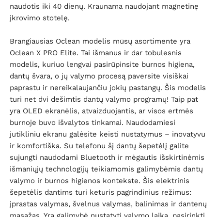
naudotis iki 40 dienų. Kraunama naudojant magnetinę
įkrovimo stotelę.
Brangiausias Oclean modelis mūsų asortimente yra
Oclean X PRO Elite. Tai išmanus ir dar tobulesnis
modelis, kuriuo lengvai pasirūpinsite burnos higiena,
dantų švara, o jų valymo procesą paversite visiškai
paprastu ir nereikalaujančiu jokių pastangų. Šis modelis
turi net dvi dešimtis dantų valymo programų! Taip pat
yra OLED ekranėlis, atvaizduojantis, ar visos ertmės
burnoje buvo išvalytos tinkamai. Naudodamiesi
jutikliniu ekranu galėsite keisti nustatymus – inovatyvu
ir komfortiška. Su telefonu šį dantų šepetėlį galite
sujungti naudodami Bluetooth ir mėgautis išskirtinėmis
išmaniųjų technologijų teikiamomis galimybėmis dantų
valymo ir burnos higienos kontekste. Šis elektrinis
šepetėlis dantims turi keturis pagrindinius režimus:
įprastas valymas, švelnus valymas, balinimas ir dantenų
masažas. Yra galimybė nustatyti valymo laiką, pasirinkti