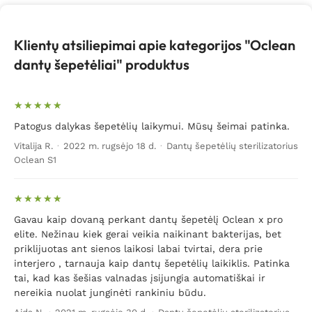
Klientų atsiliepimai apie kategorijos "Oclean
dantų šepetėliai" produktus
Patogus dalykas šepetėlių laikymui. Mūsų šeimai patinka.
Vitalija R.
·
2022 m. rugsėjo 18 d.
·
Dantų šepetėlių sterilizatorius
Oclean S1
Gavau kaip dovaną perkant dantų šepetėlį Oclean x pro
elite. Nežinau kiek gerai veikia naikinant bakterijas, bet
priklijuotas ant sienos laikosi labai tvirtai, dera prie
interjero , tarnauja kaip dantų šepetėlių laikiklis. Patinka
tai, kad kas šešias valnadas įsijungia automatiškai ir
nereikia nuolat junginėti rankiniu būdu.