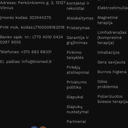
Adresas: Perkūnkiemio g. 3, 12127
kontaktai ir
Vilnius
Elektrostimulia
rekvizitai
Įmonės kodas: 302544270
Magnetinė
Atsiskaitymas
terapija
PVM mok. kodas:LT100009162019
Pristatymas
Limfodrenažas
Banko sąsk. nr.: LT70 4010 0424
Garantija ir
(kompresinė
0297 9055
grąžinimas
terapija)
Telefonas: +370 683 68331
Pirkimo
Inhaliacijos
taisyklės
El. paštas: info@biomed.lt
Gera savijauta
Pirkėjų
Burnos higiena
atsiliepimai
Odos
Privatumo
problemos
politika
Poliarizuotos
Slapukai
šviesos terapija
Slapukų
nustatymai
Partneriai