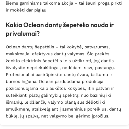
šiems gaminiams taikoma akcija – tai šauni proga pirkti
ir mokėti dar pigiau!
Kokia Oclean dantų šepetėlio nauda ir
privalumai?
Oclean dantų šepetėlis – tai kokybė, patvarumas,
maksimaliai efektyvus dantų valymas. Šio prekės
ženklo elektrinis šepetėlis leis užtikrinti, jog dantis
išvalysite nepriekaištingai, nedėdami savų pastangų.
Profesionaliai pasirūpinkite dantų švara, baltumu ir
burnos higiena. Oclean parduodama produkcija
pozicionuojama kaip aukštos kokybės, itin patvari ir
suteikianti platų galimybių spektrą: nuo bazinių iki
išmanių, leidžiančių valymo planą susidėlioti iki
smulkmenų atsižvelgiant į asmeninius poreikius, dantų
būklę, jų spalvą, net valgymo bei gėrimo įpročius.