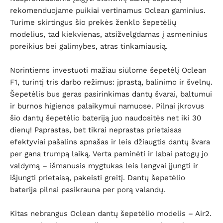
rekomenduojame puikiai vertinamus Oclean gaminius.
Turime skirtingus šio prekės ženklo šepetėlių
modelius, tad kiekvienas, atsižvelgdamas į asmeninius
poreikius bei galimybes, atras tinkamiausią.
Norintiems investuoti mažiau siūlome šepetėlį Oclean
F1, turintį tris darbo režimus: įprastą, balinimo ir švelnų.
Šepetėlis bus geras pasirinkimas dantų švarai, baltumui
ir burnos higienos palaikymui namuose. Pilnai įkrovus
šio dantų šepetėlio bateriją juo naudositės net iki 30
dienų! Paprastas, bet tikrai neprastas prietaisas
efektyviai pašalins apnašas ir leis džiaugtis dantų švara
per gana trumpą laiką. Verta paminėti ir labai patogų jo
valdymą – išmanusis mygtukas leis lengvai įjungti ir
išjungti prietaisą, pakeisti greitį. Dantų šepetėlio
baterija pilnai pasikrauna per porą valandų.
Kitas nebrangus Oclean dantų šepetėlio modelis – Air2.