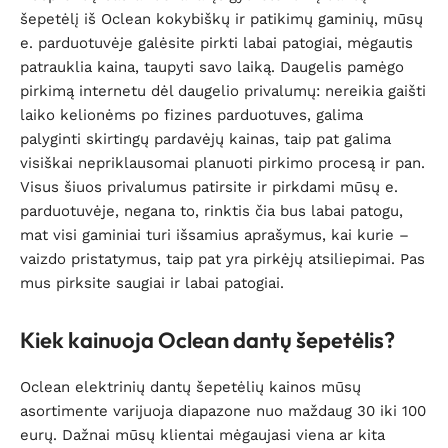
šepetėlį iš Oclean kokybiškų ir patikimų gaminių, mūsų
e. parduotuvėje galėsite pirkti labai patogiai, mėgautis
patrauklia kaina, taupyti savo laiką. Daugelis pamėgo
pirkimą internetu dėl daugelio privalumų: nereikia gaišti
laiko kelionėms po fizines parduotuves, galima
palyginti skirtingų pardavėjų kainas, taip pat galima
visiškai nepriklausomai planuoti pirkimo procesą ir pan.
Visus šiuos privalumus patirsite ir pirkdami mūsų e.
parduotuvėje, negana to, rinktis čia bus labai patogu,
mat visi gaminiai turi išsamius aprašymus, kai kurie –
vaizdo pristatymus, taip pat yra pirkėjų atsiliepimai. Pas
mus pirksite saugiai ir labai patogiai.
Kiek kainuoja Oclean dantų šepetėlis?
Oclean elektrinių dantų šepetėlių kainos mūsų
asortimente varijuoja diapazone nuo maždaug 30 iki 100
eurų. Dažnai mūsų klientai mėgaujasi viena ar kita