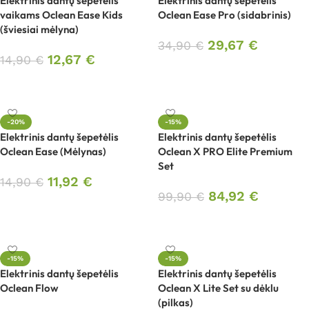
Elektrinis dantų šepetėlis
Elektrinis dantų šepetėlis
vaikams Oclean Ease Kids
Oclean Ease Pro (sidabrinis)
(šviesiai mėlyna)
29,67
€
34,90
€
12,67
€
14,90
€
Į krepšelį
Į krepšelį
-20%
-15%
Elektrinis dantų šepetėlis
Elektrinis dantų šepetėlis
Oclean Ease (Mėlynas)
Oclean X PRO Elite Premium
Set
11,92
€
14,90
€
84,92
€
99,90
€
Į krepšelį
Į krepšelį
-15%
-15%
Elektrinis dantų šepetėlis
Elektrinis dantų šepetėlis
Oclean Flow
Oclean X Lite Set su dėklu
(pilkas)