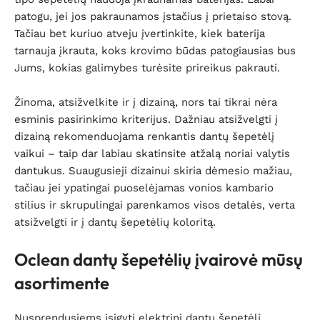
patogu, jei jos pakraunamos įstačius į prietaiso stovą.
Tačiau bet kuriuo atveju įvertinkite, kiek baterija
tarnauja įkrauta, koks krovimo būdas patogiausias bus
Jums, kokias galimybes turėsite prireikus pakrauti.
Žinoma, atsižvelkite ir į dizainą, nors tai tikrai nėra
esminis pasirinkimo kriterijus. Dažniau atsižvelgti į
dizainą rekomenduojama renkantis dantų šepetėlį
vaikui – taip dar labiau skatinsite atžalą noriai valytis
dantukus. Suaugusieji dizainui skiria dėmesio mažiau,
tačiau jei ypatingai puoselėjamas vonios kambario
stilius ir skrupulingai parenkamos visos detalės, verta
atsižvelgti ir į dantų šepetėlių koloritą.
Oclean dantų šepetėlių įvairovė mūsų
asortimente
Nusprendusiems įsigyti elektrinį dantų šepetėlį