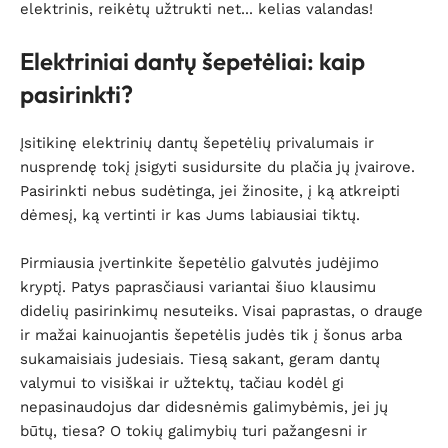
elektrinis, reikėtų užtrukti net... kelias valandas!
Elektriniai dantų šepetėliai: kaip
pasirinkti?
Įsitikinę elektrinių dantų šepetėlių privalumais ir
nusprendę tokį įsigyti susidursite du plačia jų įvairove.
Pasirinkti nebus sudėtinga, jei žinosite, į ką atkreipti
dėmesį, ką vertinti ir kas Jums labiausiai tiktų.
Pirmiausia įvertinkite šepetėlio galvutės judėjimo
kryptį. Patys paprasčiausi variantai šiuo klausimu
didelių pasirinkimų nesuteiks. Visai paprastas, o drauge
ir mažai kainuojantis šepetėlis judės tik į šonus arba
sukamaisiais judesiais. Tiesą sakant, geram dantų
valymui to visiškai ir užtektų, tačiau kodėl gi
nepasinaudojus dar didesnėmis galimybėmis, jei jų
būtų, tiesa? O tokių galimybių turi pažangesni ir