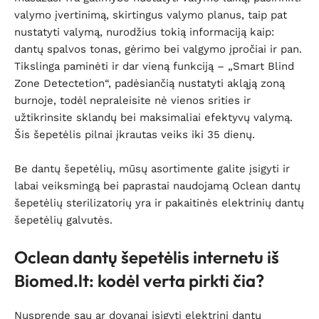
valymo įvertinimą, skirtingus valymo planus, taip pat
nustatyti valymą, nurodžius tokią informaciją kaip:
dantų spalvos tonas, gėrimo bei valgymo įpročiai ir pan.
Tikslinga paminėti ir dar vieną funkciją – „Smart Blind
Zone Detectetion“, padėsiančią nustatyti akląją zoną
burnoje, todėl nepraleisite nė vienos srities ir
užtikrinsite sklandų bei maksimaliai efektyvų valymą.
Šis šepetėlis pilnai įkrautas veiks iki 35 dienų.
Be dantų šepetėlių, mūsų asortimente galite įsigyti ir
labai veiksmingą bei paprastai naudojamą Oclean dantų
šepetėlių sterilizatorių yra ir pakaitinės elektrinių dantų
šepetėlių galvutės.
Oclean dantų šepetėlis internetu iš
Biomed.lt: kodėl verta pirkti čia?
Nusprendę sau ar dovanai įsigyti elektrinį dantų