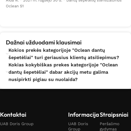
Aida N.
·
2021 m. rugsėjo 30 d.
·
Dantų šepetėlių sterilizatorius
Oclean S1
Dažnai užduodami klausimai
Kokios prekės kategorijoje "Oclean dantų
šepetėliai" turi geriausius klientų atsiliepimus?
Kokias kokybiškas prekes kategorijoje "Oclean
dantų šepetėliai" dabar akcijų metu galima
nusipirkti pigiau su nuolaida?
Kontaktai
Informacija
Straipsniai
UAB Doris Group
UAB Doris
Peršalimo
Group
gydymas