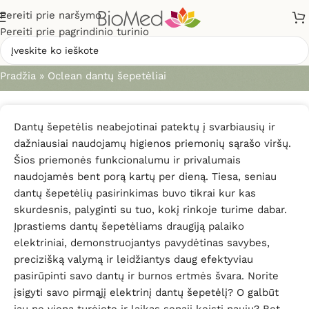
Pereiti prie naršymo
Pereiti prie pagrindinio turinio
Oclean dantų šepetėliai
Pradžia
»
Oclean dantų šepetėliai
Dantų šepetėlis neabejotinai patektų į svarbiausių ir
dažniausiai naudojamų higienos priemonių sąrašo viršų.
Šios priemonės funkcionalumu ir privalumais
naudojamės bent porą kartų per dieną. Tiesa, seniau
dantų šepetėlių pasirinkimas buvo tikrai kur kas
skurdesnis, palyginti su tuo, kokį rinkoje turime dabar.
Įprastiems dantų šepetėliams draugiją palaiko
elektriniai, demonstruojantys pavydėtinas savybes,
precizišką valymą ir leidžiantys daug efektyviau
pasirūpinti savo dantų ir burnos ertmės švara. Norite
įsigyti savo pirmąjį elektrinį dantų šepetėlį? O galbūt