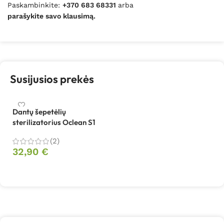
Paskambinkite:
+370 683 68331
arba
parašykite savo klausimą.
Susijusios prekės
Dantų šepetėlių
sterilizatorius Oclean S1
(2)
32,90
€
Pasirinkti savybes