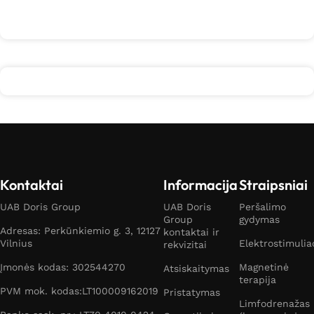
Kontaktai
Informacija
Straipsniai
UAB Doris Group
UAB Doris
Peršalimo
Group
gydymas
Adresas: Perkūnkiemio g. 3, 12127
kontaktai ir
Vilnius
Elektrostimulia
rekvizitai
Įmonės kodas: 302544270
Magnetinė
Atsiskaitymas
terapija
PVM mok. kodas:LT100009162019
Pristatymas
Limfodrenažas