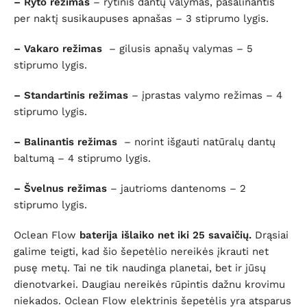
– Ryto režimas
– rytinis dantų valymas, pašalinantis
per naktį susikaupuses apnašas – 3 stiprumo lygis.
– Vakaro režimas
– gilusis apnašų valymas – 5
stiprumo lygis.
– Standartinis režimas
– įprastas valymo režimas – 4
stiprumo lygis.
– Balinantis režimas
– norint išgauti natūralų dantų
baltumą – 4 stiprumo lygis.
– Švelnus režimas
– jautrioms dantenoms – 2
stiprumo lygis.
Oclean Flow
baterija išlaiko net iki 25 savaičių.
Drąsiai
galime teigti, kad šio šepetėlio nereikės įkrauti net
pusę metų. Tai ne tik naudinga planetai, bet ir jūsų
dienotvarkei. Daugiau nereikės rūpintis dažnu krovimu
niekados. Oclean Flow elektrinis šepetėlis yra atsparus