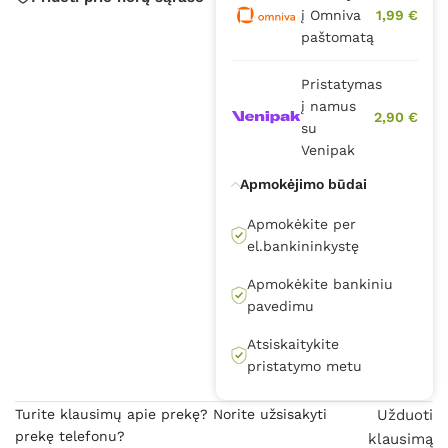
į Omniva
1,99 €
paštomatą
Pristatymas
į namus
2,90 €
su
Venipak
Apmokėjimo būdai
Apmokėkite per
el.bankininkystę
Apmokėkite bankiniu
pavedimu
Atsiskaitykite
pristatymo metu
Turite klausimų apie prekę? Norite užsisakyti
Užduoti
prekę telefonu?
klausimą