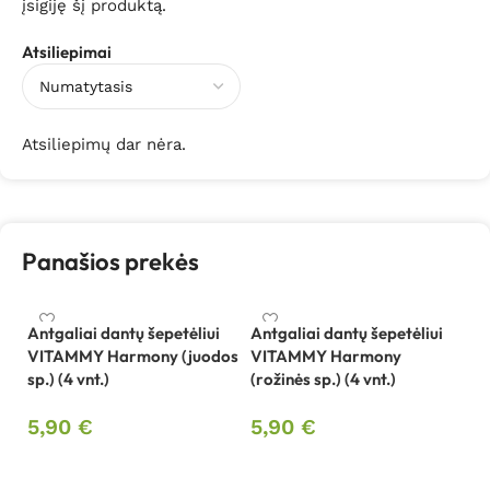
įsigiję šį produktą.
Atsiliepimai
Atsiliepimų dar nėra.
Panašios prekės
Antgaliai dantų šepetėliui
Antgaliai dantų šepetėliui
VITAMMY Harmony (juodos
VITAMMY Harmony
Be
sp.) (4 vnt.)
(rožinės sp.) (4 vnt.)
sp
B
5,90
€
5,90
€
4
Į krepšelį
Į krepšelį