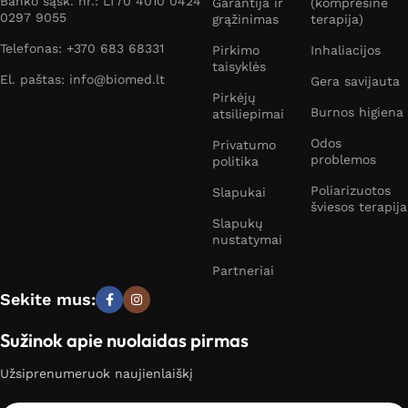
Banko sąsk. nr.: LT70 4010 0424
Garantija ir
(kompresinė
0297 9055
grąžinimas
terapija)
Telefonas: +370 683 68331
Pirkimo
Inhaliacijos
taisyklės
El. paštas: info@biomed.lt
Gera savijauta
Pirkėjų
Burnos higiena
atsiliepimai
Odos
Privatumo
problemos
politika
Poliarizuotos
Slapukai
šviesos terapija
Slapukų
nustatymai
Partneriai
Sekite mus:
Sužinok apie nuolaidas pirmas
Užsiprenumeruok naujienlaiškį