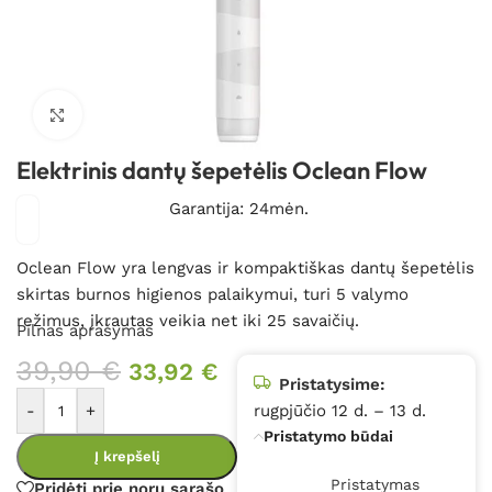
Spustelėkite, kad padidintumėte
Elektrinis dantų šepetėlis Oclean Flow
Garantija: 24mėn.
Oclean Flow yra lengvas ir kompaktiškas dantų šepetėlis
skirtas burnos higienos palaikymui, turi 5 valymo
režimus, įkrautas veikia net iki 25 savaičių.
Pilnas aprašymas
39,90
€
33,92
€
Pristatysime:
-
+
rugpjūčio 12 d. – 13 d.
Pristatymo būdai
Į krepšelį
Pristatymas
Pridėti prie norų sąrašo