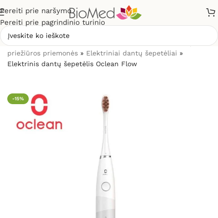
Pereiti prie naršymo
Pereiti prie pagrindinio turinio
Pradžia
»
Sveikatos priežiūrai
»
Burnos higienos, dantų
priežiūros priemonės
»
Elektriniai dantų šepetėliai
»
Elektrinis dantų šepetėlis Oclean Flow
-15%