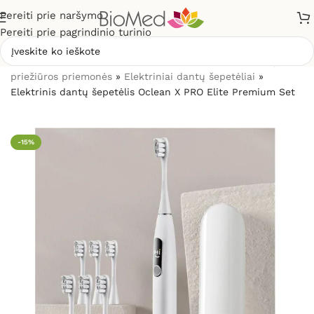
Pereiti prie naršymo
Pereiti prie pagrindinio turinio
Pradžia
»
Sveikatos priežiūrai
»
Burnos higienos, dantų
priežiūros priemonės
»
Elektriniai dantų šepetėliai
»
Elektrinis dantų šepetėlis Oclean X PRO Elite Premium Set
-15%