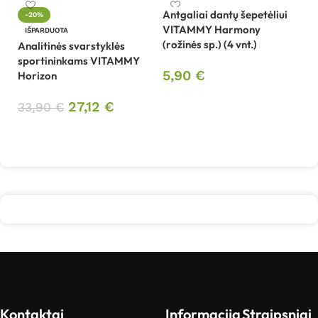
Antgaliai dantų šepetėliui
-20%
VITAMMY Harmony
IŠPARDUOTA
(rožinės sp.) (4 vnt.)
Analitinės svarstyklės
Be
sportininkams VITAMMY
sp
5,90
€
Horizon
V
Į krepšelį
27,12
€
33,90
€
2
Daugiau
Kontaktai
Informacija
Straipsniai