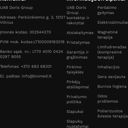
UAB Doris Group
UAB Doris
Peršalimo
Group
gydymas
Adresas: Perkūnkiemio g. 3, 12127
kontaktai ir
Vilnius
Elektrostimulia
rekvizitai
Įmonės kodas: 302544270
Magnetinė
Atsiskaitymas
terapija
PVM mok. kodas:LT100009162019
Pristatymas
Limfodrenažas
Banko sąsk. nr.: LT70 4010 0424
Garantija ir
(kompresinė
0297 9055
grąžinimas
terapija)
Telefonas: +370 683 68331
Pirkimo
Inhaliacijos
taisyklės
El. paštas: info@biomed.lt
Gera savijauta
Pirkėjų
Burnos higiena
atsiliepimai
Odos
Privatumo
problemos
politika
Poliarizuotos
Slapukai
šviesos terapija
Slapukų
nustatymai