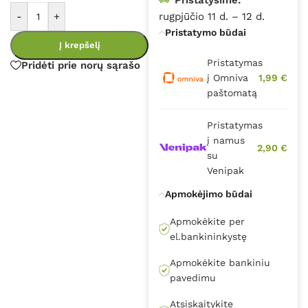
-
+
rugpjūčio 11 d. – 12 d.
Pristatymo būdai
Į krepšelį
Pristatymas
Pridėti prie norų sąrašo
į Omniva
1,99 €
paštomatą
Pristatymas
į namus
2,90 €
su
Venipak
Apmokėjimo būdai
Apmokėkite per
el.bankininkystę
Apmokėkite bankiniu
pavedimu
Atsiskaitykite