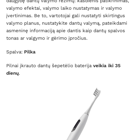
daugybę dantų valymo režimų: kasdienis patikrinimas,
valymo efektai, valymo laiko nustatymas ir valymo
įvertinimas. Be to, vartotojai gali nustatyti skirtingus
valymo planus, nustatykite dantų valymą, pateikdami
asmeninę informaciją apie dantis kaip dantų spalvos
tonas ar valgymo ir gėrimo įpročius.
Spalva:
Pilka
Pilnai įkrauto dantų šepetėlio baterija
veikia iki 35
dienų
.