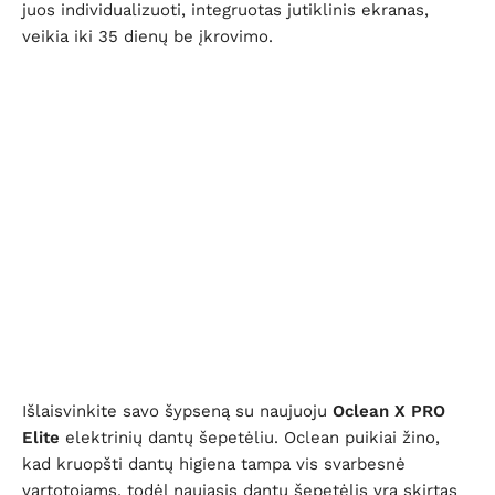
juos individualizuoti, integruotas jutiklinis ekranas,
veikia iki 35 dienų be įkrovimo.
Išlaisvinkite savo šypseną su naujuoju
Oclean X PRO
Elite
elektrinių dantų šepetėliu. Oclean puikiai žino,
kad kruopšti dantų higiena tampa vis svarbesnė
vartotojams, todėl naujasis dantų šepetėlis yra skirtas