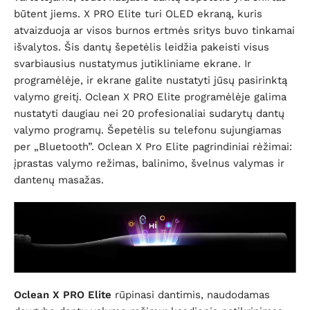
būtent jiems. X PRO Elite turi OLED ekraną, kuris
atvaizduoja ar visos burnos ertmės sritys buvo tinkamai
išvalytos. Šis dantų šepetėlis leidžia pakeisti visus
svarbiausius nustatymus jutikliniame ekrane. Ir
programėlėje, ir ekrane galite nustatyti jūsų pasirinktą
valymo greitį. Oclean X PRO Elite programėlėje galima
nustatyti daugiau nei 20 profesionaliai sudarytų dantų
valymo programų. Šepetėlis su telefonu sujungiamas
per „Bluetooth”. Oclean X Pro Elite pagrindiniai rėžimai:
įprastas valymo režimas, balinimo, švelnus valymas ir
dantenų masažas.
Oclean X PRO Elite
rūpinasi dantimis, naudodamas