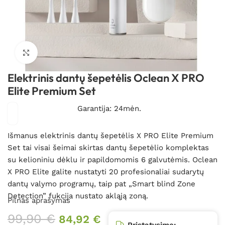
Spustelėkite, kad padidintumėte
Elektrinis dantų šepetėlis Oclean X PRO
Elite Premium Set
Garantija: 24mėn.
Išmanus elektrinis dantų šepetėlis X PRO Elite Premium
Set tai visai šeimai skirtas dantų šepetėlio komplektas
su kelioniniu dėklu ir papildomomis 6 galvutėmis. Oclean
X PRO Elite
galite nustatyti 20 profesionaliai sudarytų
dantų valymo programų, taip pat „Smart blind Zone
Detection” fukcija nustato akląją zoną.
Pilnas aprašymas
99,90
€
84,92
€
Pristatysime: