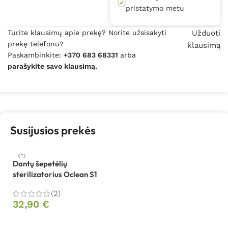
pristatymo metu
Turite klausimų apie prekę? Norite užsisakyti
Užduoti
prekę telefonu?
klausimą
Paskambinkite:
+370 683 68331
arba
parašykite savo klausimą.
Susijusios prekės
Dantų šepetėlių
sterilizatorius Oclean S1
(2)
32,90
€
Pasirinkti savybes