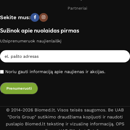
Partneriai
Sekite mus:
Sužinok apie nuolaidas pirmas
Užsiprenumeruok naujienlaiškį
Noriu gauti informaciją apie naujienas ir akcijas.
© 2014-2026 Biomed.lt. Visos teisės saugomos. Be UAB
"Doris Group" sutikimo draudžiama kopijuoti ir naudoti
puslapio Biomed.lt tekstinę ir vizualinę informaciją. OPS