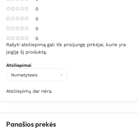
0
0
0
0
Rašyti atsiliepimą gali tik prisijungę pirkėjai, kurie yra
įsigiję šį produktą.
Atsiliepimai
Atsiliepimų dar nėra.
Panašios prekės