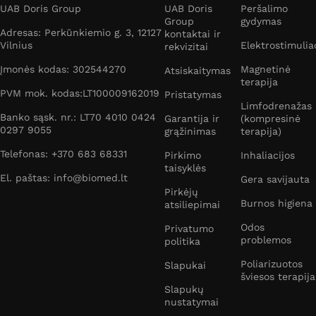
UAB Doris Group
UAB Doris
Peršalimo
Group
gydymas
Adresas: Perkūnkiemio g. 3, 12127
kontaktai ir
Vilnius
Elektrostimulia
rekvizitai
Įmonės kodas: 302544270
Magnetinė
Atsiskaitymas
terapija
PVM mok. kodas:LT100009162019
Pristatymas
Limfodrenažas
Banko sąsk. nr.: LT70 4010 0424
Garantija ir
(kompresinė
0297 9055
grąžinimas
terapija)
Telefonas: +370 683 68331
Pirkimo
Inhaliacijos
taisyklės
El. paštas: info@biomed.lt
Gera savijauta
Pirkėjų
Burnos higiena
atsiliepimai
Odos
Privatumo
problemos
politika
Poliarizuotos
Slapukai
šviesos terapija
Slapukų
nustatymai