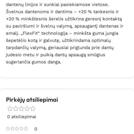
dantenų linijos ir sunkiai pasiekiamose vietose.
Švelnus dantenoms ir dantims – +20 % tankesnis ir
+20 % minkštesnis šerelis užtikrina geresnį kontaktą
su paviršiumi ir švelnų valymą, apsaugantį dantenas ir
emalį. „FlexFit“ technologija – minkšta guma jungia
šepetėlio kotą ir galvutę, užtikrindama optimalų
tarpdančių valymą, geriausiai priglunda prie dantų
judesio metu ir puikią dantų apsaugą smūgius
sugeriančia gumos danga.
Pirkėjų atsiliepimai
0 atsiliepimai
0