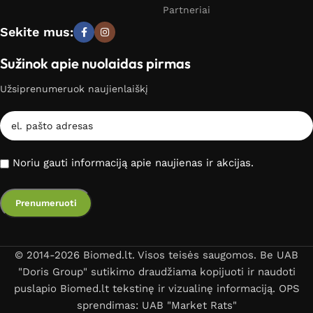
Partneriai
Sekite mus:
Sužinok apie nuolaidas pirmas
Užsiprenumeruok naujienlaiškį
Noriu gauti informaciją apie naujienas ir akcijas.
© 2014-2026 Biomed.lt. Visos teisės saugomos. Be UAB
"Doris Group" sutikimo draudžiama kopijuoti ir naudoti
puslapio Biomed.lt tekstinę ir vizualinę informaciją. OPS
sprendimas: UAB "Market Rats"