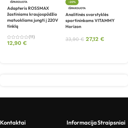
An
IŠPARDUOTA
-20%
V
Adapteris ROSSMAX
IŠPARDUOTA
sp
žastiniams kraujospūdžio
Analitinės svarstyklės
matuokliams jungti į 220V
sportininkams VITAMMY
5
tinklą
Horizon
(11)
27,12
€
33,90
€
12,90
€
Daugiau
Daugiau
Kontaktai
Informacija
Straipsniai