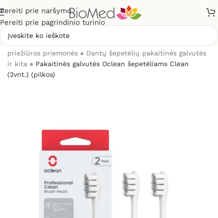
Pereiti prie naršymo
Pereiti prie pagrindinio turinio
Pradžia
»
Sveikatos priežiūrai
»
Burnos higienos, dantų
priežiūros priemonės
»
Dantų šepetėlių pakaitinės galvutės
ir kita
»
Pakaitinės galvutės Oclean šepetėliams Clean
(2vnt.) (pilkos)