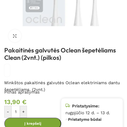
Spustelėkite, kad padidintumėte
Pakaitinės galvutės Oclean šepetėliams
Clean (2vnt.) (pilkos)
Minkštos pakaitinės galvutės Oclean elektriniams dantu
šepetėliams. (2vnt.)
Pilnas aprašymas
13,90
€
Pristatysime:
-
+
rugpjūčio 12 d. – 13 d.
Pristatymo būdai
Į krepšelį