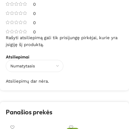
0
0
0
0
Rašyti atsiliepimą gali tik prisijungę pirkėjai, kurie yra
įsigiję šį produktą.
Atsiliepimai
Atsiliepimų dar nėra.
Panašios prekės