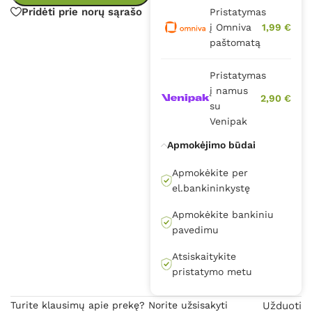
Pridėti prie norų sąrašo
Pristatymas
į Omniva
1,99 €
paštomatą
Pristatymas
į namus
2,90 €
su
Venipak
Apmokėjimo būdai
Apmokėkite per
el.bankininkystę
Apmokėkite bankiniu
pavedimu
Atsiskaitykite
pristatymo metu
Turite klausimų apie prekę? Norite užsisakyti
Užduoti