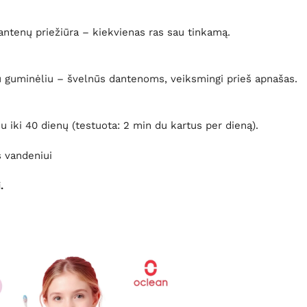
dantenų priežiūra – kiekvienas ras sau tinkamą.
tu guminėliu – švelnūs dantenoms, veiksmingi prieš apnašas.
u iki 40 dienų (testuota: 2 min du kartus per dieną).
 vandeniui
.