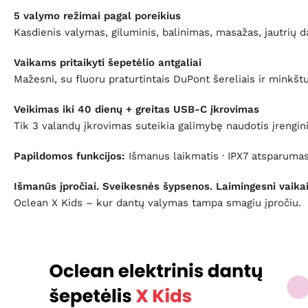
5 valymo režimai pagal poreikius
Kasdienis valymas, giluminis, balinimas, masažas, jautrių 
Vaikams pritaikyti šepetėlio antgaliai
Mažesni, su fluoru praturtintais DuPont šereliais ir minkš
Veikimas iki 40 dienų + greitas USB-C įkrovimas
Tik 3 valandų įkrovimas suteikia galimybę naudotis įrengini
Papildomos funkcijos:
Išmanus laikmatis · IPX7 atsparumas
Išmanūs įpročiai. Sveikesnės šypsenos. Laimingesni vaikai
Oclean X Kids – kur dantų valymas tampa smagiu įpročiu.