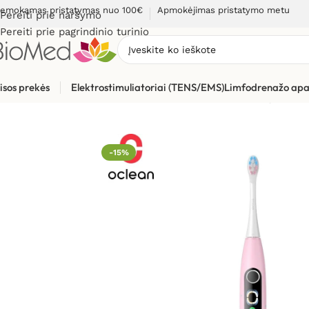
emokamas pristatymas nuo 100€
Apmokėjimas pristatymo metu
Pereiti prie naršymo
Pereiti prie pagrindinio turinio
isos prekės
Elektrostimuliatoriai (TENS/EMS)
Limfodrenažo apa
Pradžia
»
Sveikatos priežiūrai
»
Burnos higienos, dantų prieži
-15%