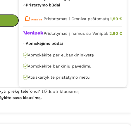
Pristatymo būdai
Pristatymas į Omniva paštomatą
1,99 €
Pristatymas į namus su Venipak
2,90 €
Apmokėjimo būdai
Apmokėkite per el.bankininkystę
Apmokėkite bankiniu pavedimu
Atsiskaitykite pristatymo metu
kyti prekę telefonu?
Užduoti klausimą
šykite savo klausimą.