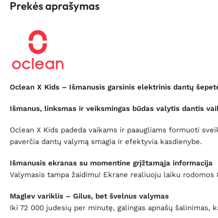
Prekės aprašymas
Oclean X Kids – Išmanusis garsinis elektrinis dantų šepetė
Išmanus, linksmas ir veiksmingas būdas valytis dantis va
Oclean X Kids padeda vaikams ir paaugliams formuoti sveiku
paverčia dantų valymą smagia ir efektyvia kasdienybe.
Išmanusis ekranas su momentine grįžtamąja informacija
Valymasis tampa žaidimu! Ekrane realiuoju laiku rodomos 8
Maglev variklis – Gilus, bet švelnus valymas
Iki 72 000 judesių per minutę, galingas apnašų šalinimas,