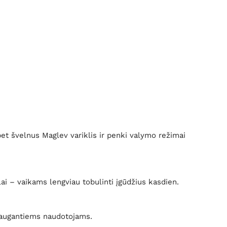
et švelnus Maglev variklis ir penki valymo režimai
i – vaikams lengviau tobulinti įgūdžius kasdien.
a augantiems naudotojams.