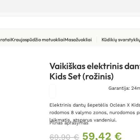
ratai
Kraujospūdžio matuokliai
Masažuokliai
Kūdikių svarstykl
ūros priemonės
»
Elektriniai dantų šepetėliai
»
Vaikiškas elektrini
Vaikiškas elektrinis da
Kids Set (rožinis)
Garantija: 24
Elektrinis dantų šepetėlis Oclean X Kid
rodomos 8 valymo zonos, nurodomos pral
laikmatis, atsparus vandeniui.
Pilnas aprašymas
59,42
€
69,90
€