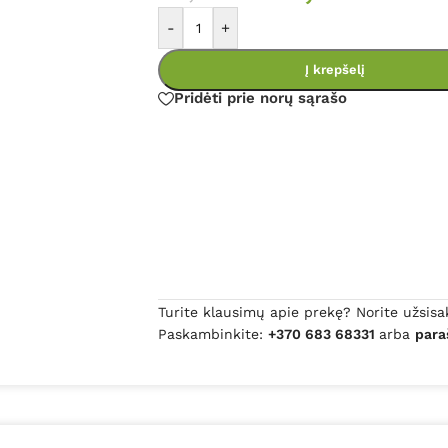
-
+
Į krepšelį
Pridėti prie norų sąrašo
Turite klausimų apie prekę? Norite užsisa
Paskambinkite:
+370 683 68331
arba
para