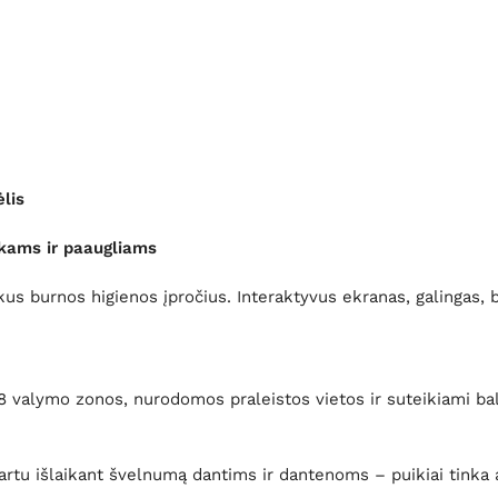
lis
ikams ir paaugliams
s burnos higienos įpročius. Interaktyvus ekranas, galingas, b
 valymo zonos, nurodomos praleistos vietos ir suteikiami bala
 kartu išlaikant švelnumą dantims ir dantenoms – puikiai tink