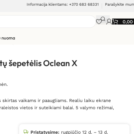
Informacija klientams: +370 683 68331
Parašykite mu
0,00
ių nuoma
s dantų šepetėlis Oclean X Kids Set (rožinis)
ntų šepetėlis Oclean X
mėn.
s skirtas vaikams ir paaugliams. Realiu laiku ekrane
eistos vietos ir suteikiami balai. 5 valymo režimai,
Pristatysime:
rugpjūčio 12 d. – 13 d.