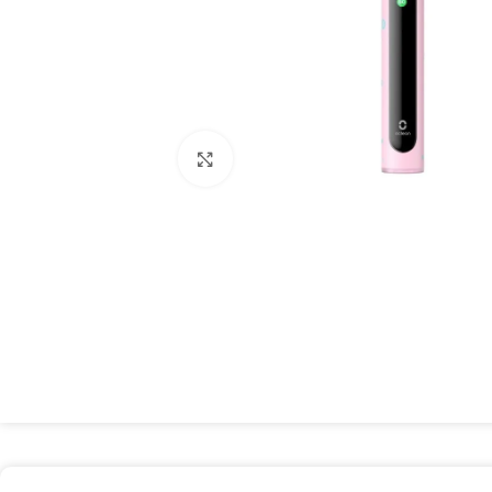
Spustelėkite, kad padidintumėte