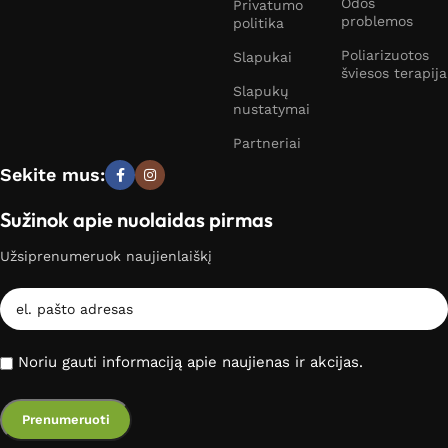
Odos
Privatumo
problemos
politika
Poliarizuotos
Slapukai
šviesos terapija
Slapukų
nustatymai
Partneriai
Sekite mus:
Sužinok apie nuolaidas pirmas
Užsiprenumeruok naujienlaiškį
Noriu gauti informaciją apie naujienas ir akcijas.