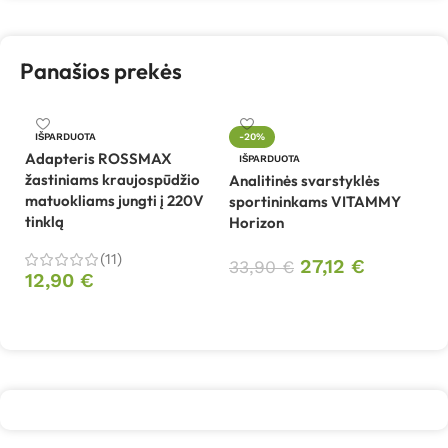
Panašios prekės
An
IŠPARDUOTA
-20%
T
Adapteris ROSSMAX
IŠPARDUOTA
i
žastiniams kraujospūdžio
Analitinės svarstyklės
05
matuokliams jungti į 220V
sportininkams VITAMMY
tinklą
Horizon
6
(11)
27,12
€
33,90
€
12,90
€
Daugiau
Daugiau