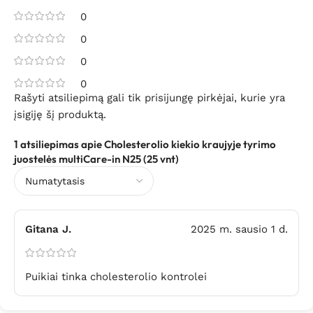
0
0
0
0
Rašyti atsiliepimą gali tik prisijungę pirkėjai, kurie yra
įsigiję šį produktą.
1 atsiliepimas apie
Cholesterolio kiekio kraujyje tyrimo
juostelės multiCare-in N25 (25 vnt)
Gitana J.
2025 m. sausio 1 d.
Puikiai tinka cholesterolio kontrolei