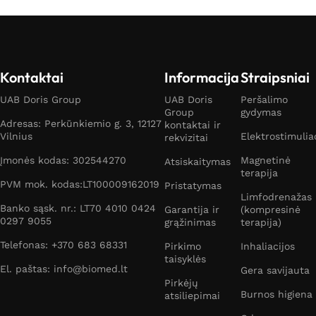
Kontaktai
Informacija
Straipsniai
UAB Doris Group
UAB Doris
Peršalimo
Group
gydymas
Adresas: Perkūnkiemio g. 3, 12127
kontaktai ir
Vilnius
Elektrostimulia
rekvizitai
Įmonės kodas: 302544270
Magnetinė
Atsiskaitymas
terapija
PVM mok. kodas:LT100009162019
Pristatymas
Limfodrenažas
Banko sąsk. nr.: LT70 4010 0424
Garantija ir
(kompresinė
0297 9055
grąžinimas
terapija)
Telefonas: +370 683 68331
Pirkimo
Inhaliacijos
taisyklės
El. paštas: info@biomed.lt
Gera savijauta
Pirkėjų
Burnos higiena
atsiliepimai