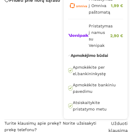
Pridėti prie norų sąrašo
į Omniva
1,99 €
paštomatą
Pristatymas
į namus
2,90 €
su
Venipak
Apmokėjimo būdai
Apmokėkite per
el.bankininkystę
Apmokėkite bankiniu
pavedimu
Atsiskaitykite
pristatymo metu
Turite klausimų apie prekę? Norite užsisakyti
Užduoti
prekę telefonu?
klausimą