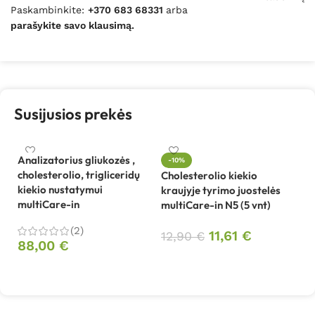
Paskambinkite:
+370 683 68331
arba
parašykite savo klausimą.
Susijusios prekės
Analizatorius gliukozės ,
-10%
cholesterolio, trigliceridų
Cholesterolio kiekio
Gl
kiekio nustatymui
kraujyje tyrimo juostelės
ty
multiCare-in
multiCare-in N5 (5 vnt)
in
(2)
11,61
€
12,90
€
88,00
€
1
Į krepšelį
Į krepšelį