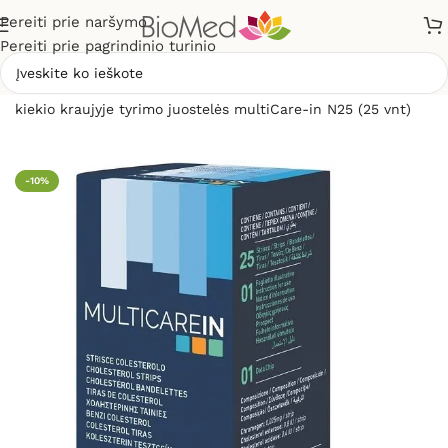
Pereiti prie naršymo
Pereiti prie pagrindinio turinio
Pradžia
»
Sveikatos priežiūrai
»
Gliukomačiai
»
Cholesterolio
kiekio kraujyje tyrimo juostelės multiCare-in N25 (25 vnt)
-10%