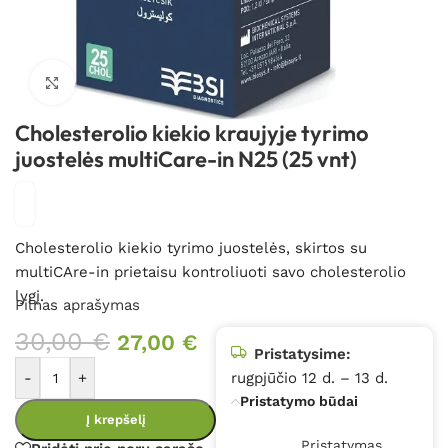
Spustelėkite, kad padidintumėte
Cholesterolio kiekio kraujyje tyrimo
juostelės multiCare-in N25 (25 vnt)
Cholesterolio kiekio tyrimo juostelės, skirtos su
multiCAre-in prietaisu kontroliuoti savo cholesterolio
lygį.
Pilnas aprašymas
30,00
€
27,00
€
Pristatysime:
-
+
rugpjūčio 12 d. – 13 d.
Pristatymo būdai
Į krepšelį
Pristatymas