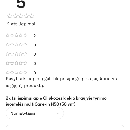
5
2 atsiliepimai
2
0
0
0
0
Rašyti atsiliepimą gali tik prisijungę pirkėjai, kurie yra
įsigiję šį produktą.
2 atsiliepimai apie
Gliukozės kiekio kraujyje tyrimo
juostelės multiCare-in N50 (50 vnt)