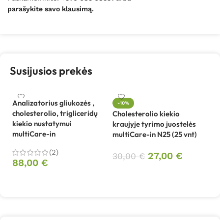
parašykite savo klausimą.
Susijusios prekės
Analizatorius gliukozės ,
-10%
cholesterolio, trigliceridų
Cholesterolio kiekio
Ch
kiekio nustatymui
kraujyje tyrimo juostelės
kr
multiCare-in
multiCare-in N25 (25 vnt)
mu
(2)
27,00
€
30,00
€
1
88,00
€
Į krepšelį
Į krepšelį