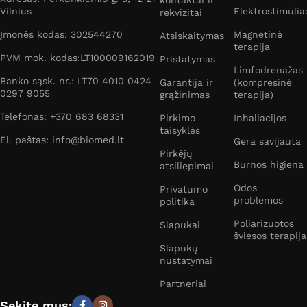
Vilnius
Elektrostimulia
rekvizitai
Įmonės kodas: 302544270
Magnetinė
Atsiskaitymas
terapija
PVM mok. kodas:LT100009162019
Pristatymas
Limfodrenažas
Banko sąsk. nr.: LT70 4010 0424
Garantija ir
(kompresinė
0297 9055
grąžinimas
terapija)
Telefonas: +370 683 68331
Pirkimo
Inhaliacijos
taisyklės
El. paštas: info@biomed.lt
Gera savijauta
Pirkėjų
Burnos higiena
atsiliepimai
Odos
Privatumo
problemos
politika
Poliarizuotos
Slapukai
šviesos terapija
Slapukų
nustatymai
Partneriai
Sekite mus: