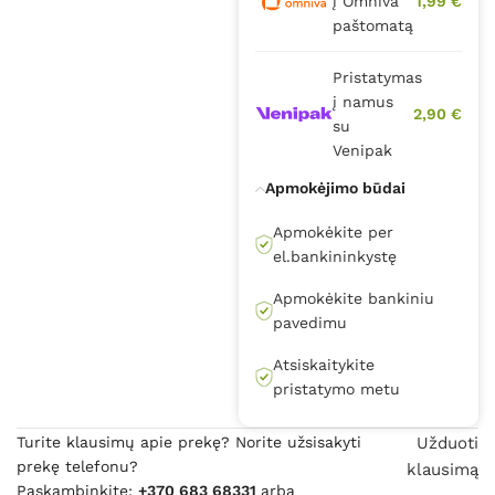
į Omniva
1,99 €
paštomatą
Pristatymas
į namus
2,90 €
su
Venipak
Apmokėjimo būdai
Apmokėkite per
el.bankininkystę
Apmokėkite bankiniu
pavedimu
Atsiskaitykite
pristatymo metu
Turite klausimų apie prekę? Norite užsisakyti
Užduoti
prekę telefonu?
klausimą
Paskambinkite:
+370 683 68331
arba