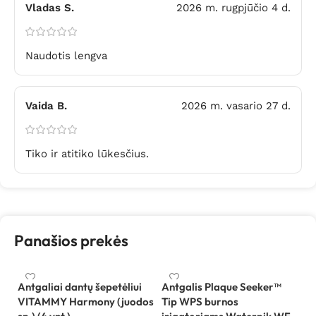
Vladas S.
2026 m. rugpjūčio 4 d.
Naudotis lengva
Vaida B.
2026 m. vasario 27 d.
Tiko ir atitiko lūkesčius.
Panašios prekės
Antgaliai dantų šepetėliui
Antgalis Plaque Seeker™
VITAMMY Harmony (juodos
Tip WPS burnos