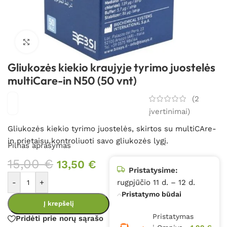
Spustelėkite, kad padidintumėte
Gliukozės kiekio kraujyje tyrimo juostelės
multiCare-in N50 (50 vnt)
(
2
įvertinimai)
Gliukozės kiekio tyrimo juostelės, skirtos su multiCAre-
in prietaisu kontroliuoti savo gliukozės lygį.
Pilnas aprašymas
15,00
€
13,50
€
Pristatysime:
-
+
rugpjūčio 11 d. – 12 d.
Pristatymo būdai
Į krepšelį
Pristatymas
Pridėti prie norų sąrašo