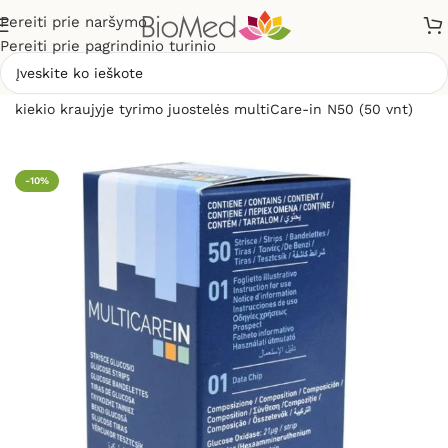
Pereiti prie naršymo
Pereiti prie pagrindinio turinio
Pradžia
»
Sveikatos priežiūrai
»
Gliukomačiai
»
Gliukozės
kiekio kraujyje tyrimo juostelės multiCare-in N50 (50 vnt)
-10%